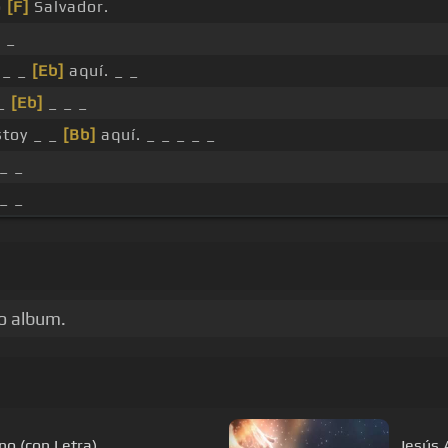
o
[F]
Salvador.
 _
_ _
[Eb]
aquí. _ _
 _
[Eb]
_ _ _
stoy _ _
[Bb]
aquí. _ _ _ _ _
 _ _
 _ _
lo album.
o (con Letra)
Jesús 