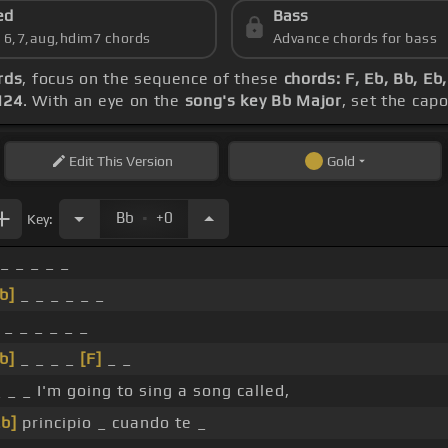
ed
Bass
s 6,7,aug,hdim7 chords
Advance chords for bass
rds
, focus on the sequence of these
chords: F, Eb, Bb, Eb
124
. With an eye on the
song's key Bb Major
, set the cap
Edit
This Version
Gold
.
Bb
+0
Key:
_ _ _ _ _
b]
_ _ _ _ _ _
_ _ _ _ _ _
b]
_ _ _ _
[F]
_ _
 _ _ I'm going to sing a song called,
Eb]
principio _ cuando te _