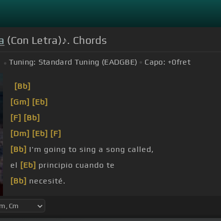
a
(Con Letra)♪. Chords
Tuning:
Standard Tuning (EADGBE)
Capo:
+0
fret
[Bb]
[Gm]
[Eb]
[F]
[Bb]
[Dm]
[Eb]
[F]
[Bb]
I'm going to sing a song called,
el
[Eb]
principio cuando te
[Bb]
necesité.
[Dm]
el
[Eb]
momento cuando la