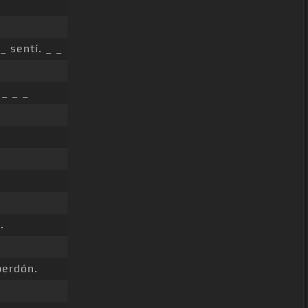
_ sentí. _ _
 _ _ _
.
perdón.