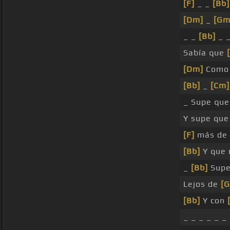
[F]
_ _
[Bb]
[Dm]
_
[Gm
_ _
[Bb]
_ _
Sabía que
[Dm]
Como
[Bb]
_
[Cm]
_ Supe qu
Y supe qu
[F]
más de
[Bb]
Y que
_
[Bb]
Supe
Lejos de
[
[Bb]
Y con
_ _ _ _ _ _