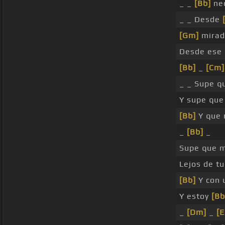
_ _
[Bb]
nec
_ _ Desde
[Gm]
mira
Desde ese
[Bb]
_
[Cm]
_ _ Supe 
Y supe qu
[Bb]
Y que
_
[Bb]
_
Supe que 
Lejos de t
[Bb]
Y con
Y estoy
[Bb
_
[Dm]
_
[E