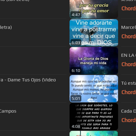
Chord
4:47
letra)
Marcel
Chord
6:03
EN LA
Chord
6:10
a - Dame Tus Ojos (Video
Tú est
Chord
5:01
x Campos
Cada Dí
Chord
4:08