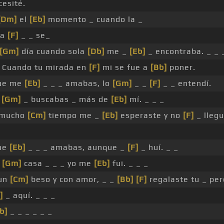
esité.
[Dm]
el
[Eb]
momento _ cuando la _
da
[F]
_ _ se_
[Gm]
día cuando sola
[Db]
me _
[Eb]
_ encontraba. _ _ 
Cuando tu mirada en
[F]
mi se fue a
[Bb]
poner.
que me
[Eb]
_ _ _ amabas, lo
[Gm]
_ _
[F]
_ _ entendí.
e
[Gm]
_ buscabas _ más de
[Eb]
mí. _ _ _
 mucho
[Cm]
tiempo me _
[Eb]
esperaste y no
[F]
_ llegu
me
[Eb]
_ _ _ amabas, aunque _
[F]
_ huí. _ _
u
[Gm]
casa _ _ _ yo me
[Eb]
fui. _ _ _
 un
[Cm]
beso y con amor, _ _
[Bb]
[F]
regalaste tu _ per
]
_ aquí. _ _ _
b]
_ _ _ _ _ _