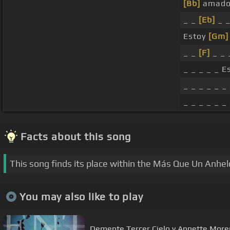
[Bb]
amad
_ _
[Eb]
_ _
Estoy
[Gm]
_ _
[F]
_ _
_ _ _ _ _ E
_ _ _ _ _ _
_ _ _ _ _ _
Facts about this song
This song finds its place within the Más Que Un Anhe
You may also like to play
Demente Tercer Cielo y Annette Moren