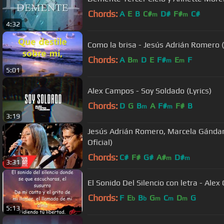
Chords:
A
E
B
C#
D#
F#
C#
m
m
4:32
Como la brisa - Jesús Adrián Romero (
Chords:
A
B
D
E
F#
E
F
m
m
m
5:01
Alex Campos - Soy Soldado (Lyrics)
Chords:
D
G
B
A
F#
F#
B
m
m
3:19
Jesús Adrián Romero, Marcela Gándar
Oficial)
Chords:
C#
F#
G#
A#
D#
m
m
3:31
El Sonido Del Silencio con letra - Ale
Chords:
F
E
B
G
C
D
G
b
b
m
m
m
5:13