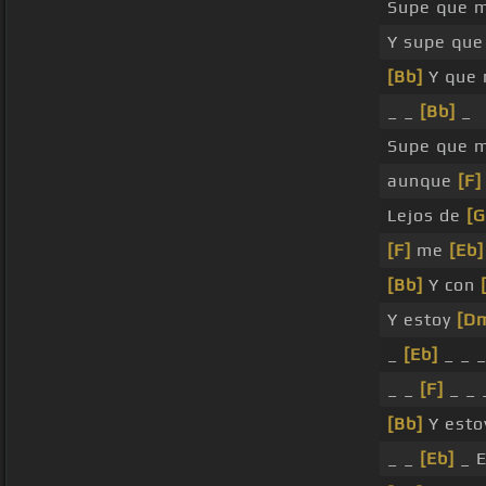
Supe que 
Y supe qu
[Bb]
Y que
_ _
[Bb]
_
Supe que 
aunque
[F]
Lejos de
[
[F]
me
[Eb]
[Bb]
Y con
Y estoy
[D
_
[Eb]
_ _ 
_ _
[F]
_ _
[Bb]
Y esto
_ _
[Eb]
_ E