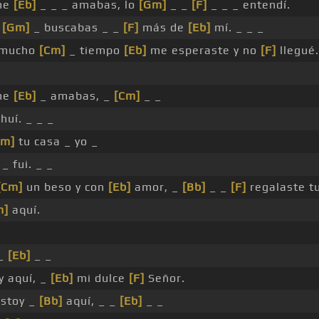
me
[Eb]
_ _ _ amabas, lo
[Gm]
_ _
[F]
_ _ _ entendí.
e
[Gm]
_ buscabas _ _
[F]
más de
[Eb]
mí. _ _ _
 mucho
[Cm]
_ tiempo
[Eb]
me esperaste y no
[F]
llegué.
me
[Eb]
_ amabas, _
[Cm]
_ _
huí. _ _ _
Gm]
tu casa _ yo _
_ fui. _ _
[Cm]
un beso y con
[Eb]
amor, _
[Bb]
_ _
[F]
regalaste tu
m]
aquí.
_
 _
[Eb]
_ _
y aquí, _
[Eb]
mi dulce
[F]
Señor.
stoy _
[Bb]
aquí, _ _
[Eb]
_ _