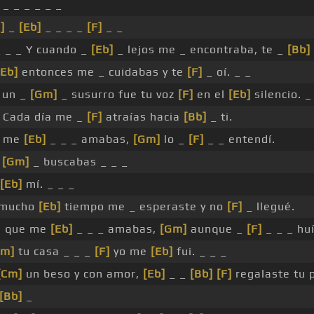
_ _ _ _ _ _
]
_
[Eb]
_ _ _ _
[F]
_ _
 _ _ Y cuando _
[Eb]
_ lejos me _ encontraba, te _
[Bb]
[Eb]
entonces me _ cuidabas y te
[F]
_ oí. _ _
 un _
[Gm]
_ susurro fue tu voz
[F]
en el
[Eb]
silencio. _
Cada día me _
[F]
atraías hacia
[Bb]
_ ti.
e me
[Eb]
_ _ _ amabas,
[Gm]
lo _
[F]
_ _ entendí.
e
[Gm]
_ buscabas _ _ _
[Eb]
mí. _ _ _
 mucho
[Eb]
tiempo me _ esperaste y no
[F]
_ llegué.
 que me
[Eb]
_ _ _ amabas,
[Gm]
aunque _
[F]
_ _ _ huí
Gm]
tu casa _ _ _
[F]
yo me
[Eb]
fui. _ _ _
[Cm]
un beso y con amor,
[Eb]
_ _
[Bb]
[F]
regalaste tu 
[Bb]
_