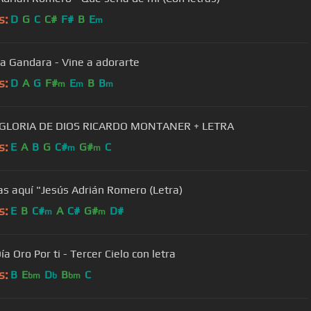
s:
D
G
C
C#
F#
B
E
m
a Gandara - Vine a adorarte
s:
D
A
G
F#
E
B
B
m
m
m
 GLORIA DE DIOS RICARDO MONTANER + LETRA
s:
E
A
B
G
C#
G#
C
m
m
as aquí "Jesús Adrián Romero (Letra)
s:
E
B
C#
A
C#
G#
D#
m
m
a Oro Por ti - Tercer Cielo con letra
s:
B
E
D
B
C
bm
b
bm