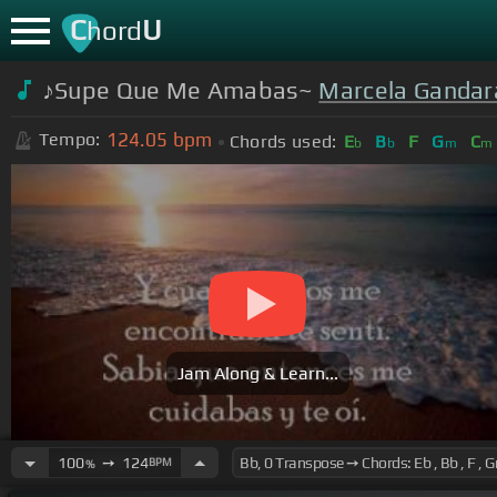
C
U
hord
♪Supe Que Me Amabas~
Marcela Gandar
124.05
bpm
Tempo:
Chords used:
E
B
F
G
C
b
b
m
m
Jam Along & Learn...
100
➙
124
BPM
%