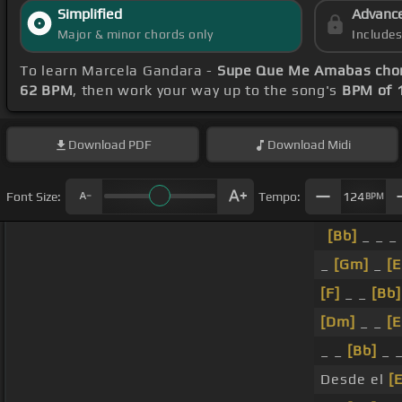
Simplified
Advanc
Major & minor chords only
Include
To learn Marcela Gandara -
Supe Que Me Amabas cho
62 BPM
, then work your way up to the song's
BPM of 
Download
PDF
Download
Midi
Font Size:
Tempo:
124
BPM
[Bb]
_ _ _ 
_
[Gm]
_
[E
[F]
_ _
[Bb]
[Dm]
_ _
[E
_ _
[Bb]
_ _
Desde el
[