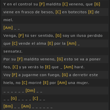
Y en el control su
[F]
maldito
[C]
veneno, que
[G]
viene en frasco de besos,
[C]
en botecitos
[E]
de
miel.
[Am]
_ _
Venga,
[F]
tú ser sentido,
[G]
soy un iluso perdido
que
[C]
vende el alma
[E]
por la
[Am]
_
sensatez.
Por su
[F]
maldito veneno,
[G]
esto se va a poner
feo,
[C]
y ya verás lo
[E]
que _
[Am]
haré.
Voy
[F]
a jugarme con fuego,
[G]
a derretir este
hielo, no
[C]
moriré
[E]
por
[Am]
una mujer.
_ _ _ _ _ _
[Dm]
_ _
_ _
[G]
_ _ _ _
[C]
_ _
[Bm]
_ _
[Am]
_ _ _ _ _ _