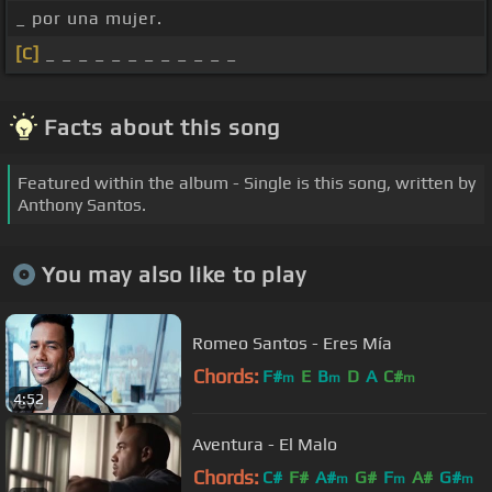
_ por una mujer.
[C]
_ _ _ _ _ _ _ _ _ _ _ _
Facts about this song
Featured within the album - Single is this song, written by
Anthony Santos.
You may also like to play
Romeo Santos - Eres Mía
Chords:
F#
E
B
D
A
C#
m
m
m
4:52
Aventura - El Malo
Chords:
C#
F#
A#
G#
F
A#
G#
m
m
m