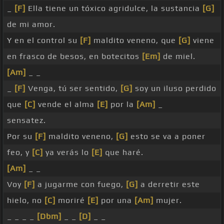
_
[F]
Ella tiene un tóxico agridulce, la sustancia
[G]
de mi amor.
Y en el control su
[F]
maldito veneno, que
[G]
viene
en frasco de besos, en botecitos
[Em]
de miel.
[Am]
_ _
_
[F]
Venga, tú ser sentido,
[G]
soy un iluso perdido
que
[C]
vende el alma
[E]
por la
[Am]
_
sensatez.
Por su
[F]
maldito veneno,
[G]
esto se va a poner
feo, y
[C]
ya verás lo
[E]
que haré.
[Am]
_ _
Voy
[F]
a jugarme con fuego,
[G]
a derretir este
hielo, no
[C]
moriré
[E]
por una
[Am]
mujer.
_ _ _ _
[Dbm]
_ _
[D]
_ _