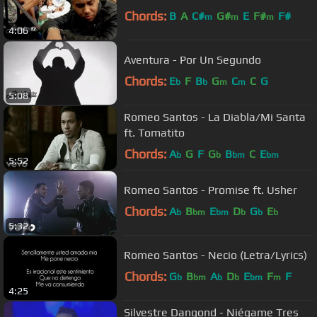
Chords:
B
A
C#
G#
E
F#
F#
m
m
m
4:06
Aventura - Por Un Segundo
Chords:
E
F
B
G
C
C
G
b
b
m
m
5:08
Romeo Santos - La Diabla/Mi Santa
ft. Tomatito
Chords:
A
G
F
G
B
C
E
b
b
bm
bm
5:52
Romeo Santos - Promise ft. Usher
Chords:
A
B
E
D
G
E
b
bm
bm
b
b
b
5:32
Romeo Santos - Necio (Letra/Lyrics)
Chords:
G
B
A
D
E
F
F
b
bm
b
b
bm
m
4:25
Silvestre Dangond - Niégame Tres