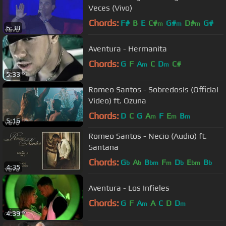
Veces (Vivo)
Chords:
F#
B
E
C#
G#
D#
G#
m
m
m
6:38
Aventura - Hermanita
Chords:
G
F
A
C
D
C#
m
m
5:33
Romeo Santos - Sobredosis (Official
Video) ft. Ozuna
Chords:
D
C
G
A
F
E
B
m
m
m
5:16
Romeo Santos - Necio (Audio) ft.
Santana
Chords:
G
A
B
F
D
E
B
b
b
bm
m
b
bm
b
4:35
Aventura - Los Infieles
Chords:
G
F
A
A
C
D
D
m
m
4:39