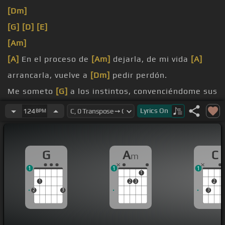
[Dm]
[G]
[D]
[E]
[Am]
[A]
En el proceso de
[Am]
dejarla, de mi vida
[A]
arrancarla, vuelve a
[Dm]
pedir perdón.
Me someto
[G]
a los instintos, convenciéndome sus
gestos, y
[C]
mi juicio es
[Bm]
el
[Am]
error.
Lyrics
On
124
BPM
[F]
Tal vez mi futuro esté
[G]
en sus manos, y si
acaso es
[C]
un pecado,
[E]
¿qué
G
A
C
m
hacer?
1
1
1
1
1
2
3
2
2
3
3