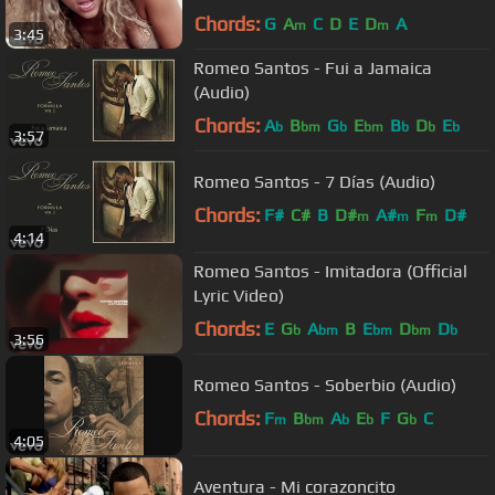
Chords:
G
A
C
D
E
D
A
m
m
3:45
Romeo Santos - Fui a Jamaica
(Audio)
Chords:
A
B
G
E
B
D
E
b
bm
b
bm
b
b
b
3:57
Romeo Santos - 7 Días (Audio)
Chords:
F#
C#
B
D#
A#
F
D#
m
m
m
4:14
Romeo Santos - Imitadora (Official
Lyric Video)
Chords:
E
G
A
B
E
D
D
b
bm
bm
bm
b
3:56
Romeo Santos - Soberbio (Audio)
Chords:
F
B
A
E
F
G
C
m
bm
b
b
b
4:05
Aventura - Mi corazoncito