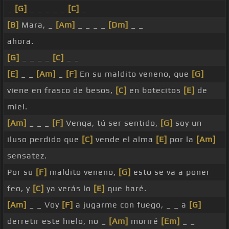
_
[G]
_ _ _ _ _
[C]
_
[B]
Mara, _
[Am]
_ _ _ _
[Dm]
_ _
ahora.
[G]
_ _ _ _
[C]
_ _
[E]
_ _
[Am]
_
[F]
En su maldito veneno, que
[G]
viene en frasco de besos,
[C]
en botecitos
[E]
de
miel.
[Am]
_ _ _
[F]
Venga, tú ser sentido,
[G]
soy un
iluso perdido que
[C]
vende el alma
[E]
por la
[Am]
sensatez.
Por su
[F]
maldito veneno,
[G]
esto se va a poner
feo, y
[C]
ya verás lo
[E]
que haré.
[Am]
_ _ Voy
[F]
a jugarme con fuego, _ _ a
[G]
derretir este hielo, no _
[Am]
moriré
[Em]
_ _