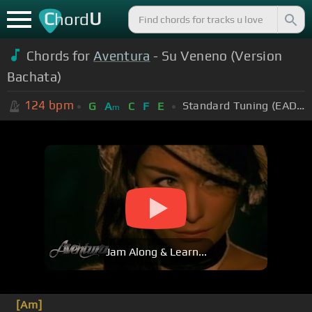
C
U
hord
Chords for
Aventura
- Su Veneno (Version
Bachata)
124
bpm
Standard Tuning (EADGBE)
G
A
C
F
E
m
Jam Along & Learn...
[Am]