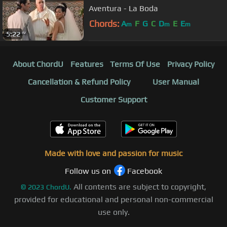
Aventura - La Boda
Chords:
A
F
G
C
D
E
E
m
m
m
5:22
About ChordU
Features
Terms Of Use
Privacy Policy
Cancellation & Refund Policy
User Manual
Customer Support
Made with love and passion for music
Follow us on
Facebook
All contents are subject to copyright,
©
2023
ChordU.
provided for educational and personal non-commercial
use only.