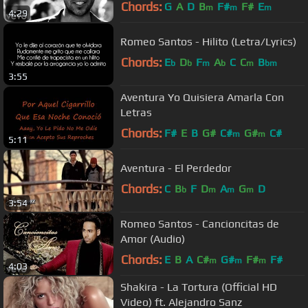
Chords:
G
A
D
B
F#
F#
E
m
m
m
4:29
Romeo Santos - Hilito (Letra/Lyrics)
Chords:
E
D
F
A
C
C
B
b
b
m
b
m
bm
3:55
Aventura Yo Quisiera Amarla Con
Letras
Chords:
F#
E
B
G#
C#
G#
C#
m
m
5:11
Aventura - El Perdedor
Chords:
C
B
F
D
A
G
D
b
m
m
m
3:54
Romeo Santos - Cancioncitas de
Amor (Audio)
Chords:
E
B
A
C#
G#
F#
F#
m
m
m
4:03
Shakira - La Tortura (Official HD
Video) ft. Alejandro Sanz