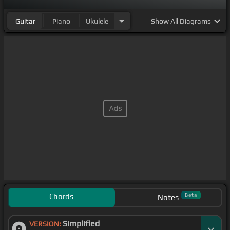
Guitar
Piano
Ukulele
Show
All Diagrams
Chords
Beta
Notes
Simplified
VERSION: