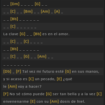
_ _
[Dm]
_ _ _ _
[G]
_ _
_ _
[C]
_ _
[Bm]
_ _
[Am]
_
[A]
_
_ _
[Bb]
_ _ _ _ _ _
_ _
[C]
_ _ _ _ _ _
La clave
[G]
_ _
[Bb]
es en el amor.
_ _
[C]
_ _
[C]
_ _ _ _
_ _
[Bb]
_ _ _ _ _ _
_ _
[C]
_ _
[G]
_ _
[Am]
_ _
_ _ _ _ _ _ _ _
[Db]
_
[F]
Tal vez mi futuro esté
[G]
en sus manos,
y si acaso es
[C]
un pecado,
[E]
¿qué
le
[Am]
voy a hacer?
[F]
No sé cómo puede
[G]
ser tan bella y a la vez
[C]
envenenarme
[E]
con su
[Am]
dosis de hiel.