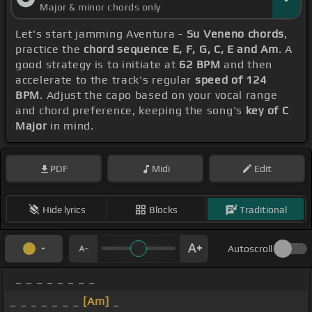
Major & minor chords only
Let's start jamming Aventura -
Su Veneno chords
,
practice the
chord sequence E, F, G, C, E and Am
. A
good strategy is to initiate at
62 BPM
and then
accelerate to the track's regular
speed of 124
BPM
. Adjust the capo based on your vocal range
and chord preference, keeping the song's
key of C
Major
in mind.
PDF
Midi
Edit
Hide lyrics
Blocks
Traditional
Autoscroll
_ _ _ _ _ _ _ _
_ _ _ _ _ _ _
[Am]
_