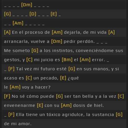
_ _ _ _
[Dm]
_ _ _ _
[G]
_ _ _ _
[D]
_ _ _
[E]
_
_ _
[Am]
_ _ _ _ _
[A]
En el proceso de
[Am]
dejarla, de mi vida
[A]
arrancarla, vuelve a
[Dm]
pedir perdón. _ _ _
Me someto
[G]
a los instintos, convenciéndome sus
gestos, y
[C]
mi juicio es
[Bm]
el
[Am]
error. _
_
[F]
Tal vez mi futuro esté
[G]
en sus manos, y si
acaso es
[C]
un pecado,
[E]
¿qué
le
[Am]
voy a hacer?
[F]
No sé cómo puede
[G]
ser tan bella y a la vez
[C]
envenenarme
[E]
con su
[Am]
dosis de hiel.
_
[F]
Ella tiene un tóxico agridulce, la sustancia
[G]
de mi amor.