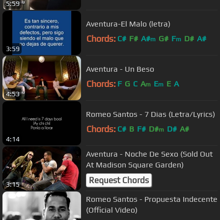
5:59
Aventura-El Malo (letra)
Chords:
C#
F#
A#
G#
F
D#
A#
m
m
3:59
Aventura - Un Beso
Chords:
F
G
C
A
E
E
A
m
m
4:53
Romeo Santos - 7 Dias (Letra/Lyrics)
Chords:
C#
B
F#
D#
D#
A#
m
4:14
Aventura - Noche De Sexo (Sold Out
At Madison Square Garden)
Request Chords
3:15
Romeo Santos - Propuesta Indecente
(Official Video)