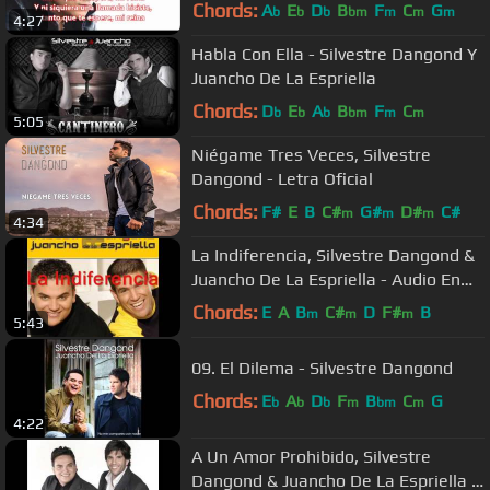
Chords:
A
E
D
B
F
C
G
b
b
b
bm
m
m
m
4:27
Habla Con Ella - Silvestre Dangond Y
Juancho De La Espriella
Chords:
D
E
A
B
F
C
b
b
b
bm
m
m
5:05
Niégame Tres Veces, Silvestre
Dangond - Letra Oficial
Chords:
F#
E
B
C#
G#
D#
C#
m
m
m
4:34
La Indiferencia, Silvestre Dangond &
Juancho De La Espriella - Audio En
Vivo
Chords:
E
A
B
C#
D
F#
B
m
m
m
5:43
09. El Dilema - Silvestre Dangond
Chords:
E
A
D
F
B
C
G
b
b
b
m
bm
m
4:22
A Un Amor Prohibido, Silvestre
Dangond & Juancho De La Espriella -