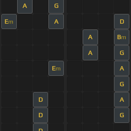
A
G
E
A
D
m
A
B
m
A
G
E
A
m
G
D
A
D
G
D