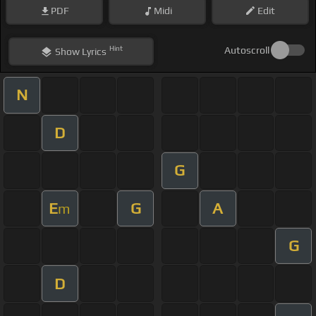
PDF
Midi
Edit
Hint
Autoscroll
Show
Lyrics
N
D
G
E
G
A
m
G
D