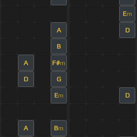
E
m
A
D
B
A
F#
m
D
G
E
D
m
A
B
m