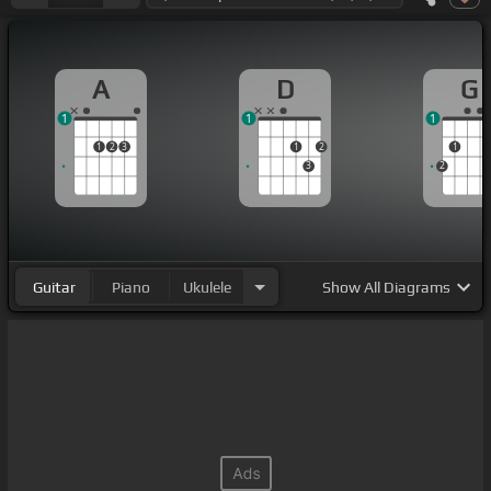
A
D
G
1
1
1
1
2
3
1
2
1
3
2
Guitar
Piano
Ukulele
Show
All Diagrams