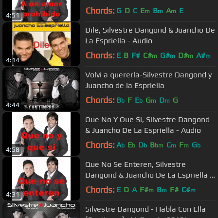
Audio
Chords:
G
D
C
E
B
A
E
m
m
m
4:51
Dile, Silvestre Dangond & Juancho De
La Espriella - Audio
Chords:
E
B
F#
C#
G#
D#
A#
m
m
m
m
4:14
Volvi a quererla-Silvestre Dangond y
Juancho de la Espriella
Chords:
B
F
E
G
D
G
b
b
m
m
4:44
Que No Y Que Si, Silvestre Dangond
& Juancho De La Espriella - Audio
Chords:
A
E
D
B
C
F
G
b
b
b
bm
m
m
b
4:58
Que No Se Enteren, Silvestre
Dangond & Juancho De La Espriella -
Audio
Chords:
E
D
A
F#
B
F#
C#
m
m
m
4:31
Silvestre Dangond - Habla Con Ella