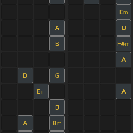
E
m
A
D
B
F#
m
A
D
G
E
A
m
D
A
B
m