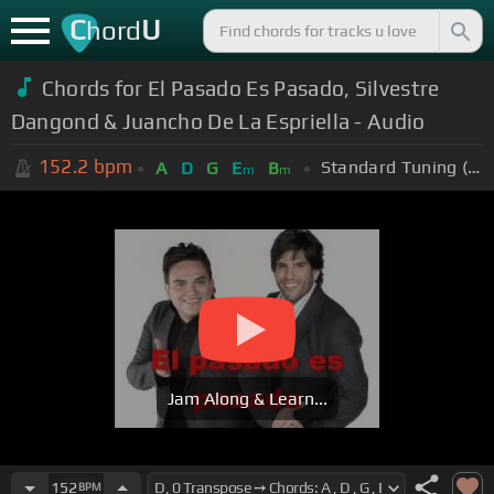
C
U
hord
Chords for El Pasado Es Pasado, Silvestre
Dangond & Juancho De La Espriella - Audio
152.2
bpm
Standard Tuning (EADGBE)
A
D
G
E
B
m
m
Jam Along & Learn...
152
BPM