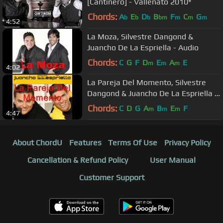
[Cantinero] - Vallenato 2010*
Chords:
A
E
D
B
F
C
G
b
b
b
bm
m
m
m
4:52
La Moza, Silvestre Dangond &
Juancho De La Espriella - Audio
Chords:
C
G
F
D
E
A
E
m
m
m
4:02
La Pareja Del Momento, Silvestre
Dangond & Juancho De La Espriella -
Audio
Chords:
C
D
G
A
B
E
F
m
m
m
4:47
About ChordU
Features
Terms Of Use
Privacy Policy
Cancellation & Refund Policy
User Manual
Customer Support