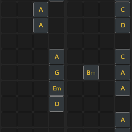
A
C
A
D
A
C
G
B
A
m
E
A
m
D
A