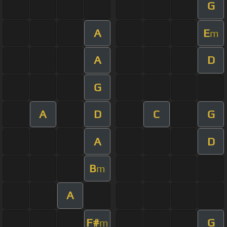
G
A
E
m
A
D
G
A
D
C
G
A
D
B
m
A
F#
G
m