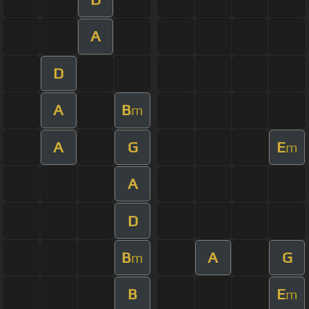
A
D
A
B
m
A
G
E
m
A
D
B
A
G
m
B
E
m