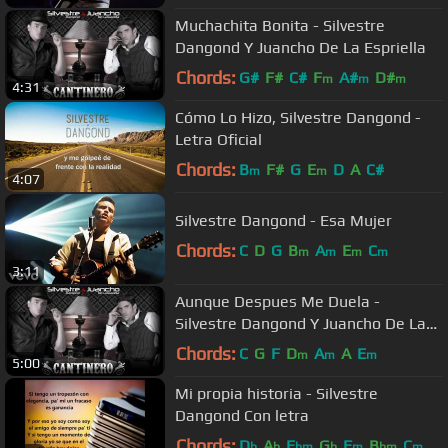
Muchachita Bonita - Silvestre
Dangond Y Juancho De La Espriella
Chords:
G#
F#
C#
F
A#
D#
m
m
m
4:31
Cómo Lo Hizo, Silvestre Dangond -
Letra Oficial
Chords:
B
F#
G
E
D
A
C#
m
m
4:07
Silvestre Dangond - Esa Mujer
Chords:
C
D
G
B
A
E
C
m
m
m
m
3:11
Aunque Despues Me Duela -
Silvestre Dangond Y Juancho De La
Espriella
Chords:
C
G
F
D
A
A
E
m
m
m
5:00
Mi propia historia - Silvestre
Dangond Con letra
Chords:
D
A
E
G
F
B
C
b
b
bm
b
m
bm
m