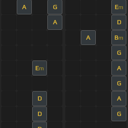
A
G
E
m
A
D
A
B
m
G
E
A
m
G
D
A
D
G