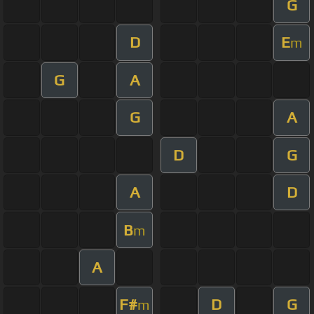
G
D
E
m
G
A
G
A
D
G
A
D
B
m
A
F#
D
G
m