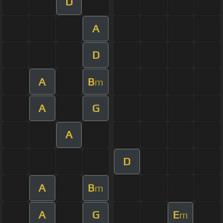
D
A
D
A
B
m
A
G
A
D
A
B
m
A
G
E
m