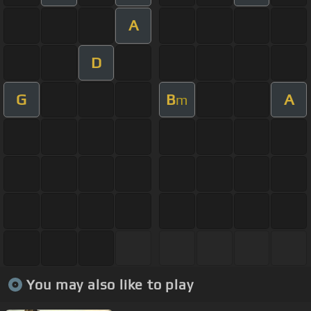
A
D
G
B
A
m
You may also like to play