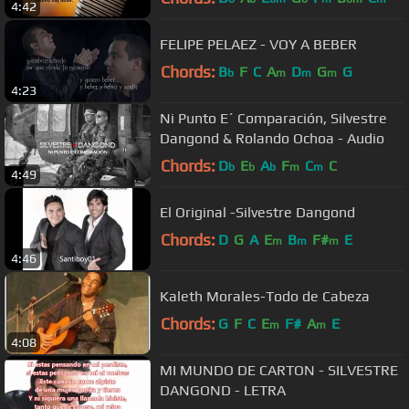
4:42
FELIPE PELAEZ - VOY A BEBER
Chords:
B
F
C
A
D
G
G
b
m
m
m
4:23
Ni Punto E´ Comparación, Silvestre
Dangond & Rolando Ochoa - Audio
Chords:
D
E
A
F
C
C
b
b
b
m
m
4:49
El Original -Silvestre Dangond
Chords:
D
G
A
E
B
F#
E
m
m
m
4:46
Kaleth Morales-Todo de Cabeza
Chords:
G
F
C
E
F#
A
E
m
m
4:08
MI MUNDO DE CARTON - SILVESTRE
DANGOND - LETRA