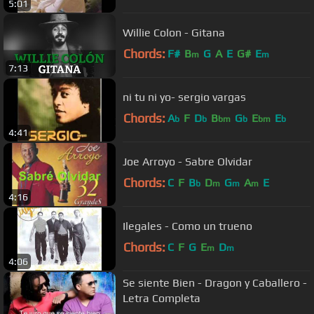
5:01
Willie Colon - Gitana
Chords:
F#
B
G
A
E
G#
E
m
m
7:13
ni tu ni yo- sergio vargas
Chords:
A
F
D
B
G
E
E
b
b
bm
b
bm
b
4:41
Joe Arroyo - Sabre Olvidar
Chords:
C
F
B
D
G
A
E
b
m
m
m
4:16
Ilegales - Como un trueno
Chords:
C
F
G
E
D
m
m
4:06
Se siente Bien - Dragon y Caballero -
Letra Completa