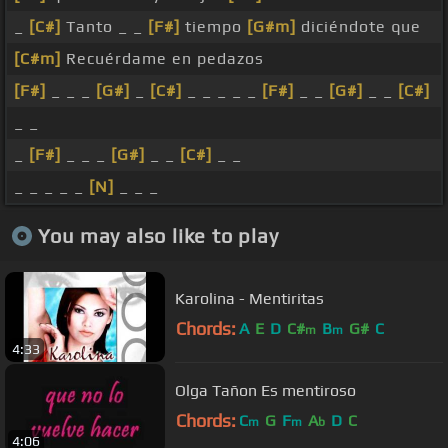
_
[C#]
Tanto _ _
[F#]
tiempo
[G#m]
diciéndote que
[C#m]
Recuérdame en pedazos
[F#]
_ _ _
[G#]
_
[C#]
_ _ _ _ _
[F#]
_ _
[G#]
_ _
[C#]
_ _
_
[F#]
_ _ _
[G#]
_ _
[C#]
_ _
_ _ _ _ _
[N]
_ _ _
You may also like to play
Karolina - Mentiritas
Chords:
A
E
D
C#
B
G#
C
m
m
4:33
Olga Tañon Es mentiroso
Chords:
C
G
F
A
D
C
m
m
b
4:06