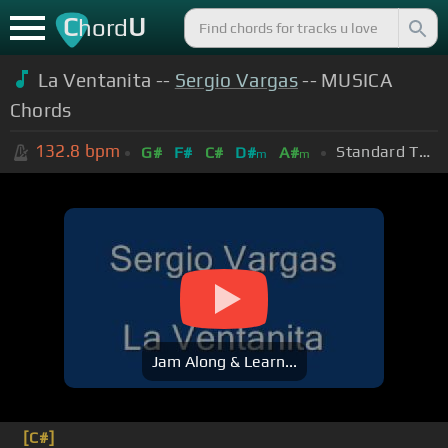
C
U
hord
La Ventanita --
Sergio Vargas
-- MUSICA
Chords
132.8
bpm
Standard Tuning (EADGBE)
G#
F#
C#
D#
A#
m
m
Jam Along & Learn...
[C#]