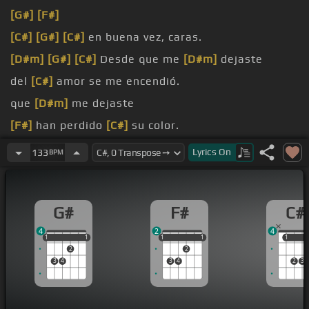
[G#]
[F#]
[C#]
[G#]
[C#]
en buena vez, caras.
[D#m]
[G#]
[C#]
Desde que me
[D#m]
dejaste
del
[C#]
amor se me encendió.
que
[D#m]
me dejaste
[F#]
han perdido
[C#]
su color.
que
[F#]
me dejaste
Lyrics
On
133
BPM
G#
F#
C#
4
2
4
1
1
1
1
1
1
1
1
1
1
1
1
2
2
3
4
3
4
2
3