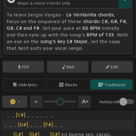
Major & minor chords only
To learn Sergio Vargas -
La Ventanita chords
,
focus on the sequence of these
chords: C#, G#, F#,
G#, C# and F#
. Set your pace at
66 BPM
initially
and then sync up with the song's
BPM of 133
. With
an eye on the
song's key C# Major
, set the capo
that best suits your vocal range.
PDF
Midi
Edit
Hide lyrics
Blocks
Traditional
Autoscroll
_ _
[C#]
_ _ _ _ _ _
_ _ _
[G#]
_ _ _
[F#]
_ _
_ _
[C#]
_
[G#]
_ _
[C#]
en buena vez, caras.