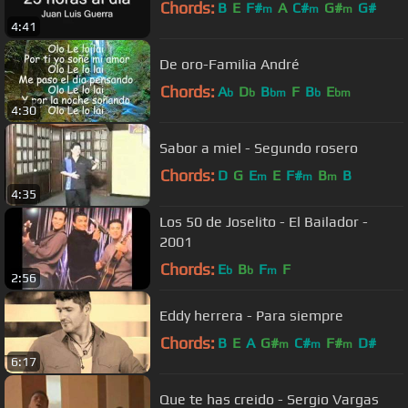
Chords:
B
E
F#
A
C#
G#
G#
m
m
m
4:41
De oro-Familia André
Chords:
A
D
B
F
B
E
b
b
bm
b
bm
4:30
Sabor a miel - Segundo rosero
Chords:
D
G
E
E
F#
B
B
m
m
m
4:35
Los 50 de Joselito - El Bailador -
2001
Chords:
E
B
F
F
b
b
m
2:56
Eddy herrera - Para siempre
Chords:
B
E
A
G#
C#
F#
D#
m
m
m
6:17
Que te has creido - Sergio Vargas