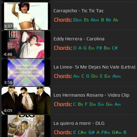
Carrapicho - Tic Tic Tac
Chords:
D
E
A
B
B
A
bm
b
bm
b
b
3:37
Eddy Herrera - Carolina
Chords:
D
A
G
E
F#
B
C#
m
m
4:48
La Linea- Si Me Dejas No Vale (Letra)
Chords:
A
C
G
D
E
E
A
m
m
m
bm
3:58
Los Hermanos Rosario - Video Clip
Chords:
C
B
F
D
E
G
A
b
m
m
m
m
4:09
La quiero a morir - DLG
Chords:
E
C#
G#
A
F#
G#
B
m
m
m