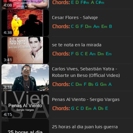
Chords:
E
D
F#
A
C#
m
m
4:08
Cesar Flores - Salvaje
Chords:
C
G
F
D
A
E
B
m
m
m
4:38
se te nota en la mirada
Chords:
F
G
C
E
A
D
E
m
m
m
3:41
Carlos Vives, Sebastián Yatra -
Robarte un Beso (Official Video)
Chords:
C
D
F
B
G
G
A
m
b
m
3:18
Penas Al Viento - Sergio Vargas
Chords:
G
C
D
E
A
D
E
m
b
4:15
25 horas al dia juan luis guerra