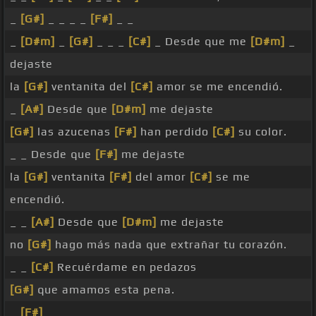
_
[G#]
_ _ _ _
[F#]
_ _
_
[D#m]
_
[G#]
_ _ _
[C#]
_ Desde que me
[D#m]
_
dejaste
la
[G#]
ventanita del
[C#]
amor se me encendió.
_
[A#]
Desde que
[D#m]
me dejaste
[G#]
las azucenas
[F#]
han perdido
[C#]
su color.
_ _ Desde que
[F#]
me dejaste
la
[G#]
ventanita
[F#]
del amor
[C#]
se me
encendió.
_ _
[A#]
Desde que
[D#m]
me dejaste
no
[G#]
hago más nada que extrañar tu corazón.
_ _
[C#]
Recuérdame en pedazos
[G#]
que amamos esta pena.
_
[F#]
_ _