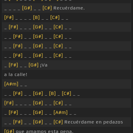
_ _ _ _
[G#]
_ _
[C#]
Recuérdame.
[F#]
_ _ _ _
[B]
_ _
[C#]
_ _
_
[F#]
_ _ _
[G#]
_ _
[C#]
_ _
_ _
[F#]
_ _
[G#]
_ _
[C#]
_ _
_ _
[F#]
_ _
[G#]
_ _
[C#]
_ _
_ _
[F#]
_ _
[G#]
_ _
[C#]
_ _
_
[F#]
_ _
[G#]
¡Va
a la calle!
[A#m]
_ _
_ _
[F#]
_ _
[G#]
_
[B]
_
[C#]
_ _
[F#]
_ _ _ _
[G#]
_ _
[C#]
_ _
_
[F#]
_ _ _
[G#]
_ _
[A#m]
_ _
_ _
[F#]
_ _
[G#]
_ _
[C#]
Recuérdame en pedazos
[G#]
que amamos esta pena.