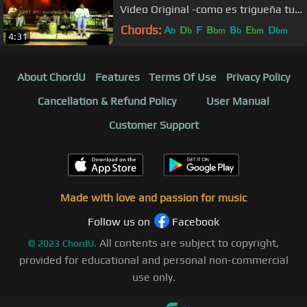
Video Original -como es trigueña tu
piel-
Chords:
A
D
F
B
B
E
D
b
b
bm
b
bm
bm
4:31
About ChordU
Features
Terms Of Use
Privacy Policy
Cancellation & Refund Policy
User Manual
Customer Support
Made with love and passion for music
Follow us on
Facebook
All contents are subject to copyright,
©
2023
ChordU.
provided for educational and personal non-commercial
use only.