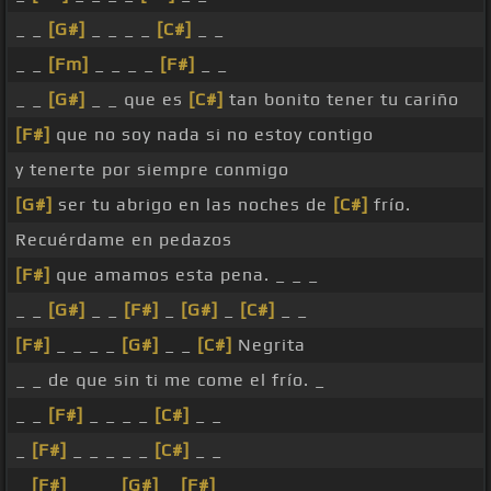
_ _
[G#]
_ _ _ _
[C#]
_ _
_ _
[Fm]
_ _ _ _
[F#]
_ _
_ _
[G#]
_ _ que es
[C#]
tan bonito tener tu cariño
[F#]
que no soy nada si no estoy contigo
y tenerte por siempre conmigo
[G#]
ser tu abrigo en las noches de
[C#]
frío.
Recuérdame en pedazos
[F#]
que amamos esta pena. _ _ _
_ _
[G#]
_ _
[F#]
_
[G#]
_
[C#]
_ _
[F#]
_ _ _ _
[G#]
_ _
[C#]
Negrita
_ _ de que sin ti me come el frío. _
_ _
[F#]
_ _ _ _
[C#]
_ _
_
[F#]
_ _ _ _ _
[C#]
_ _
_
[F#]
_ _ _
[G#]
_
[F#]
_ _ _