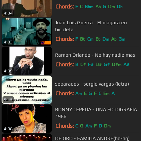
Chords:
F
C
B
A
G
D
D
bm
b
m
b
4:04
Juan Luis Guerra - El niagara en
bicicleta
Chords:
F
B
C
E
D
A
G
b
m
b
m
b
m
4:03
Ramon Orlando - No hay nadie mas
Chords:
B
C#
F#
D#
G#
D#
A#
m
4:39
separados - sergio vargas (letra)
Chords:
A
E
G
F
C
E
A
m
m
5:15
BONNY CEPEDA - UNA FOTOGRAFIA
1986
Chords:
C
G
A
F
D
D
m
m
4:08
DE ORO - FAMILIA ANDRE(hd-hq)