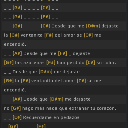
_ _
[G#]
_ _ _ _
[C#]
_ _
_ _
[G#]
_ _ _ _
[F#]
_ _
_ _
[G#]
_ _ _ _
[C#]
Desde que me
[D#m]
dejaste
la
[G#]
ventanita
[F#]
del amor se
[C#]
me
encendió.
_ _
[A#]
Desde que me
[F#]
_ dejaste
[G#]
las azucenas
[F#]
han perdido
[C#]
su color.
_ _ Desde que
[D#m]
me dejaste
[G#]
la
[F#]
ventanita del amor
[C#]
se me
encendió.
_ _
[A#]
Desde que
[D#m]
me dejaste
no
[G#]
hago más nada que extrañar tu corazón.
_ _
[C#]
Recuérdame en pedazos
_
[G#]
_ _ _ _
[F#]
_ _