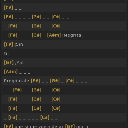
[C#]
_ _
[F#]
_ _ _ _
[G#]
_ _
[C#]
_ _
_
[F#]
_ _ _
[G#]
_ _
[C#]
_ _
_
[F#]
_ _ _
[G#]
_
[A#m]
¡Negrita! _
[F#]
¡Sin
ti!
[G#]
¡Ya!
[A#m]
_ _ _
Pregúntale
[F#]
_ _
[G#]
_
[C#]
_ _ _
_ _
[F#]
_ _
[G#]
_ _
[C#]
_ _
_
[F#]
_ _ _
[G#]
_ _
[C#]
_ _
_
[F#]
_ _ _
[G#]
_ _
[C#]
_ _
_
[F#]
_ _ _ _ _
[C#]
_ _
[F#]
que si me voy a dejar
[G#]
morir