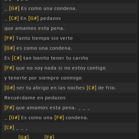
_
[G#]
Es como una condena.
_
[C#]
En
[G#]
pedazos
que amamos esta pena.
[F#]
Tanto tiempo sin verte
[G#]
es como una condena.
Es
[C#]
tan bonito tener tu cariño
[F#]
que no soy nada si no estoy contigo
y tenerte por siempre conmigo
[G#]
ser tu abrigo en las noches
[C#]
de frío.
Recuérdame en pedazos
[F#]
que amamos esta pena. _ _ _
_
[G#]
Es como una
[F#]
condena.
[C#]
_ _ _
_ _ _
[G#]
_ _ _
[F#]
_ _