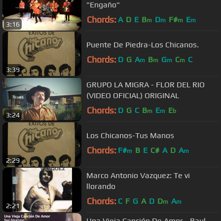
"Engaño"
Chords:
A
D
E
B
D
F#
E
m
m
m
m
3:16
Puente De Piedra-Los Chicanos.
Chords:
D
G
A
B
G
C
C
m
m
m
m
3:39
GRUPO LA MIGRA - FLOR DEL RIO
(VIDEO OFICIAL) ORIGINAL
Chords:
D
G
C
B
E
E
m
m
b
3:24
Los Chicanos-Tus Manos
Chords:
F#
B
E
C#
A
D
A
m
m
2:29
Marco Antonio Vazquez: Te vi
llorando
Chords:
C
F
G
A
D
D
A
m
m
2:21
Una Vieja Canción De Amor - Raul