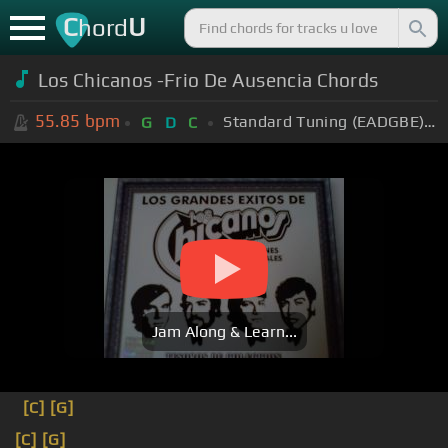
C
U
hord
Los Chicanos -Frio De Ausencia Chords
55.85
bpm
Standard Tuning (EADGBE)
+
G
D
C
Jam Along & Learn...
[C]
[G]
[C]
[G]