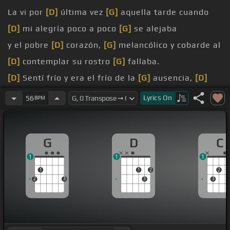
La vi por
[D]
última vez
[G]
aquella tarde cuando
[D]
mi alegría poco a poco
[G]
se alejaba
y el pobre
[D]
corazón,
[G]
melancólico y cobarde al
[D]
contemplar su rostro
[G]
fallaba.
[D]
Sentí frío y era el frío de la
[G]
ausencia,
[D]
sentí miedo,
[G]
miedo del olvido
Lyrics
On
56
BPM
penetraba en mi cuerpo su presencia y
[D]
sentirme ante
[G]
ella confundido
G
D
C
adiós
1
1
1
[C]
[G]
[D]
[G]
1
1
2
2
2
3
3
3