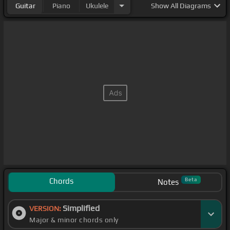
Guitar
Piano
Ukulele
Show
All Diagrams
Chords
Beta
Notes
Simplified
VERSION:
Major & minor chords only