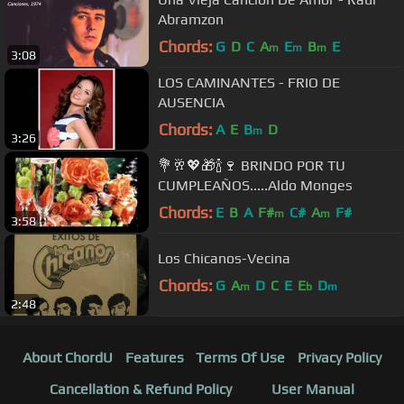
Abramzon
Chords:
G
D
C
A
E
B
E
m
m
m
3:08
LOS CAMINANTES - FRIO DE
AUSENCIA
Chords:
A
E
B
D
m
3:26
💐🥂💖🎁🍾🍷 BRINDO POR TU
CUMPLEAÑOS.....Aldo Monges
Chords:
E
B
A
F#
C#
A
F#
m
m
3:58
Los Chicanos-Vecina
Chords:
G
A
D
C
E
E
D
m
b
m
2:48
About ChordU
Features
Terms Of Use
Privacy Policy
Cancellation & Refund Policy
User Manual