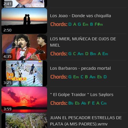
2:41
Los Joao - Donde vas chiquilla
Chords:
D
A
G
E
B
F#
m
m
2:50
LOS MIER, MUÑECA DE OJOS DE
MIEL
Chords:
G
C
A
D
B
A
E
m
m
m
4:35
Los Barbaros - pecado mortal
Chords:
G
E
C
B
A
E
D
m
m
b
3:25
" El Golpe Traidor " Los Saylors
Chords:
B
E
A
F
E
A
C
b
b
b
m
3:59
JUAN EL PESCADOR ESTRELLAS DE
PLATA (A MIS PADRES).wmv