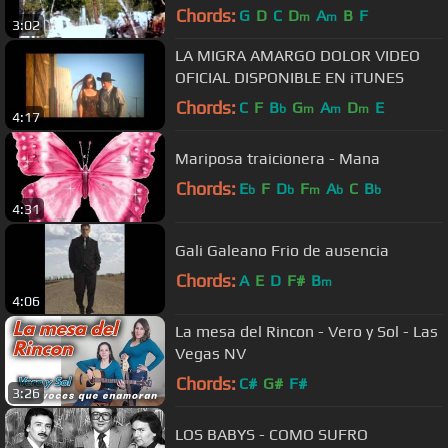
Chords:
G
D
C
D
A
B
F
m
m
3:02
LA MIGRA AMARGO DOLOR VIDEO
OFICIAL DISPONIBLE EN iTUNES
Chords:
C
F
B
G
A
D
E
b
m
m
m
4:17
Mariposa traicionera - Mana
Chords:
E
F
D
F
A
C
B
b
b
m
b
b
4:31
Gali Galeano Frio de ausencia
Chords:
A
E
D
F#
B
m
4:06
La mesa del Rincon - Vero y Sol - Las
Vegas NV
Chords:
C#
G#
F#
3:26
LOS BABYS - COMO SUFRO