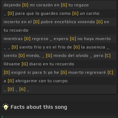
dejando
[D]
mi corazón en
[G]
tu regazo
_
[D]
para que lo guardes como
[G]
un cariño
incierto en el
[D]
pobre encefálico viviendo
[G]
en
tu recuerdo
mientras
[D]
regreso _ espero
[G]
no haya muerto
_ _
[D]
siento frío y es el frío de
[G]
la ausencia _
siento
[D]
miedo, _
[G]
miedo del olvido _ pero
[C]
llévame
[G]
diario en tu recuerdo
[D]
exigiré si para ti yo he
[G]
muerto regresaré
[C]
a
[G]
abrigarme con tu cuerpo
_
[D]
_
[G]
_
Facts about this song