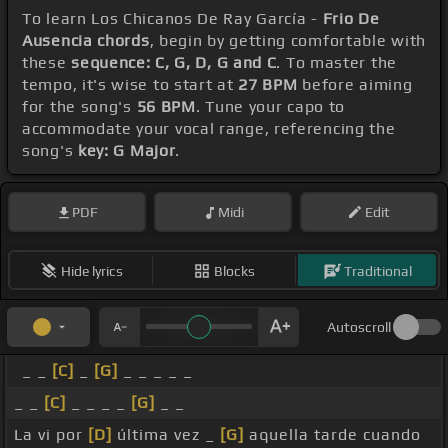
To learn Los Chicanos De Ray García -
Frio De
Ausencia chords
, begin by getting comfortable with
these
sequence: C, G, D, G and C
. To master the
tempo, it's wise to start at
27 BPM
before aiming
for the song's
56 BPM
. Tune your capo to
accommodate your vocal range, referencing the
song's
key: G Major
.
PDF
Midi
Edit
Hide lyrics
Blocks
Traditional
Autoscroll
_ _
[C]
_
[G]
_ _ _ _ _
_ _
[C]
_ _ _ _
[G]
_ _
La vi por
[D]
última vez _
[G]
aquella tarde cuando