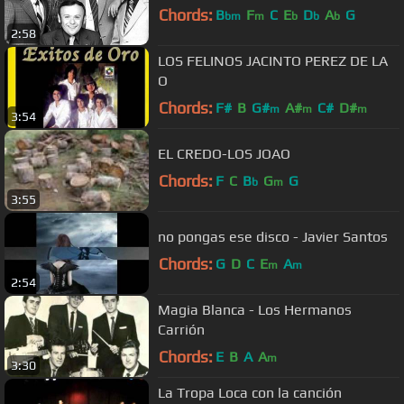
Chords:
B
F
C
E
D
A
G
bm
m
b
b
b
2:58
LOS FELINOS JACINTO PEREZ DE LA
O
Chords:
F#
B
G#
A#
C#
D#
m
m
m
3:54
EL CREDO-LOS JOAO
Chords:
F
C
B
G
G
b
m
3:55
no pongas ese disco - Javier Santos
Chords:
G
D
C
E
A
m
m
2:54
Magia Blanca - Los Hermanos
Carrión
Chords:
E
B
A
A
m
3:30
La Tropa Loca con la canción