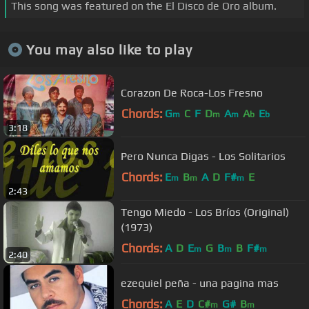
This song was featured on the El Disco de Oro album.
You may also like to play
Corazon De Roca-Los Fresno
Chords:
G
C
F
D
A
A
E
m
m
m
b
b
3:18
Pero Nunca Digas - Los Solitarios
Chords:
E
B
A
D
F#
E
m
m
m
2:43
Tengo Miedo - Los Bríos (Original)
(1973)
Chords:
A
D
E
G
B
B
F#
m
m
m
2:40
ezequiel peña - una pagina mas
Chords:
A
E
D
C#
G#
B
m
m