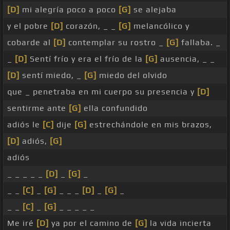
[D]
mi alegría poco a poco
[G]
se alejaba
y el pobre
[D]
corazón, _ _
[G]
melancólico y
cobarde al
[D]
contemplar su rostro _
[G]
fallaba. _
_
[D]
Sentí frío y era el frío de la
[G]
ausencia, _ _
[D]
sentí miedo, _
[G]
miedo del olvido
que _ penetraba en mi cuerpo su presencia y
[D]
sentirme ante
[G]
ella confundido
adiós le
[C]
dije
[G]
estrechándole en mis brazos,
[D]
adiós,
[G]
adiós
_ _ _ _ _
[D]
_
[G]
_
_ _
[C]
_
[G]
_ _ _
[D]
_
[G]
_
_ _
[C]
_
[G]
_ _ _ _ _
Me iré
[D]
ya por el camino de
[G]
la vida incierta