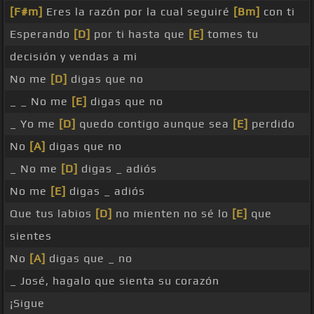
[F#m]
Eres la razón por la cual seguiré
[Bm]
con ti
Esperando
[D]
por ti hasta que
[E]
tomes tu
decisión y vendas a mi
No me
[D]
digas que no
_ _ No me
[E]
digas que no
_ Yo me
[D]
quedo contigo aunque sea
[E]
perdido
No
[A]
digas que no
_ No me
[D]
digas _ adiós
No me
[E]
digas _ adiós
Que tus labios
[D]
no mienten no sé lo
[E]
que
sientes
No
[A]
digas que _ no
_ José, hagalo que sienta su corazón
¡Sigue