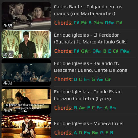
Carlos Baute - Colgando en tus
manos (con Marta Sanchez)
Chords:
C#
F#
B
G#
D#
D#
m
m
3:55
Enrique Iglesias - El Perdedor
(Bachata) ft. Marco Antonio Solís
Chords:
F#
G#
C#
B
E
C#
F#
m
m
m
3:39
Enrique Iglesias - Bailando ft.
Descemer Bueno, Gente De Zona
Chords:
D
C
E
G
A
C#
m
m
4:47
Enrique Iglesias - Donde Estan
Corazon Con Letra (Lyrics)
Chords:
G
A
F
C
E
A
B
m
m
m
3:47
Enrique Iglesias - Muneca Cruel
Chords:
A
D
E
B
G
E
B
m
m