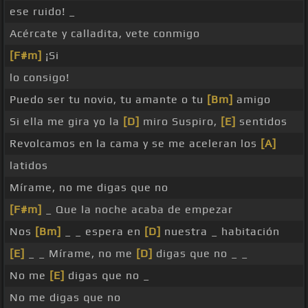
ese ruido! _
Acércate y calladita, vete conmigo
[F#m]
¡Si
lo consigo!
Puedo ser tu novio, tu amante o tu
[Bm]
amigo
Si ella me gira yo la
[D]
miro Suspiro,
[E]
sentidos
Revolcamos en la cama y se me aceleran los
[A]
latidos
Mírame, no me digas que no
[F#m]
_ Que la noche acaba de empezar
Nos
[Bm]
_ _ espera en
[D]
nuestra _ habitación
[E]
_ _ Mírame, no me
[D]
digas que no _ _
No me
[E]
digas que no _
No me digas que no