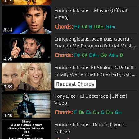
4:19
Enrique Iglesias - Maybe (Official
Video)
Chords:
F#
C#
B
D#
G#
m
m
3:11
Enrique Iglesias, Juan Luis Guerra -
Cuando Me Enamoro (Official Music
Video)
Chords:
F#
C#
D#
G#
A#
B
m
m
3:58
Enrique Iglesias Ft Shakira & Pitbull -
Finally We can Get It Started (Josh R
Mashup Remix)
Request Chords
3:59
Tony Dize - El Doctorado [Official
Video]
Chords:
F
B
E
C
G
D
G
b
b
m
m
m
4:48
Enrique Iglesias- Dimelo (Lyrics-
Letras)