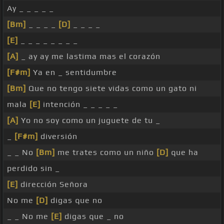
Ay _ _ _ _ _
[Bm]
_ _ _ _
[D]
_ _ _ _
[E]
_ _ _ _ _ _ _ _
[A]
_ ay ay me lastima mas el corazón
[F#m]
Ya en _ sentidumbre
[Bm]
Que no tengo siete vidas como un gato ni
mala
[E]
intención _ _ _ _ _
[A]
Yo no soy como un juguete de tu _
_
[F#m]
diversión
_ _ No
[Bm]
me trates como un niño
[D]
que ha
perdido sin _
[E]
dirección Señora
No me
[D]
digas que no
_ _ No me
[E]
digas que _ no