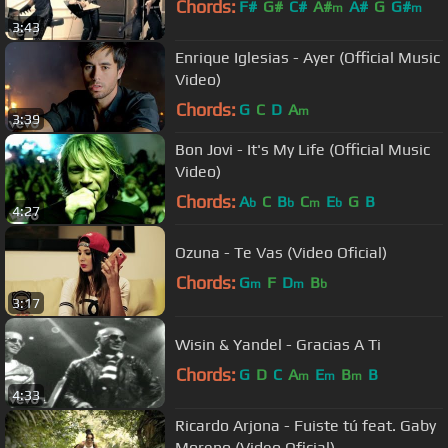
Chords:
F#
G#
C#
A#
A#
G
G#
m
m
3:43
Enrique Iglesias - Ayer (Official Music
Video)
Chords:
G
C
D
A
m
3:39
Bon Jovi - It's My Life (Official Music
Video)
Chords:
A
C
B
C
E
G
B
b
b
m
b
4:27
Ozuna - Te Vas (Video Oficial)
Chords:
G
F
D
B
m
m
b
3:17
Wisin & Yandel - Gracias A Ti
Chords:
G
D
C
A
E
B
B
m
m
m
4:33
Ricardo Arjona - Fuiste tú feat. Gaby
Moreno (Video Oficial)