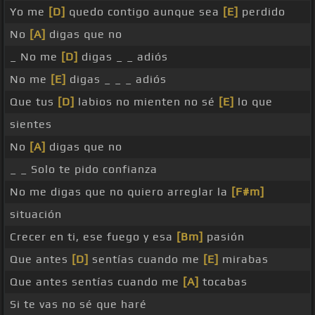
Yo me
[D]
quedo contigo aunque sea
[E]
perdido
No
[A]
digas que no
_ No me
[D]
digas _ _ adiós
No me
[E]
digas _ _ _ adiós
Que tus
[D]
labios no mienten no sé
[E]
lo que
sientes
No
[A]
digas que no
_ _ Solo te pido confianza
No me digas que no quiero arreglar la
[F#m]
situación
Crecer en ti, ese fuego y esa
[Bm]
pasión
Que antes
[D]
sentías cuando me
[E]
mirabas
Que antes sentías cuando me
[A]
tocabas
Si te vas no sé que haré