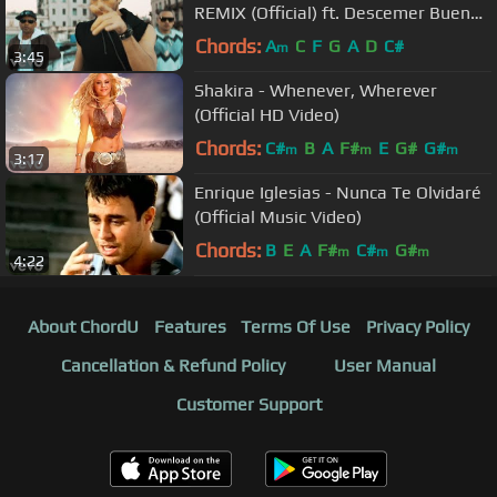
REMIX (Official) ft. Descemer Bueno,
Jacob Forever
Chords:
A
C
F
G
A
D
C#
m
3:45
Shakira - Whenever, Wherever
(Official HD Video)
Chords:
C#
B
A
F#
E
G#
G#
m
m
m
3:17
Enrique Iglesias - Nunca Te Olvidaré
(Official Music Video)
Chords:
B
E
A
F#
C#
G#
m
m
m
4:22
About ChordU
Features
Terms Of Use
Privacy Policy
Cancellation & Refund Policy
User Manual
Customer Support