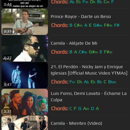
Chords:
A
E
F
D
B
C
F
b
b
m
b
b
m
3:44
Prince Royce - Darte un Beso
Chords:
B
C#
A
E
G#
F#
F#
m
m
m
3:31
Camila - Aléjate De Mi
Chords:
B
A
C#
G#
E
F#
m
m
m
4:27
21. El Perdón - Nicky Jam y Enrique
Iglesias [Official Music Video YTMAs]
Chords:
F
D
A
E
B
C
B
m
b
b
b
b
bm
3:47
Luis Fonsi, Demi Lovato - Échame La
Culpa
Chords:
C
F
G
A
D
A
m
3:31
Camila - Mientes (Video)