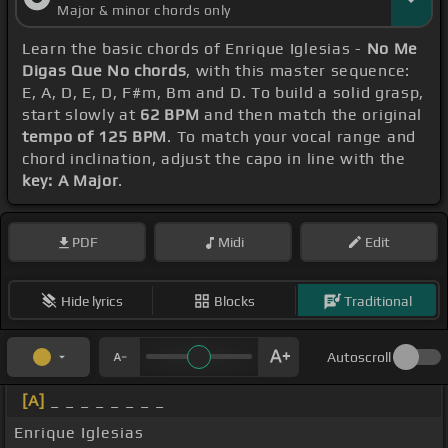
Major & minor chords only
Learn the basic chords of Enrique Iglesias -
No Me
Digas Que No chords
, with this master sequence:
E, A, D, E, D, F#m, Bm and D. To build a solid grasp,
start slowly at
62 BPM
and then match the original
tempo of 125 BPM
. To match your vocal range and
chord inclination, adjust the capo in line with the
key: A Major
.
PDF
Midi
Edit
Hide lyrics
Blocks
Traditional
Autoscroll
[A]
_ _ _ _ _ _ _ _
Enrique Iglesias