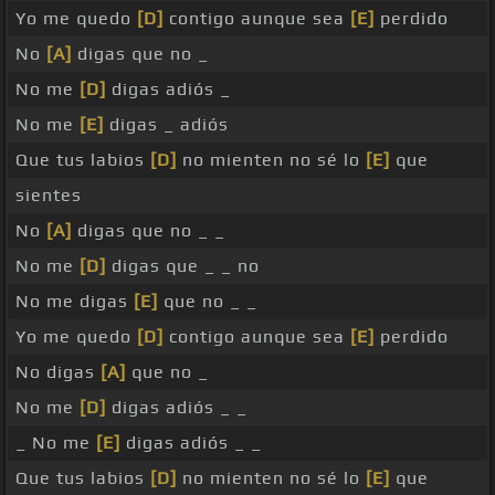
Yo me quedo
[D]
contigo aunque sea
[E]
perdido
No
[A]
digas que no _
No me
[D]
digas adiós _
No me
[E]
digas _ adiós
Que tus labios
[D]
no mienten no sé lo
[E]
que
sientes
No
[A]
digas que no _ _
No me
[D]
digas que _ _ no
No me digas
[E]
que no _ _
Yo me quedo
[D]
contigo aunque sea
[E]
perdido
No digas
[A]
que no _
No me
[D]
digas adiós _ _
_ No me
[E]
digas adiós _ _
Que tus labios
[D]
no mienten no sé lo
[E]
que