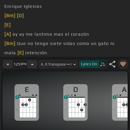
Enrique Iglesias
[Bm]
[D]
[E]
[A]
ay ay me lastima mas el corazón
[Bm]
Que no tengo siete vidas como un gato ni
mala
[E]
intención
[A]
Yo no soy como un juguete de tu
Lyrics
On
125
BPM
[F#m]
diversión
E
D
A
1
1
1
1
2
3
1
2
1
2
3