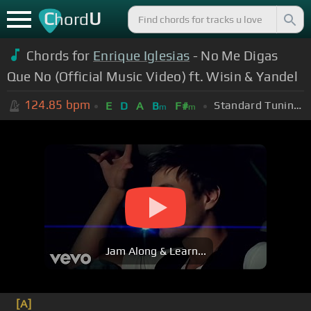
C
U
hord
Chords for
Enrique Iglesias
- No Me Digas
Que No (Official Music Video) ft. Wisin & Yandel
124.85
bpm
Standard Tuning (EADGBE)
E
D
A
B
F#
m
m
Jam Along & Learn...
[A]