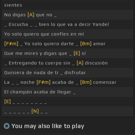
sientes
No digas
[A]
que no _
_ Escucha _ _ bien lo que va a decir Yandel
Yo solo quiero que confíes en mí
[F#m]
_ Yo solo quiero darte _
[Bm]
amor
Que me mires y digas que _
[E]
sí
_ Entregando tu cuerpo sin _
[A]
discusión
Quisiera de nada de ti _ disfrutar
La _ _ noche
[F#m]
acaba de _
[Bm]
comenzar
El champán acaba de llegar _
[E]
_ _ _ _ _ _ _ _
_ _ _ _ _ _
[N]
_ _
You may also like to play