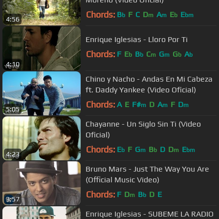
Chords:
B
F
C
D
A
E
E
b
m
m
b
bm
4:56
Enrique Iglesias - Lloro Por Ti
Chords:
F
E
B
C
G
G
A
b
b
m
m
b
b
4:10
Chino y Nacho - Andas En Mi Cabeza
ft. Daddy Yankee (Video Oficial)
Chords:
A
E
F#
D
A
F
D
m
m
m
5:05
Chayanne - Un Siglo Sin Ti (Video
Oficial)
Chords:
E
F
G
B
D
D
E
b
m
b
m
bm
4:23
Bruno Mars - Just The Way You Are
(Official Music Video)
Chords:
F
D
B
D
E
m
b
3:57
Enrique Iglesias - SUBEME LA RADIO