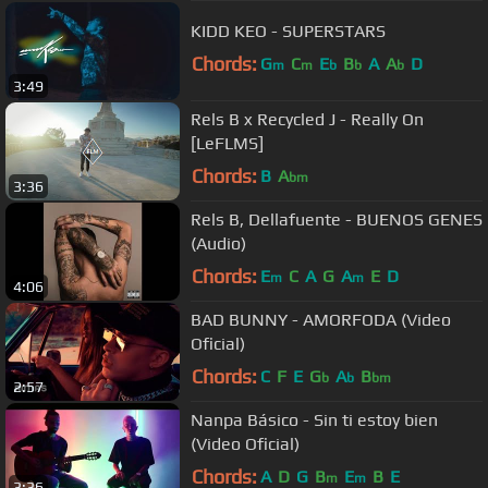
KIDD KEO - SUPERSTARS
Chords:
G
C
E
B
A
A
D
m
m
b
b
b
3:49
Rels B x Recycled J - Really On
[LeFLMS]
Chords:
B
A
bm
3:36
Rels B, Dellafuente - BUENOS GENES
(Audio)
Chords:
E
C
A
G
A
E
D
m
m
4:06
BAD BUNNY - AMORFODA (Video
Oficial)
Chords:
C
F
E
G
A
B
b
b
bm
2:57
Nanpa Básico - Sin ti estoy bien
(Video Oficial)
Chords:
A
D
G
B
E
B
E
m
m
3:36