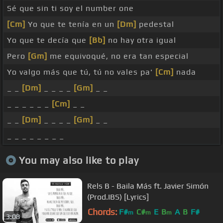
Sé que sin ti soy el number one
[Cm]
Yo que te tenía en un
[Dm]
pedestal
Yo que te decía que
[Bb]
no hay otra igual
Pero
[Gm]
me equivoqué, no era tan especial
Yo valgo más que tú, tú no vales pa'
[Cm]
nada
_ _
[Dm]
_ _ _ _
[Gm]
_ _
_ _ _ _ _ _
[Cm]
_ _
_ _
[Dm]
_ _ _ _
[Gm]
_ _
_ _ _ _ _ _ _ _
You may also like to play
Rels B - Baila Más ft. Javier Simón
(Prod.IBS) [Lyrics]
Chords:
F#
C#
E
B
A
B
F#
m
m
m
3:08