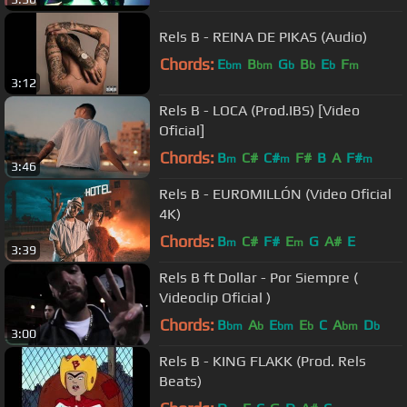
Rels B - REINA DE PIKAS (Audio)
Chords:
E
B
G
B
E
F
bm
bm
b
b
b
m
3:12
Rels B - LOCA (Prod.IBS) [Video
Oficial]
Chords:
B
C#
C#
F#
B
A
F#
m
m
m
3:46
Rels B - EUROMILLÓN (Video Oficial
4K)
Chords:
B
C#
F#
E
G
A#
E
m
m
3:39
Rels B ft Dollar - Por Siempre (
Videoclip Oficial )
Chords:
B
A
E
E
C
A
D
bm
b
bm
b
bm
b
3:00
Rels B - KING FLAKK (Prod. Rels
Beats)