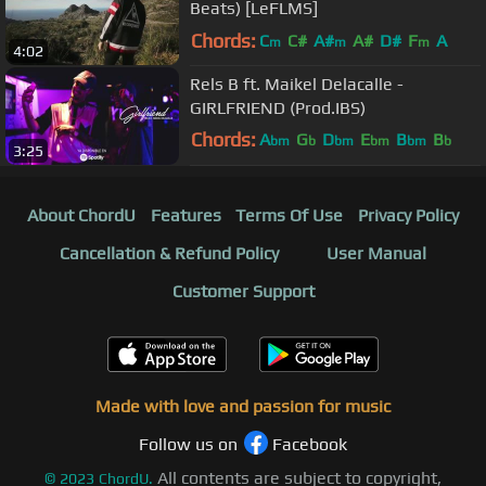
Beats) [LeFLMS]
Chords:
C
C#
A#
A#
D#
F
A
m
m
m
4:02
Rels B ft. Maikel Delacalle -
GIRLFRIEND (Prod.IBS)
Chords:
A
G
D
E
B
B
bm
b
bm
bm
bm
b
3:25
D
b
About ChordU
Features
Terms Of Use
Privacy Policy
Cancellation & Refund Policy
User Manual
Customer Support
Made with love and passion for music
Follow us on
Facebook
All contents are subject to copyright,
©
2023
ChordU.