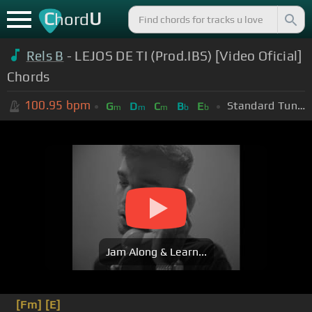
C
U
hord
Rels B
- LEJOS DE TI (Prod.IBS) [Video Oficial]
Chords
100.95
bpm
Standard Tuning (EADGBE)
G
D
C
B
E
m
m
m
b
b
Jam Along & Learn...
[Fm]
[E]