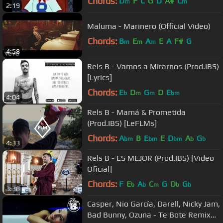
Chords:
D
F
C
G
D
A#
C
m
m
2:19
Maluma - Marinero (Official Video)
Chords:
B
E
A
E
A
F#
G
m
m
m
4:58
Rels B - Vamos a Mirarnos (Prod.IBS)
[Lyrics]
Chords:
E
D
G
D
E
b
m
m
bm
4:04
Rels B - Mamá & Prometida
(Prod.IBS) [LeFLMs]
Chords:
A
B
E
E
D
A
G
bm
bm
bm
b
b
4:33
Rels B - ES MEJOR (Prod.IBS) [Video
Oficial]
Chords:
F
E
A
C
G
D
G
b
b
m
b
b
3:38
Casper, Nio García, Darell, Nicky Jam,
Bad Bunny, Ozuna - Te Bote Remix