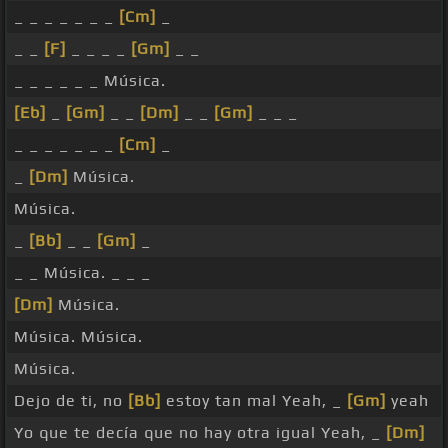
_ _ _ _ _ _ _
[Cm]
_
_ _
[F]
_ _ _ _
[Gm]
_ _
_ _ _ _ _ _ Música.
[Eb]
_
[Gm]
_ _
[Dm]
_ _
[Gm]
_ _ _
_ _ _ _ _ _ _
[Cm]
_
_
[Dm]
Música.
Música.
_
[Bb]
_ _
[Gm]
_
_ _ Música. _ _ _
[Dm]
Música.
Música. Música.
Música.
Dejo de ti, no
[Bb]
estoy tan mal Yeah, _
[Gm]
yeah
Yo que te decía que no hay otra igual Yeah, _
[Dm]