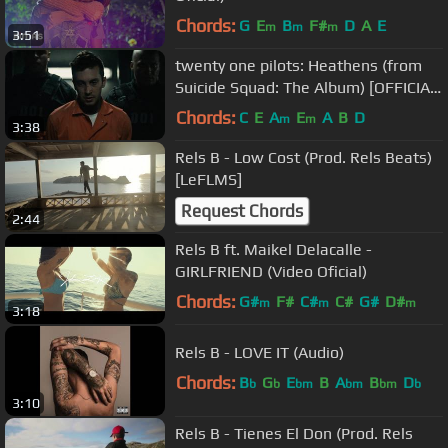
Chords:
G
E
B
F#
D
A
E
m
m
m
3:51
twenty one pilots: Heathens (from
Suicide Squad: The Album) [OFFICIAL
VIDEO]
Chords:
C
E
A
E
A
B
D
m
m
3:38
Rels B - Low Cost (Prod. Rels Beats)
[LeFLMS]
Request Chords
2:44
Rels B ft. Maikel Delacalle -
GIRLFRIEND (Video Oficial)
Chords:
G#
F#
C#
C#
G#
D#
m
m
m
3:18
Rels B - LOVE IT (Audio)
Chords:
B
G
E
B
A
B
D
b
b
bm
bm
bm
b
3:10
Rels B - Tienes El Don (Prod. Rels