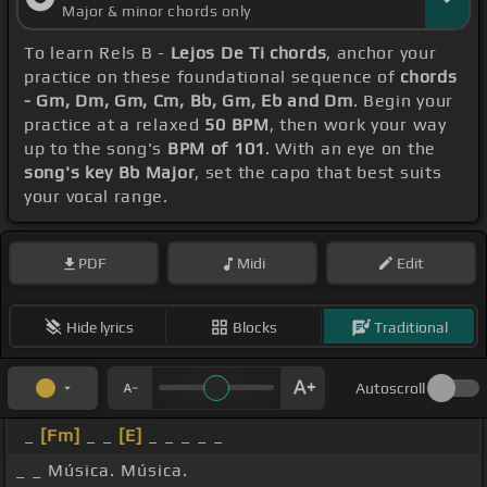
Major & minor chords only
To learn Rels B -
Lejos De Ti chords
, anchor your
practice on these foundational sequence of
chords
- Gm, Dm, Gm, Cm, Bb, Gm, Eb and Dm
. Begin your
practice at a relaxed
50 BPM
, then work your way
up to the song's
BPM of 101
. With an eye on the
song's key Bb Major
, set the capo that best suits
your vocal range.
PDF
Midi
Edit
Hide lyrics
Blocks
Traditional
Autoscroll
_
[Fm]
_ _
[E]
_ _ _ _ _
_ _ Música. Música.