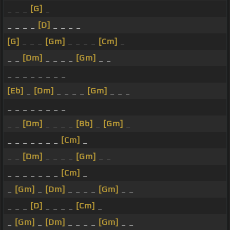
_ _ _
[G]
_
_ _ _ _
[D]
_ _ _ _
[G]
_ _ _
[Gm]
_ _ _ _
[Cm]
_
_ _
[Dm]
_ _ _ _
[Gm]
_ _
_ _ _ _ _ _ _ _
[Eb]
_
[Dm]
_ _ _ _
[Gm]
_ _ _
_ _ _ _ _ _ _ _
_ _
[Dm]
_ _ _ _
[Bb]
_
[Gm]
_
_ _ _ _ _ _ _
[Cm]
_
_ _
[Dm]
_ _ _ _
[Gm]
_ _
_ _ _ _ _ _ _
[Cm]
_
_
[Gm]
_
[Dm]
_ _ _ _
[Gm]
_ _
_ _ _
[D]
_ _ _ _
[Cm]
_
_
[Gm]
_
[Dm]
_ _ _ _
[Gm]
_ _