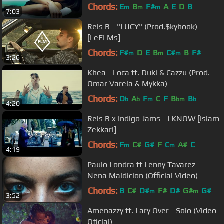
(Video Oficial)
Chords:
E
B
F#
A
E
D
B
m
m
m
7:03
Rels B - "LUCY" (Prod.$kyhook)
[LeFLMs]
Chords:
F#
D
E
B
C#
B
F#
m
m
m
3:26
Khea - Loca ft. Duki & Cazzu (Prod.
Omar Varela & Mykka)
Chords:
D
A
F
C
F
B
B
b
b
m
bm
b
4:20
Rels B x Indigo Jams - I KNOW [Islam
Zekkari]
Chords:
F
C#
G#
F
C
A#
C
m
m
4:19
Paulo Londra ft Lenny Tavarez -
Nena Maldicion (Official Video)
Chords:
B
C#
D#
F#
D#
G#
G#
m
m
3:52
Amenazzy ft. Lary Over - Solo (Video
Oficial)