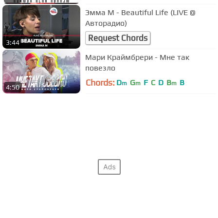
Эмма М - Beautiful Life (LIVE @
Авторадио)
Request Chords
3:44
Мари Краймбрери - Мне так
повезло
Chords:
D
G
F
C
D
B
B
m
m
m
4:50