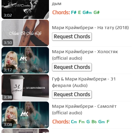
дым
Chords:
F#
E
G#
G#
m
3:02
Мари Краймбрери - На тату (2018)
Request Chords
3:50
Мари Краймбрери - Холостяк
(official audio)
Request Chords
3:17
Гуф & Мари Краймбрери - 31
февраля (Audio)
Request Chords
3:38
Мари Краймбрери - Самолёт
(official audio)
Chords:
C
F
G
B
G
F
m
m
b
m
3:08