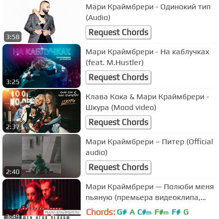
Мари Краймбрери - Одинокий тип
(Audio)
Request Chords
3:58
Мари Краймбрери - На каблучках
(feat. M.Hustler)
Request Chords
3:25
Клава Кока & Мари Краймбрери -
Шкура (Mood video)
Request Chords
2:37
Мари Краймбрери – Питер (Official
audio)
Request Chords
2:40
Мари Краймбрери — Полюби меня
пьяную (премьера видеоклипа,
2017)
Chords:
G#
A
C#
F#
F#
G
m
m
3:49