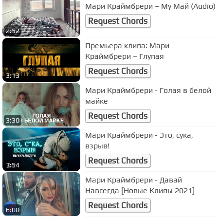
Мари Краймбрери – My Май (Audio)
Request Chords
2:52
Премьера клипа: Мари
Краймбрери – Глупая
Request Chords
3:13
Мари Краймбрери - Голая в белой
майке
Request Chords
3:30
Мари Краймбрери - Это, сука,
взрыв!
Request Chords
3:54
Мари Краймбрери - Давай
Навсегда [Новые Клипы 2021]
Request Chords
6:00