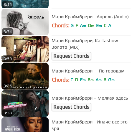
3:15
Мари Краймбрери - Апрель (Audio)
Chords:
G
F
A
D
E
C
A
m
m
m
3:34
Мари Краймбрери, Kartashow -
Золото [MiX]
Request Chords
3:59
Мари Краймбрери — По городам
Chords:
C
D
E
B
A
B
G
m
m
m
m
3:25
Мари Краймбрери – Мелкая здесь
Request Chords
3:38
Мари Краймбрери - Иначе все это
зря