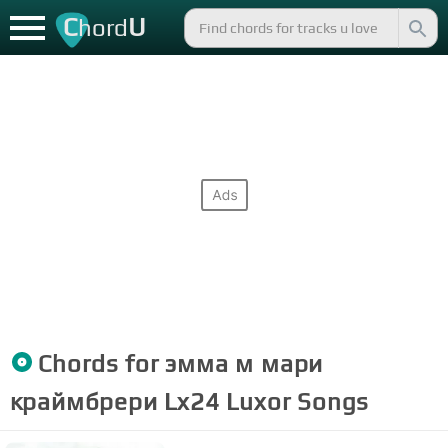
C
U
hord
Chords for
эмма м мари
краймбрери Lx24 Luxor
Songs