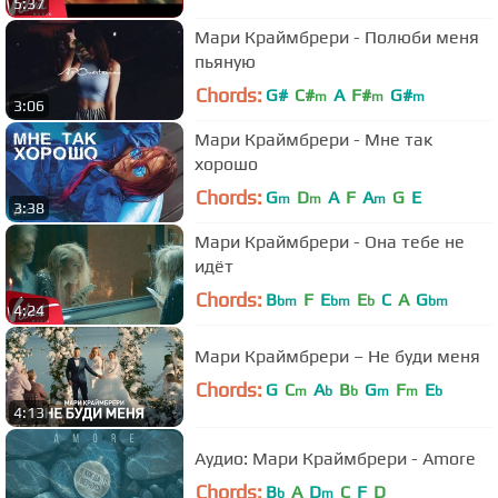
5:37
Мари Краймбрери - Полюби меня
пьяную
Chords:
G#
C#
A
F#
G#
m
m
m
3:06
Мари Краймбрери - Мне так
хорошо
Chords:
G
D
A
F
A
G
E
m
m
m
3:38
Мари Краймбрери - Она тебе не
идёт
Chords:
B
F
E
E
C
A
G
bm
bm
b
bm
4:24
Мари Краймбрери – Не буди меня
Chords:
G
C
A
B
G
F
E
m
b
b
m
m
b
4:13
Аудио: Мари Краймбрери - Amore
Chords:
B
A
D
C
F
D
b
m