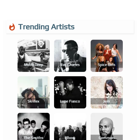
Trending Artists
Mobb Deep
Ray Charles
Spice Girls
Skrillex
Lupe Fiasco
Jem
The Smiths
Elbow
Common