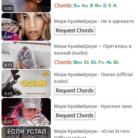
Chords:
E
A
B
B
D
E
A
m
m
m
3:00
Мари Краймбрери - Не в адеквате
Request Chords
3:40
Мари Краймбрери — Пряталась в
ванной (Audio)
Chords:
B
E
D
F
A
B
bm
b
b
m
b
b
3:11
Мари Краймбрери - Океан (official
audio)
Request Chords
3:29
Мари Краймбрери - Красная луна
Request Chords
3:31
Мари Краймбрери - «Если Устал»
(Official Video)