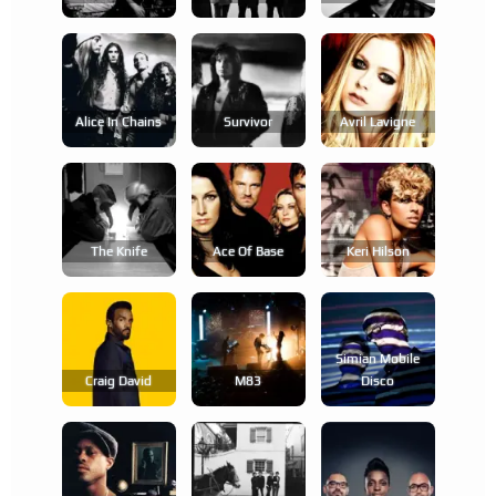
Alice In Chains
Survivor
Avril Lavigne
The Knife
Ace Of Base
Keri Hilson
Simian Mobile
Craig David
M83
Disco