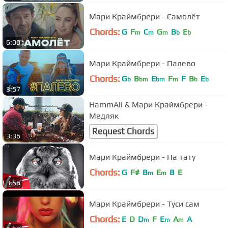
Мари Краймбрери - Самолёт
Chords:
G
F
C
G
B
E
m
m
m
b
b
6:00
Мари Краймбрери - Палево
Chords:
G
B
E
F
F
B
E
b
bm
bm
m
b
b
3:57
HammAli & Мари Краймбрери -
Медляк
Request Chords
3:36
Мари Краймбрери - На тату
Chords:
G
F#
B
E
B
E
m
m
3:56
Мари Краймбрери - Туси сам
Chords:
E
D
D
F
E
A
A
m
m
m