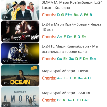
ЭММА М, Мари Краймбрери, Lx24,
Luxor - Холодно
Chords:
D
G
F#
B
A
F#
B
m
m
3:43
Lx24 и Мари Краймбрери - Через
10 лет
Chords:
A
F
D
E
D
E
m
m
m
4:10
Lx24 ft. Мари Краймбрери - Мы
останемся в городе одни
Chords:
C
E
G
D
F
D
E
m
b
m
m
bm
5:05
Мари Краймбрери - Океан
Chords:
A
E
D
B
B
A
D
m
m
m
b
3:52
Мари Краймбрери - AMORE
Chords:
B
A
D
C
F
D
A
b
m
m
6:06