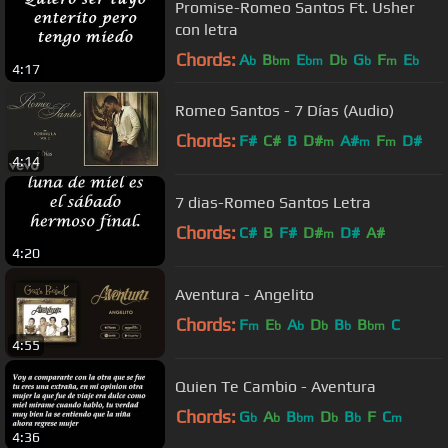
Promise-Romeo Santos Ft. Usher
con letra
Chords:
A
B
E
D
G
F
E
b
bm
bm
b
b
m
b
4:17
Romeo Santos - 7 Días (Audio)
Chords:
F#
C#
B
D#
A#
F
D#
m
m
m
4:14
7 dias-Romeo Santos Letra
Chords:
C#
B
F#
D#
D#
A#
m
4:20
Aventura - Angelito
Chords:
F
E
A
D
B
B
C
m
b
b
b
b
bm
4:55
Quien Te Cambio - Aventura
Chords:
G
A
B
D
B
F
C
b
b
bm
b
b
m
4:36