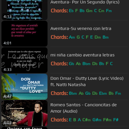
Aventura- Por Un Segundo (lyrics)
Chords:
E
F
B
G
C
C
F
b
b
m
m
m
4:13
Aventura-Su veneno con letra
Chords:
A
G
C
F
E
D
B
m
m
m
4:01
mi niña cambio aventura letras
Chords:
G
A
B
D
B
F
C
b
b
bm
b
b
4:33
Don Omar - Dutty Love (Lyric Video)
ft. Natti Natasha
Chords:
B
A
G
D
E
B
F
bm
b
b
b
bm
b
m
4:47
Romeo Santos - Cancioncitas de
Amor (Audio)
Chords:
E
B
A
C#
G#
F#
F#
m
m
m
4:03