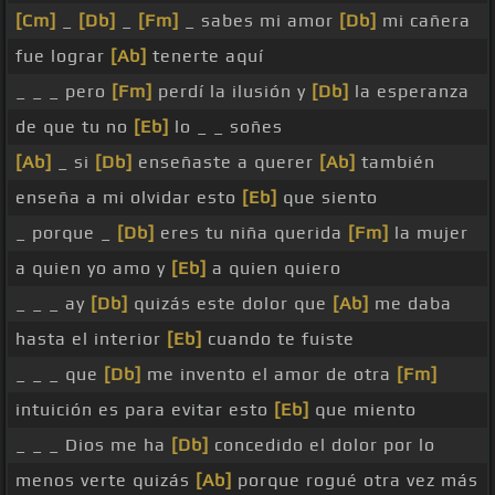
[Cm]
_
[Db]
_
[Fm]
_ sabes mi amor
[Db]
mi cañera
fue lograr
[Ab]
tenerte aquí
_ _ _ pero
[Fm]
perdí la ilusión y
[Db]
la esperanza
de que tu no
[Eb]
lo _ _ soñes
[Ab]
_ si
[Db]
enseñaste a querer
[Ab]
también
enseña a mi olvidar esto
[Eb]
que siento
_ porque _
[Db]
eres tu niña querida
[Fm]
la mujer
a quien yo amo y
[Eb]
a quien quiero
_ _ _ ay
[Db]
quizás este dolor que
[Ab]
me daba
hasta el interior
[Eb]
cuando te fuiste
_ _ _ que
[Db]
me invento el amor de otra
[Fm]
intuición es para evitar esto
[Eb]
que miento
_ _ _ Dios me ha
[Db]
concedido el dolor por lo
menos verte quizás
[Ab]
porque rogué otra vez más