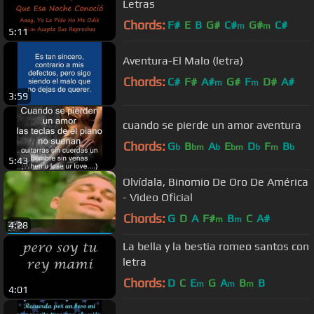
Letras
Chords:
F#
E
B
G#
C#
G#
C#
m
m
5:11
Aventura-El Malo (letra)
Chords:
C#
F#
A#
G#
F
D#
A#
m
m
3:59
cuando se pierde un amor aventura
Chords:
G
B
A
E
D
F
B
b
bm
b
bm
b
m
b
5:43
Olvídala, Binomio De Oro De América
- Video Oficial
Chords:
G
D
A
F#
B
C
A#
m
m
4:28
La bella y la bestia romeo santos con
letra
Chords:
D
C
E
G
A
B
B
m
m
m
4:01