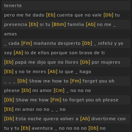
tenerte
pero me he dado
[Eb]
cuenta que no vale
[Db]
tu
presencia
[Eb]
si tu
[Bbm]
familia
[Ab]
no me _
amas
_ cada
[Fm]
mañanita despierto
[Db]
_ infeliz y yo
soy
[Ab]
lo de ellos porque son bravo de ti
[Eb]
papá me dijo que no llores
[Db]
por mujeres
[Eb]
y no te mires
[Ab]
lo que _ hago
_ _ _
[Db]
Show me how to
[Fm]
forget you oh
please
[Eb]
mi amor
[Cm]
_ no no no
[Db]
Show me how
[Fm]
to forget you oh please
[Eb]
mi amor no no _ _ no
[Db]
Esta noche quiero volver a
[Ab]
divertirme con
tu y tu
[Eb]
aventura _ no no no no
[Db]
no