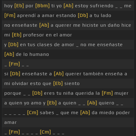
hoy
[Eb]
por
[Bbm]
ti yo
[Ab]
estoy sufriendo _ _ me
[Fm]
aprendí a amar estando
[Db]
a tu lado
no enseñaste
[Ab]
a querer me hiciste un daño hice
mi
[Eb]
profesor en el amor
y
[Db]
en tus clases de amor _ no me enseñaste
[Ab]
de lo humano
_
[Fm]
_ _
si
[Db]
enseñaste a
[Ab]
querer también enseña a
mi olvidar esto que
[Eb]
siento
porque _ _
[Db]
eres tu niña querida la
[Fm]
mujer
a quien yo amo y
[Eb]
a quien _ _
[Ab]
quiero _ _
_ _ _ _ _
[Cm]
sabes _ que me
[Ab]
da miedo poder
amar
_
[Fm]
_ _ _ _
[Cm]
_ _ _