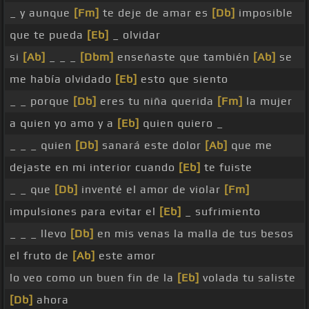
_ y aunque
[Fm]
te deje de amar es
[Db]
imposible
que te pueda
[Eb]
_ olvidar
si
[Ab]
_ _ _
[Dbm]
enseñaste que también
[Ab]
se
me había olvidado
[Eb]
esto que siento
_ _ porque
[Db]
eres tu niña querida
[Fm]
la mujer
a quien yo amo y a
[Eb]
quien quiero _
_ _ _ quien
[Db]
sanará este dolor
[Ab]
que me
dejaste en mi interior cuando
[Eb]
te fuiste
_ _ que
[Db]
inventé el amor de violar
[Fm]
impulsiones para evitar el
[Eb]
_ sufrimiento
_ _ _ llevo
[Db]
en mis venas la malla de tus besos
el fruto de
[Ab]
este amor
lo veo como un buen fin de la
[Eb]
volada tu saliste
[Db]
ahora