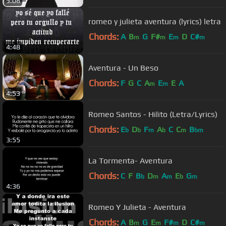
5:08
romeo y julieta aventura (lyrics) letra
Chords:
A
B
G
F#
E
D
C#
m
m
m
m
4:48
Aventura - Un Beso
Chords:
F
G
C
A
E
E
A
m
m
4:53
Romeo Santos - Hilito (Letra/Lyrics)
Chords:
E
D
F
A
C
C
B
b
b
m
b
m
bm
3:55
La Tormenta- Aventura
Chords:
C
F
B
D
A
E
G
b
m
m
b
m
4:36
Romeo Y Julieta - Aventura
Chords:
A
B
G
E
F#
D
C#
m
m
m
m