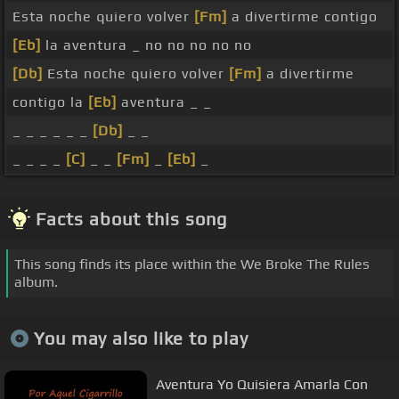
Esta noche quiero volver
[Fm]
a divertirme contigo
[Eb]
la aventura _ no no no no no
[Db]
Esta noche quiero volver
[Fm]
a divertirme
contigo la
[Eb]
aventura _ _
_ _ _ _ _ _
[Db]
_ _
_ _ _ _
[C]
_ _
[Fm]
_
[Eb]
_
Facts about this song
This song finds its place within the We Broke The Rules
album.
You may also like to play
Aventura Yo Quisiera Amarla Con