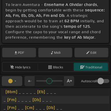
To learn Aventura -
Enseñame A Olvidar chords
,
begin by getting comfortable with these
sequence:
Ab, Fm, Eb, Db, Ab, Fm and Db
. A strategic
approach would be to train at
62 BPM
initially, and
then accelerate to the song's
tempo of 125
.
Configure the capo to your vocal range and chord
preference, remembering the
key of Ab Major
.
PDF
Midi
Edit
Hide lyrics
Blocks
Traditional
Autoscroll
[Bbm]
_ _ _ _ _
[Eb]
_ _ _
_
[Fm]
_ _ _ _
[Db]
_ _ _
_
[Fm]
_ _
[Cm]
_ _ _
[Db]
_ _