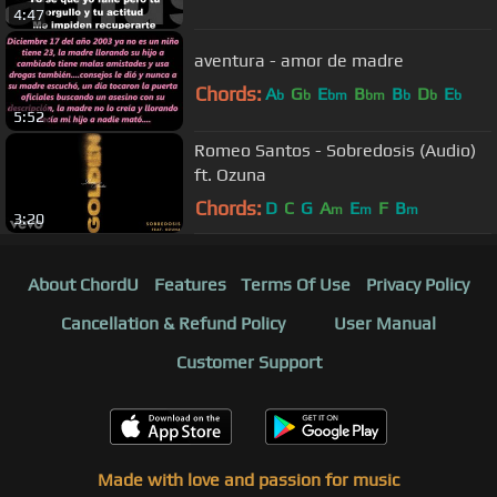
4:47
aventura - amor de madre
Chords:
A
G
E
B
B
D
E
b
b
bm
bm
b
b
b
5:52
Romeo Santos - Sobredosis (Audio)
ft. Ozuna
Chords:
D
C
G
A
E
F
B
m
m
m
3:20
About ChordU
Features
Terms Of Use
Privacy Policy
Cancellation & Refund Policy
User Manual
Customer Support
Made with love and passion for music