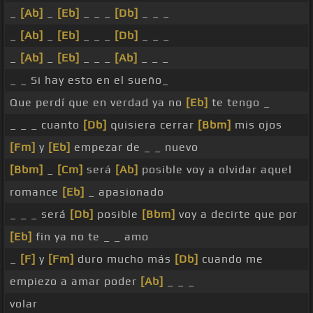
_
[Ab]
_
[Eb]
_ _ _
[Db]
_ _ _
_
[Ab]
_
[Eb]
_ _ _
[Db]
_ _ _
_
[Ab]
_
[Eb]
_ _ _
[Ab]
_ _ _
_ _ Si hay esto en el sueño_
Que perdí que en verdad ya no
[Eb]
te tengo _
_ _ _ cuanto
[Db]
quisiera cerrar
[Bbm]
mis ojos
[Fm]
y
[Eb]
empezar de _ _ nuevo
[Bbm]
_
[Cm]
será
[Ab]
posible voy a olvidar aquel
romance
[Eb]
_ apasionado
_ _ _ será
[Db]
posible
[Bbm]
voy a decirte que por
[Eb]
fin ya no te _ _ amo
_
[F]
y
[Fm]
duro mucho más
[Db]
cuando me
empiezo a amar poder
[Ab]
_ _ _
volar