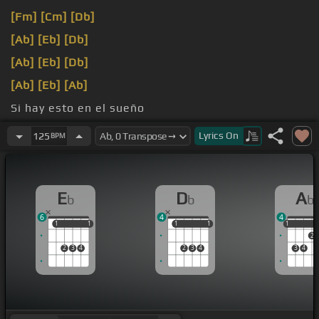
[Fm]
[Cm]
[Db]
[Ab]
[Eb]
[Db]
[Ab]
[Eb]
[Db]
[Ab]
[Eb]
[Ab]
Si hay esto en el sueño
Que perdí que en verdad ya no
[Eb]
te tengo
Lyrics
On
125
BPM
E
D
A
b
b
b
6
4
4
1
1
1
1
1
1
1
1
1
1
2
2
3
4
2
3
4
3
4