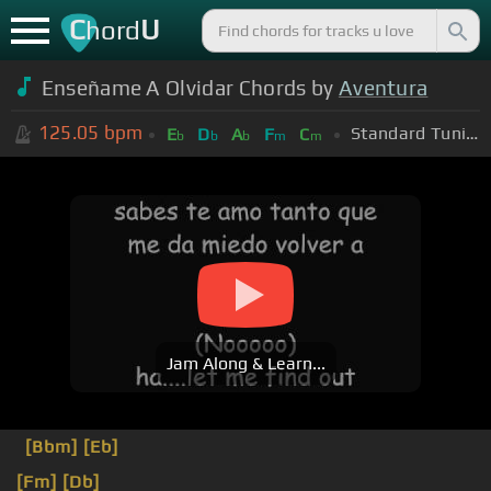
C
U
hord
Enseñame A Olvidar Chords by
Aventura
125.05
bpm
Standard Tuning (EADGBE)
E
D
A
F
C
b
b
b
m
m
Jam Along & Learn...
[Bbm]
[Eb]
[Fm]
[Db]