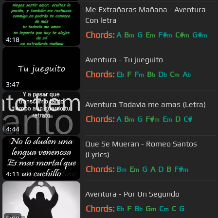
Me Extrañaras Mañana - Aventura
Con letra
Chords:
A
B
G
E
F#
C#
G#
m
m
m
m
m
4:18
Aventura - Tu jueguito
Chords:
E
F
F
B
D
C
A
b
m
b
b
m
b
3:47
Aventura Todavia me amas (Letra)
Chords:
A
B
G
F#
E
D
C#
m
m
m
4:44
Que Se Mueran - Romeo Santos
(Lyrics)
Chords:
B
E
G
A
D
B
F#
m
m
m
4:11
Aventura - Por Un Segundo
Chords:
E
F
B
G
C
C
G
b
b
m
m