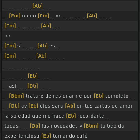
_ _ _ _ _ _
[Ab]
_ _
_
[Fm]
no no
[Cm]
_ no _ _ _ _ _
[Ab]
_ _ _
[Cm]
_ _ _ _ _
[Ab]
_ _
no
[Cm]
si _ _ _
[Ab]
es _
[Cm]
_ _ _ _
[Ab]
_ _ _ _
_ _ _ _ _ _ _ _
_ _ _ _ _
[Eb]
_ _ _
_ así _ _
[Db]
_ _ _
_
[Bbm]
trataré de resignarme por
[Eb]
completo _
_
[Db]
ay
[Eb]
dios sara
[Ab]
en tus cartas de amor
la soledad que me hace
[Eb]
recordarte _
todas _ _
[Db]
las novedades y
[Bbm]
tu bebida
experienciosa
[Eb]
tomando café