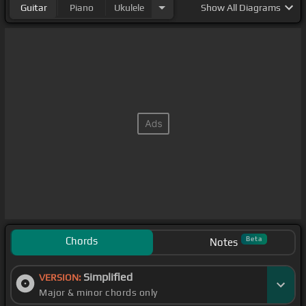
Guitar
Piano
Ukulele
Show
All Diagrams
Chords
Beta
Notes
Simplified
VERSION:
Major & minor chords only