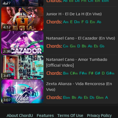
Chords:
A
E
D
F
C
E
E
b
b
b
m
m
m
bm
4:27
Junior H - El De La H (En Vivo)
Chords:
A
E
D
F
G
E
A
m
m
m
b
4:12
Natanael Cano - El Cazador (En Vivo)
Chords:
C
G
D
B
A
E
G
m
m
b
b
b
b
2:36
Natanael Cano - Amor Tumbado
[Official Video]
Chords:
B
C#
F#
F#
G#
D
G#
m
m
m
m
3:45
Zexta Alianza - Vida Rencorosa (En
Vivo)
Chords:
E
B
A
E
D
G
A
bm
b
b
b
b
bm
3:07
About ChordU
Features
Terms Of Use
Privacy Policy