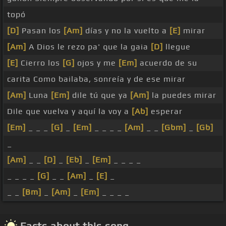
topó
[D]
Pasan los
[Am]
días y no la vuelto a
[E]
mirar
[Am]
A Dios le rezo pa' que la gaia
[D]
llegue
[E]
Cierro los
[G]
ojos y me
[Em]
acuerdo de su
carita Como bailaba, sonreía y de ese mirar
[Am]
Luna
[Em]
dile tú que ya
[Am]
la puedes mirar
Dile que vuelva y aquí la voy a
[Ab]
esperar
[Em]
_ _ _
[G]
_
[Em]
_ _ _ _
[Am]
_ _
[Gbm]
_
[Gb]
_
[Am]
_ _
[D]
_
[Eb]
_
[Em]
_ _ _ _
_ _ _ _
[G]
_ _
[Am]
_
[E]
_
_ _
[Bm]
_
[Am]
_
[Em]
_ _ _ _
Facts about this song