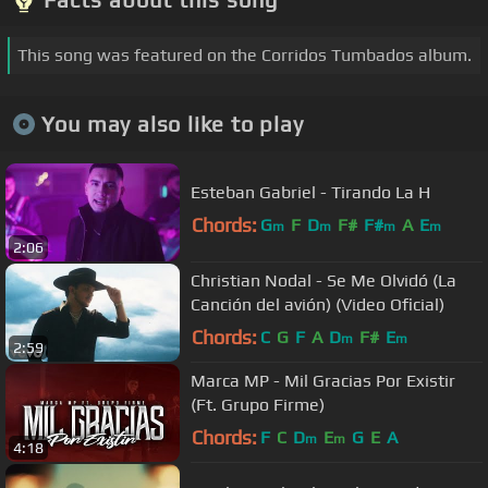
This song was featured on the Corridos Tumbados album.
You may also like to play
Esteban Gabriel - Tirando La H
Chords:
G
F
D
F#
F#
A
E
m
m
m
m
2:06
Christian Nodal - Se Me Olvidó (La
Canción del avión) (Video Oficial)
Chords:
C
G
F
A
D
F#
E
m
m
2:59
Marca MP - Mil Gracias Por Existir
(Ft. Grupo Firme)
Chords:
F
C
D
E
G
E
A
m
m
4:18