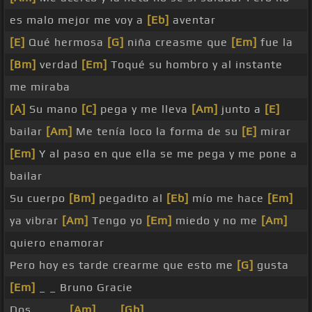
es malo mejor me voy a
[Eb]
aventar
[E]
Qué hermosa
[G]
niña creasme que
[Em]
fue la
[Bm]
verdad
[Em]
Toqué su hombro y al instante
me miraba
[A]
Su mano
[C]
pega y me lleva
[Am]
junto a
[E]
bailar
[Am]
Me tenía loco la forma de su
[E]
mirar
[Em]
Y al paso en que ella se me pega y me pone a
bailar
Su cuerpo
[Bm]
pegadito al
[Eb]
mío me hace
[Em]
ya vibrar
[Am]
Tengo yo
[Em]
miedo y no me
[Am]
quiero enamorar
Pero hoy es tarde crearme que esto me
[G]
gusta
[Em]
_ _ Bruno Gracie
Dos, _ _ _
[Am]
_ _
[Gb]
_ _