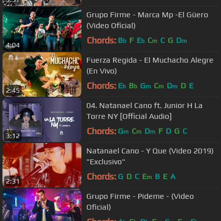
Grupo Firme - Marca Mp -El Güero
(Video Oficial)
Chords:
B
F
E
C
C
G
D
b
b
m
m
4:04
Fuerza Regida - El Muchacho Alegre
(En Vivo)
Chords:
E
B
G
C
D
D
E
b
b
m
m
m
2:45
04. Natanael Cano ft. Junior H La
Torre NY [Official Audio]
Chords:
G
C
D
F
D
G
C
m
m
m
3:12
Natanael Cano - Y Que (Video 2019)
"Exclusivo"
Chords:
G
D
C
E
B
E
A
m
2:31
Grupo Firme - Pideme - (Video
Oficial)