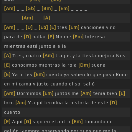
[Am]
_ _
[Gb]
_
[Bm]
_
[Em]
_ _ _ _
_ _ _ _
[Am]
_ _
[A]
_ _
[Am]
_ _
[D]
_
[Eb]
[E]
tres
[Em]
canciones y no
para de
[D]
bailar
[E]
No me
[Em]
interesa
mientras esté junto a ella
[A]
Tres, cuatro
[Am]
tragos y la fiesta mejora Nos
[E]
conocimos mientras la rola
[Dm]
suena
[E]
Ya ni les
[Em]
cuento ya saben lo que pasó Rodo
en mi cama y justo cuando el sol salió
[Am]
Dormimos
[Em]
juntos me
[Am]
tenía bien
[E]
loco
[Am]
Y aquí termina la historia de este
[D]
cuento
[E]
Aquí
[G]
sigo en el antro
[Em]
fumando un
gallón Siempre observando por si es que me la