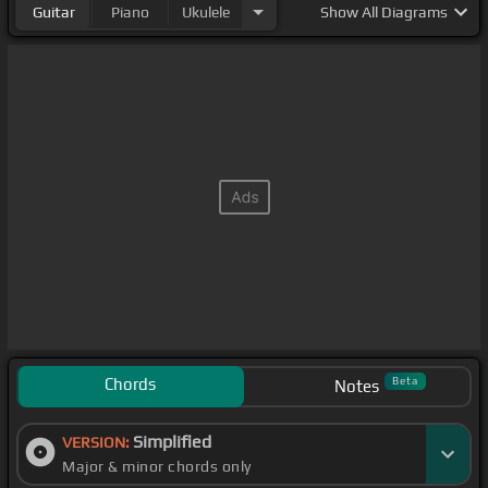
Guitar
Piano
Ukulele
Show
All Diagrams
Chords
Beta
Notes
Simplified
VERSION:
Major & minor chords only