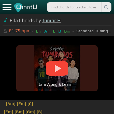
C
U
hord
Ella Chords by
Junior H
61.75
bpm
Standard Tuning (EADGBE)
E
A
E
D
B
m
m
m
Jam Along & Learn...
[Am]
[Em]
[C]
[Em]
[Bm]
[Gm]
[B]