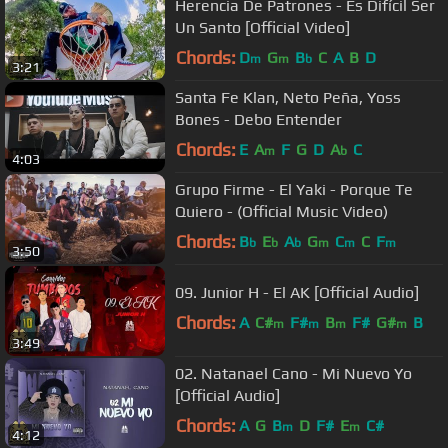
Herencia De Patrones - Es Difícil Ser
Un Santo [Official Video]
Chords:
D
G
B
C
A
B
D
m
m
b
3:21
Santa Fe Klan, Neto Peña, Yoss
Bones - Debo Entender
Chords:
E
A
F
G
D
A
C
m
b
4:03
Grupo Firme - El Yaki - Porque Te
Quiero - (Official Music Video)
Chords:
B
E
A
G
C
C
F
b
b
b
m
m
m
3:50
09. Junior H - El AK [Official Audio]
Chords:
A
C#
F#
B
F#
G#
B
m
m
m
m
3:49
02. Natanael Cano - Mi Nuevo Yo
[Official Audio]
Chords:
A
G
B
D
F#
E
C#
m
m
4:12