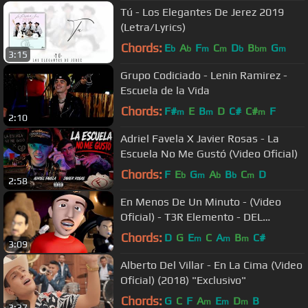
Tú - Los Elegantes De Jerez 2019
(Letra/Lyrics)
Chords:
E
A
F
C
D
B
G
b
b
m
m
b
bm
m
3:15
Grupo Codiciado - Lenin Ramirez -
Escuela de la Vida
Chords:
F#
E
B
D
C#
C#
F
m
m
m
2:10
Adriel Favela X Javier Rosas - La
Escuela No Me Gustó (Video Oficial)
Chords:
F
E
G
A
B
C
D
b
m
b
b
m
2:58
En Menos De Un Minuto - (Video
Oficial) - T3R Elemento - DEL
Records 2018
Chords:
D
G
E
C
A
B
C#
m
m
m
3:09
Alberto Del Villar - En La Cima (Video
Oficial) (2018) "Exclusivo"
Chords:
G
C
F
A
E
D
B
m
m
m
3:37