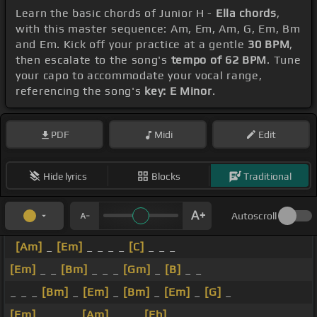
Learn the basic chords of Junior H -
Ella chords
,
with this master sequence: Am, Em, Am, G, Em, Bm
and Em. Kick off your practice at a gentle
30 BPM
,
then escalate to the song's
tempo of 62 BPM
. Tune
your capo to accommodate your vocal range,
referencing the song's
key: E Minor
.
PDF
Midi
Edit
Hide lyrics
Blocks
Traditional
Autoscroll
[Am]
_
[Em]
_ _ _ _
[C]
_ _ _
[Em]
_ _
[Bm]
_ _ _
[Gm]
_
[B]
_ _
_ _ _
[Bm]
_
[Em]
_
[Bm]
_
[Em]
_
[G]
_
[Em]
_ _ _ _
[Am]
_ _ _
[Eb]
_