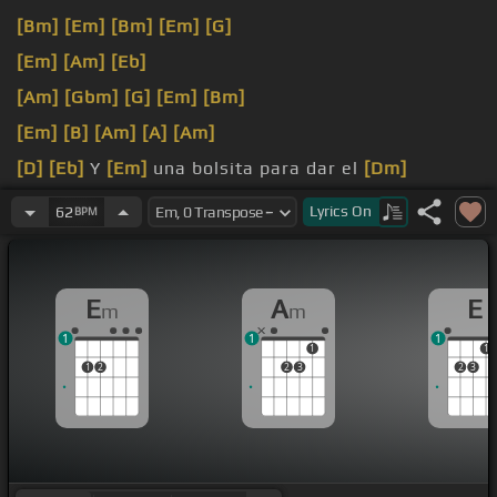
[Bm]
[Em]
[Bm]
[Em]
[G]
[Em]
[Am]
[Eb]
[Am]
[Gbm]
[G]
[Em]
[Bm]
[Em]
[B]
[Am]
[A]
[Am]
[D]
[Eb]
Y
[Em]
una bolsita para dar el
[Dm]
levantón
[Em]
Y un botecito que me quema con frío
Lyrics
On
62
BPM
El solecito a lo lejos veo
[D]
pasar
E
A
E
m
m
1
1
1
1
1
1
2
2
3
2
3