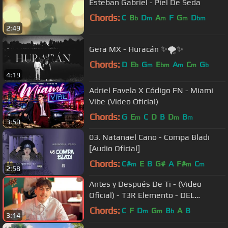
Esteban Gabriel - Piel De Seda
Chords:
C
B
D
A
F
G
D
b
m
m
m
bm
2:49
Gera MX - Huracán ✨🌪✨
Chords:
D
E
G
E
A
C
G
b
m
bm
m
m
b
4:19
Adriel Favela X Código FN - Miami
Vibe (Video Oficial)
Chords:
G
E
C
D
B
D
B
m
m
m
3:50
03. Natanael Cano - Compa Bladi
[Audio Oficial]
Chords:
C#
E
B
G#
A
F#
C
m
m
m
2:58
Antes y Después De Ti - (Video
Oficial) - T3R Elemento - DEL
Records 2019
Chords:
C
F
D
G
B
A
B
m
m
b
3:14