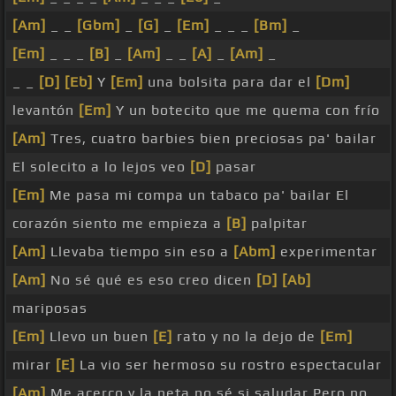
[Am]
_ _
[Gbm]
_
[G]
_
[Em]
_ _ _
[Bm]
_
[Em]
_ _ _
[B]
_
[Am]
_ _
[A]
_
[Am]
_
_ _
[D]
[Eb]
Y
[Em]
una bolsita para dar el
[Dm]
levantón
[Em]
Y un botecito que me quema con frío
[Am]
Tres, cuatro barbies bien preciosas pa' bailar
El solecito a lo lejos veo
[D]
pasar
[Em]
Me pasa mi compa un tabaco pa' bailar El
corazón siento me empieza a
[B]
palpitar
[Am]
Llevaba tiempo sin eso a
[Abm]
experimentar
[Am]
No sé qué es eso creo dicen
[D]
[Ab]
mariposas
[Em]
Llevo un buen
[E]
rato y no la dejo de
[Em]
mirar
[E]
La vio ser hermoso su rostro espectacular
[Am]
Me acerco y la neta no sé si saludar Pero no