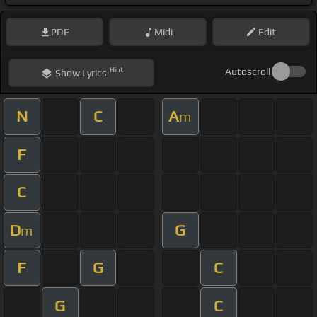
PDF
Midi
Edit
Hint
Autoscroll
Show
Lyrics
N
C
A
m
F
C
D
G
m
F
G
C
G
C