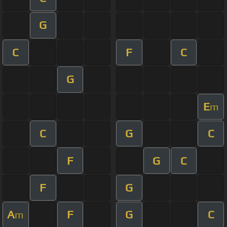
G
C
F
C
G
E
m
C
G
C
F
G
C
F
G
A
F
G
C
m