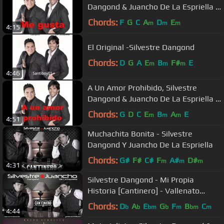
Dangond & Juancho De La Espriella -
Audio
Chords:
F
G
C
A
D
E
m
m
m
4:15
El Original -Silvestre Dangond
Chords:
D
G
A
E
B
F#
E
m
m
m
4:46
A Un Amor Prohibido, Silvestre
Dangond & Juancho De La Espriella -
Audio
Chords:
G
D
C
E
B
A
E
m
m
m
4:51
Muchachita Bonita - Silvestre
Dangond Y Juancho De La Espriella
Chords:
G#
F#
C#
F
A#
D#
m
m
m
4:31
Silvestre Dangond - Mi Propia
Historia [Cantinero] - Vallenato
2010*
Chords:
D
A
E
G
F
B
C
b
b
bm
b
m
bm
m
4:44