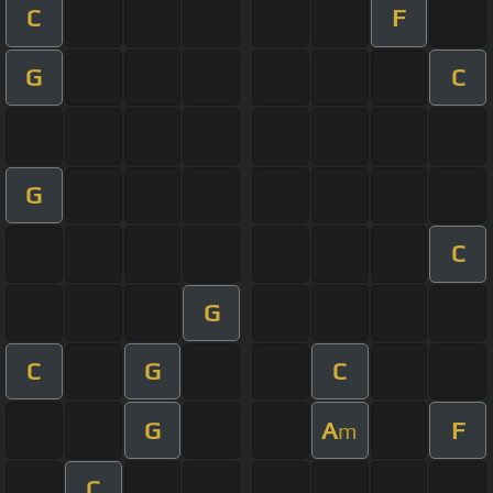
C
F
G
C
G
C
G
C
G
C
G
A
F
m
C