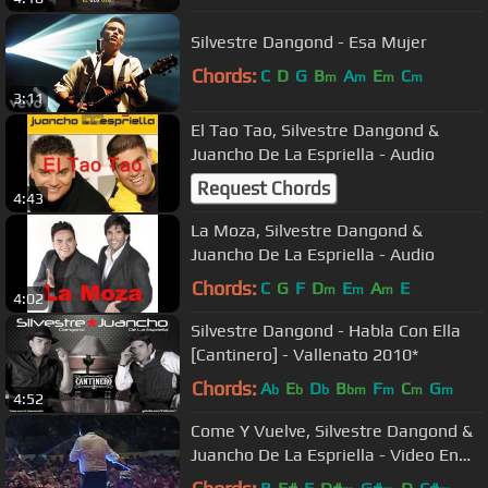
Silvestre Dangond - Esa Mujer
Chords:
C
D
G
B
A
E
C
m
m
m
m
3:11
El Tao Tao, Silvestre Dangond &
Juancho De La Espriella - Audio
Request Chords
4:43
La Moza, Silvestre Dangond &
Juancho De La Espriella - Audio
Chords:
C
G
F
D
E
A
E
m
m
m
4:02
Silvestre Dangond - Habla Con Ella
[Cantinero] - Vallenato 2010*
Chords:
A
E
D
B
F
C
G
b
b
b
bm
m
m
m
4:52
Come Y Vuelve, Silvestre Dangond &
Juancho De La Espriella - Video En
Vivo