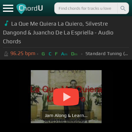
C
U
hord
La Que Me Quiera La Quiero, Silvestre
Dangond & Juancho De La Espriella - Audio
Chords
96.25
bpm
Standard Tuning (EADGBE)
G
C
F
A
D
m
m
Jam Along & Learn...