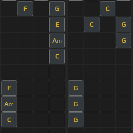
F
G
C
E
C
G
A
G
m
C
F
G
A
G
m
C
G