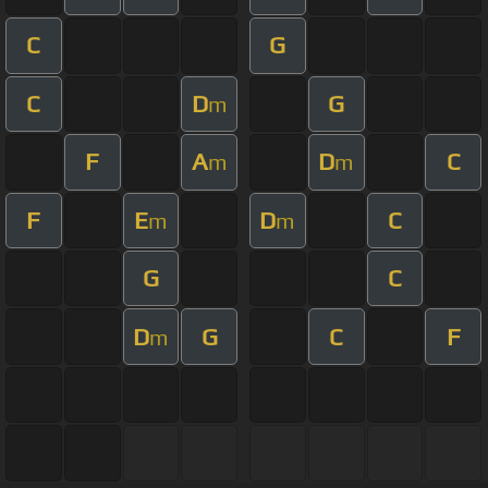
C
G
C
D
G
m
F
A
D
C
m
m
F
E
D
C
m
m
G
C
D
G
C
F
m