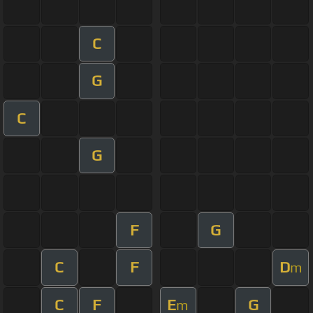
C
G
C
G
F
G
C
F
D
m
C
F
E
G
m