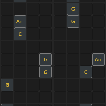
G
A
G
m
C
G
A
m
G
C
G