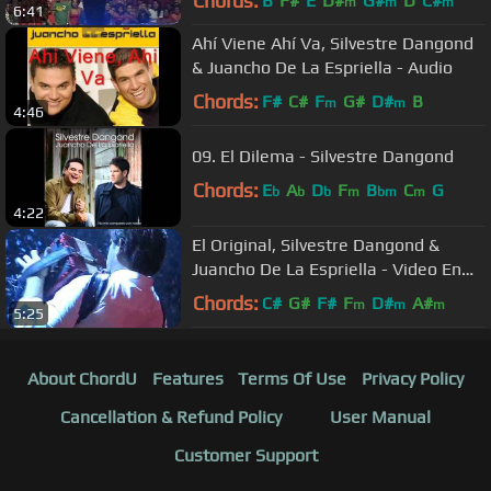
Chords:
B
F#
E
D#
G#
D
C#
m
m
m
6:41
Ahí Viene Ahí Va, Silvestre Dangond
& Juancho De La Espriella - Audio
Chords:
F#
C#
F
G#
D#
B
m
m
4:46
09. El Dilema - Silvestre Dangond
Chords:
E
A
D
F
B
C
G
b
b
b
m
bm
m
4:22
El Original, Silvestre Dangond &
Juancho De La Espriella - Video En
Vivo
Chords:
C#
G#
F#
F
D#
A#
m
m
m
5:25
About ChordU
Features
Terms Of Use
Privacy Policy
Cancellation & Refund Policy
User Manual
Customer Support