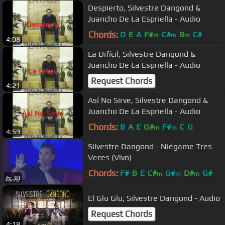
Despierto, Silvestre Dangond &
Juancho De La Espriella - Audio
Chords:
D
E
A
F#
C#
B
C#
m
m
m
4:08
La Difícil, Silvestre Dangond &
Juancho De La Espriella - Audio
Request Chords
4:21
Así No Sirve, Silvestre Dangond &
Juancho De La Espriella - Audio
Chords:
B
A
E
G#
F#
C
G
m
m
4:59
Silvestre Dangond - Niégame Tres
Veces (Vivo)
Chords:
F#
B
E
C#
G#
D#
G#
m
m
m
6:38
El Glu Glu, Silvestre Dangond - Audio
Request Chords
4:18