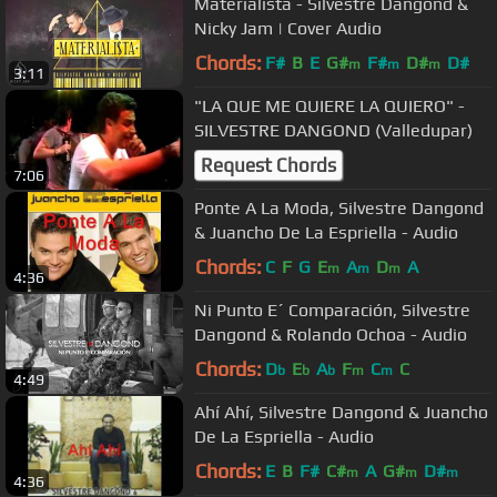
Materialista - Silvestre Dangond &
Nicky Jam | Cover Audio
Chords:
F#
B
E
G#
F#
D#
D#
m
m
m
3:11
"LA QUE ME QUIERE LA QUIERO" -
SILVESTRE DANGOND (Valledupar)
Request Chords
7:06
Ponte A La Moda, Silvestre Dangond
& Juancho De La Espriella - Audio
Chords:
C
F
G
E
A
D
A
m
m
m
4:36
Ni Punto E´ Comparación, Silvestre
Dangond & Rolando Ochoa - Audio
Chords:
D
E
A
F
C
C
b
b
b
m
m
4:49
Ahí Ahí, Silvestre Dangond & Juancho
De La Espriella - Audio
Chords:
E
B
F#
C#
A
G#
D#
m
m
m
4:36