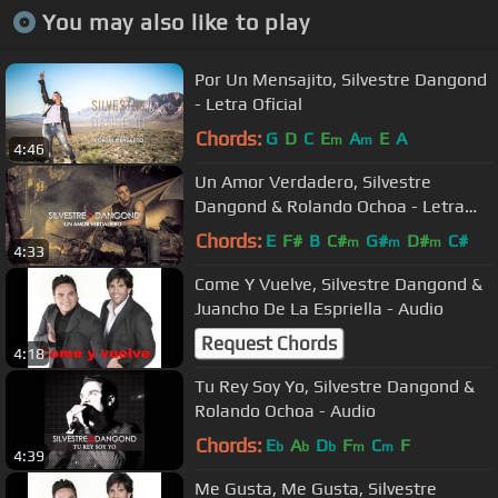
You may also like to play
Por Un Mensajito, Silvestre Dangond
- Letra Oficial
Chords:
G
D
C
E
A
E
A
m
m
4:46
Un Amor Verdadero, Silvestre
Dangond & Rolando Ochoa - Letra
Oficial
Chords:
E
F#
B
C#
G#
D#
C#
m
m
m
4:33
Come Y Vuelve, Silvestre Dangond &
Juancho De La Espriella - Audio
Request Chords
4:18
Tu Rey Soy Yo, Silvestre Dangond &
Rolando Ochoa - Audio
Chords:
E
A
D
F
C
F
b
b
b
m
m
4:39
Me Gusta, Me Gusta, Silvestre