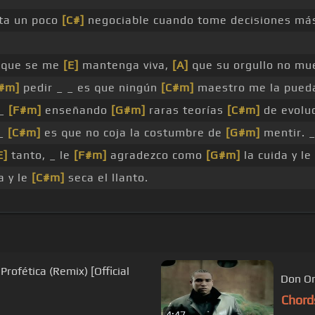
ta un poco
[C#]
negociable cuando tome decisiones más 
y que se me
[E]
mantenga viva,
[A]
que su orgullo no mu
#m]
pedir _ _ es que ningún
[C#m]
maestro me la pue
 _
[F#m]
enseñando
[G#m]
raras teorías
[C#m]
de evoluc
 _
[C#m]
es que no coja la costumbre de
[G#m]
mentir. 
E]
tanto, _ le
[F#m]
agradezco como
[G#m]
la cuida y le
a y le
[C#m]
seca el llanto.
 Profética (Remix) [Official
Don Om
Chord
4:47