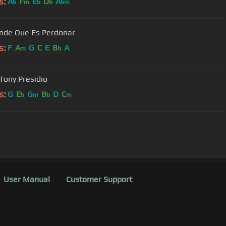
s:
A
F
E
D
A
b
m
b
b
bm
nde Que Es Perdonar
s:
F
A
G
C
E
B
A
m
b
 Tony Presidio
s:
G
E
G
B
D
C
b
m
b
m
User Manual
Customer Support