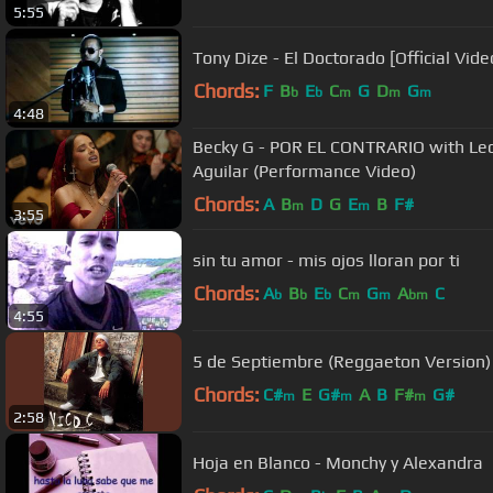
5:55
Tony Dize - El Doctorado [Official Vide
Chords:
F
B
E
C
G
D
G
b
b
m
m
m
4:48
Becky G - POR EL CONTRARIO with Leo
Aguilar (Performance Video)
Chords:
A
B
D
G
E
B
F#
m
m
3:55
sin tu amor - mis ojos lloran por ti
Chords:
A
B
E
C
G
A
C
b
b
b
m
m
bm
4:55
5 de Septiembre (Reggaeton Version)
Chords:
C#
E
G#
A
B
F#
G#
m
m
m
2:58
Hoja en Blanco - Monchy y Alexandra