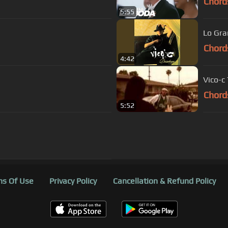
Chord
5:55
Lo Gra
Chord
4:42
Vico-c
Chord
5:52
s Of Use
Privacy Policy
Cancellation & Refund Policy