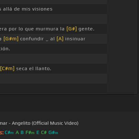
allá de mis visiones
era por lo que murmura la
[G#]
gente.
da
[G#m]
confundir _ al
[A]
insinuar
ión.
_
[C#m]
seca el llanto.
ar - Angelito (Official Music Video)
s:
C#
A
B
F#
E
C#
G#
m
m
m