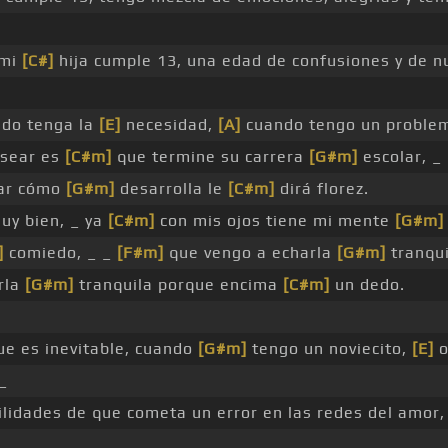
 mi
[C#]
hija cumple 13, una edad de confusiones y de n
do tenga la
[E]
necesidad,
[A]
cuando tengo un problem
sear es
[C#m]
que termine su carrera
[G#m]
escolar, _
rar cómo
[G#m]
desarrolla le
[C#m]
dirá florez.
y bien, _ ya
[C#m]
con mis ojos tiene mi mente
[G#m]
]
comiedo, _ _
[F#m]
que vengo a echarla
[G#m]
tranqui
rla
[G#m]
tranquila porque encima
[C#m]
un dedo.
ue es inevitable, cuando
[G#m]
tengo un noviecito,
[E]
o
_
ilidades de que cometa un error en las redes del amor,