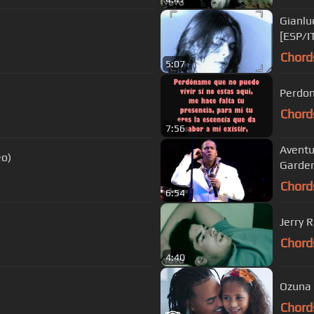
Gianlu
[ESP/I
Chord
5:07
Perdon
Chord
7:56
Aventu
 Taxi (Video)
Garde
Chord
6:54
Jerry R
Chord
4:40
Ozuna 
Chord