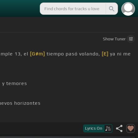
Show
Tuner
umple 13, el
[G#m]
tiempo pasó volando,
[E]
ya ni me
s y temores
uevos horizontes
o un problema bien grande y no encuentre
[C#]
Lyrics
On