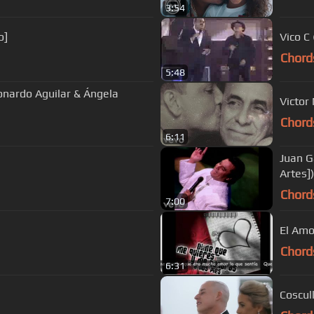
3:54
o]
Vico C
Chord
5:48
nardo Aguilar & Ángela
Victor
Chord
6:11
Juan G
Artes])
Chord
7:00
El Amor
Chord
6:31
Coscull