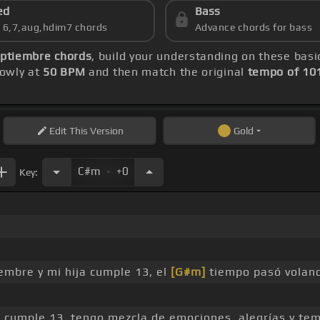
ed
Bass
s 6,7,aug,hdim7 chords
Advance chords for bass
ptiembre chords
, build your understanding on these bas
lowly at
50 BPM
and then match the original
tempo of 10
Edit
This Version
Gold
.
C#m
+0
Key:
embre y mi hija cumple 13, el
[G#m]
tiempo pasó volan
a cumple 13, tengo mezcla de emociones, alegrías y te