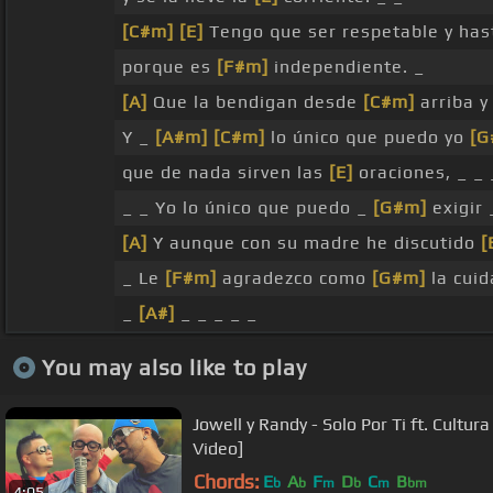
[C#m]
[E]
Tengo que ser respetable y has
porque es
[F#m]
independiente. _
[A]
Que la bendigan desde
[C#m]
arriba 
Y _
[A#m]
[C#m]
lo único que puedo yo
[G
que de nada sirven las
[E]
oraciones, _ _
_ _ Yo lo único que puedo _
[G#m]
exigir
[A]
Y aunque con su madre he discutido
[
_ Le
[F#m]
agradezco como
[G#m]
la cuid
_
[A#]
_ _ _ _ _
You may also like to play
Jowell y Randy - Solo Por Ti ft. Cultura
Video]
Chords:
E
A
F
D
C
B
b
b
m
b
m
bm
4:05