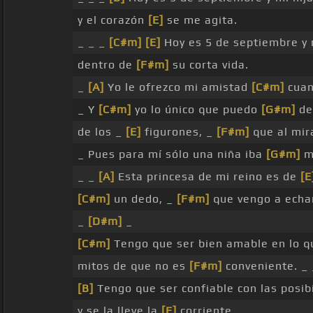
y el corazón
[E]
se me agita.
_ _ _
[C#m]
[E]
Hoy es 5 de septiembre y
dentro de
[F#m]
su corta vida.
_
[A]
Yo le ofrezco mi amistad
[C#m]
cuan
_ Y
[C#m]
yo lo único que puedo
[G#m]
de
de los _
[E]
figurones, _
[F#m]
que al mi
_ Pues para mí sólo una niña iba
[G#m]
mu
_ _
[A]
Esta princesa de mi reino es de
[E
[C#m]
un dedo, _
[F#m]
que vengo a echa
_
[D#m]
_
[C#m]
Tengo que ser bien amable en lo q
mitos de que no es
[F#m]
conveniente. _ 
[B]
Tengo que ser confiable con las posib
y se la lleve la
[E]
corriente. _ _