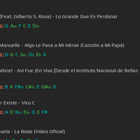
 (Feat. Gilberto S. Rosa) - Lo Grande Que Es Perdonar
s:
G
A
F
C
E
D
m
m
 Manuelle - Algo Le Pasa a Mi Héroe (Canción a Mi Papá)
s:
D
G
C
A
D
E
A
m
b
b
abriel - Así Fue (En Vivo [Desde el Instituto Nacional de Bellas
s:
B
A
F#
C#
E
G#
D
m
m
m
 Existe - Vico C
s:
A
D
B
E
G
E
F#
m
m
uela - La Boda (Video Oficial)