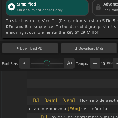
Simplified
Advanc
Major & minor chords only
Include
To start learning Vico C - (Reggaeton Version)
5 De Se
C#m and E
in sequence. To build a solid grasp, start s
ensuring it complements the
key of C# Minor
.
Download
PDF
Download
Midi
Font Size:
Tempo:
101
BPM
_ _ _ _ _ _ _ _
_ _ _ _ _ _ _ _
_ _ _ _ _ _ _ _
_
[E]
_
[D#m]
_
[C#m]
_ Hoy es 5 de septi
cuando empezó a
[F#m]
ser señorita.
_ _ _
[B]
Hoy es 5 de septiembre y mi hij