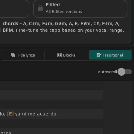
Edited
All Edited versions
ic
chords - A, C#m, F#m, G#m, A, E, F#m, C#, F#m, A,
1 BPM
. Fine-tune the capo based on your vocal range,
Hide lyrics
Blocks
Traditional
Autoscroll
do,
[E]
ya ni me acuerdo
mores