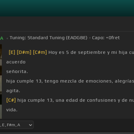
Tuning:
Standard Tuning (EADGBE)
Capo:
+0
fret
A
[E]
[D#m]
[C#m]
Hoy es 5 de septiembre y mi hija c
acuerdo
señorita.
hija cumple 13, tengo mezcla de emociones, alegría
agita.
[C#]
hija cumple 13, una edad de confusiones y de n
vida.
[C#m]
cuando tenga la
[E]
necesidad,
[A]
cuando teng
salida.