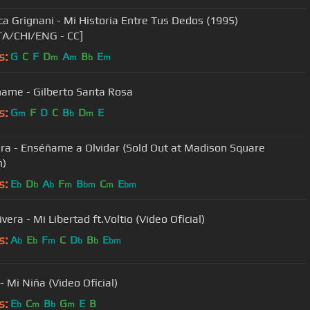
ca Grignani - Mi Historia Entre Tus Dedos (1995)
TA/CHI/ENG - CC]
s:
G
C
F
D
A
B
E
m
m
b
m
ame - Gilberto Santa Rosa
s:
G
F
D
C
B
D
E
m
b
m
ra - Enséñame a Olvidar (Sold Out at Madison Square
n)
s:
E
D
A
F
B
C
E
b
b
b
m
bm
m
bm
ivera - Mi Libertad ft.Voltio (Video Oficial)
s:
A
E
F
C
D
B
E
b
b
m
b
b
bm
- Mi Niña (Video Oficial)
s:
E
C
B
G
E
B
b
m
b
m