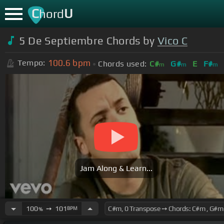
C
U
hord
5 De Septiembre Chords by
Vico C
100.6
bpm
Tempo:
Chords used:
C#
G#
E
F#
m
m
m
Jam Along & Learn...
100
➙
101
BPM
%