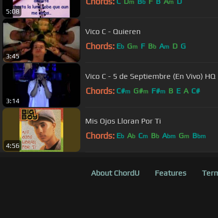
Chords:
C
D
B
F
B
A
D
m
b
m
5:08
Vico C - Quieren
Chords:
E
G
F
B
A
D
G
b
m
b
m
3:45
Vico C - 5 de Septiembre (En Vivo) HQ
Chords:
C#
G#
F#
B
E
A
C#
m
m
m
3:14
Mis Ojos Lloran Por Ti
Chords:
E
A
C
B
A
G
B
b
b
m
b
bm
m
bm
4:56
About ChordU
Features
Term