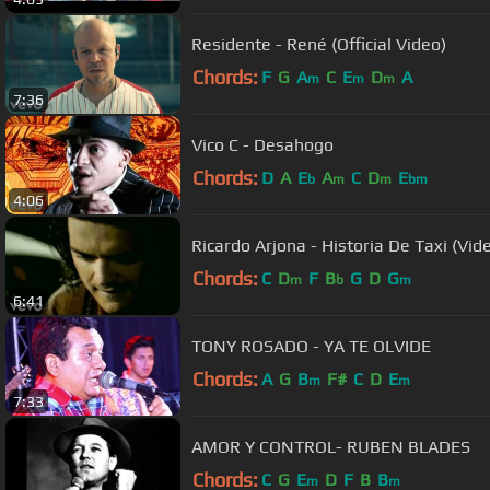
Residente - René (Official Video)
Chords:
F
G
A
C
E
D
A
m
m
m
7:36
Vico C - Desahogo
Chords:
D
A
E
A
C
D
E
b
m
m
bm
4:06
Ricardo Arjona - Historia De
Chords:
C
D
F
B
G
D
G
m
b
m
6:41
TONY ROSADO - YA TE OLVIDE
Chords:
A
G
B
F#
C
D
E
m
m
7:33
AMOR Y CONTROL- RUBEN BLADES
Chords:
C
G
E
D
F
B
B
m
m