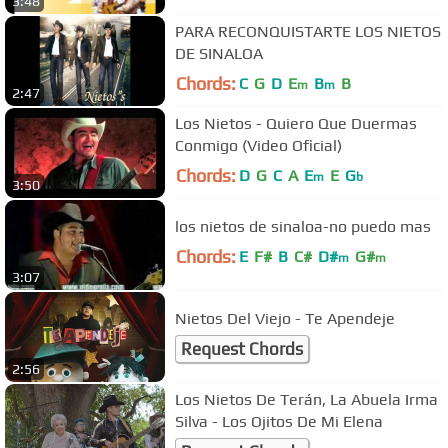
3:48
PARA RECONQUISTARTE LOS NIETOS
DE SINALOA
Chords:
C
G
D
E
B
B
m
m
2:47
Los Nietos - Quiero Que Duermas
Conmigo (Video Oficial)
Chords:
D
G
C
A
E
E
G
m
b
3:50
los nietos de sinaloa-no puedo mas
Chords:
E
F#
B
C#
D#
G#
m
m
3:07
Nietos Del Viejo - Te Apendeje
Request Chords
2:56
Los Nietos De Terán, La Abuela Irma
Silva - Los Ojitos De Mi Elena