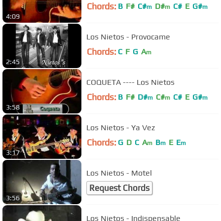
Chords:
B
F#
C#
D#
C#
E
G#
m
m
m
4:09
Los Nietos - Provocame
Chords:
C
F
G
A
m
2:45
COQUETA ---- Los Nietos
Chords:
B
F#
D#
C#
C#
E
G#
m
m
m
3:58
Los Nietos - Ya Vez
Chords:
G
D
C
A
B
E
E
m
m
m
3:17
Los Nietos - Motel
Request Chords
3:56
Los Nietos - Indispensable