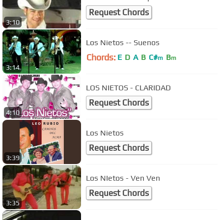
Request Chords
3:10
Los Nietos -- Suenos
Chords:
E
D
A
B
C#
B
m
m
3:14
LOS NIETOS - CLARIDAD
Request Chords
4:10
Los Nietos
Request Chords
3:39
Los NIetos - Ven Ven
Request Chords
3:35