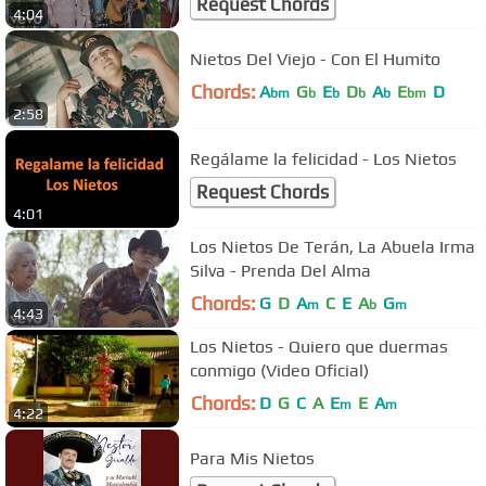
Request Chords
4:04
Nietos Del Viejo - Con El Humito
Chords:
A
G
E
D
A
E
D
bm
b
b
b
b
bm
2:58
Regálame la felicidad - Los Nietos
Request Chords
4:01
Los Nietos De Terán, La Abuela Irma
Silva - Prenda Del Alma
Chords:
G
D
A
C
E
A
G
m
b
m
4:43
Los Nietos - Quiero que duermas
conmigo (Video Oficial)
Chords:
D
G
C
A
E
E
A
m
m
4:22
Para Mis Nietos