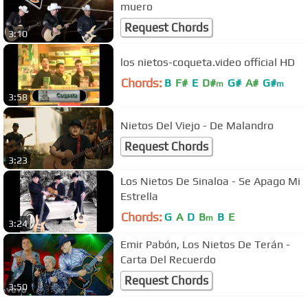
muero
Request Chords
3:10
los nietos-coqueta.video official HD
Chords:
B
F#
E
D#
G#
A#
G#
m
m
3:58
Nietos Del Viejo - De Malandro
Request Chords
3:23
Los Nietos De Sinaloa - Se Apago Mi
Estrella
Chords:
G
A
D
B
B
E
m
3:24
Emir Pabón, Los Nietos De Terán -
Carta Del Recuerdo
Request Chords
3:50