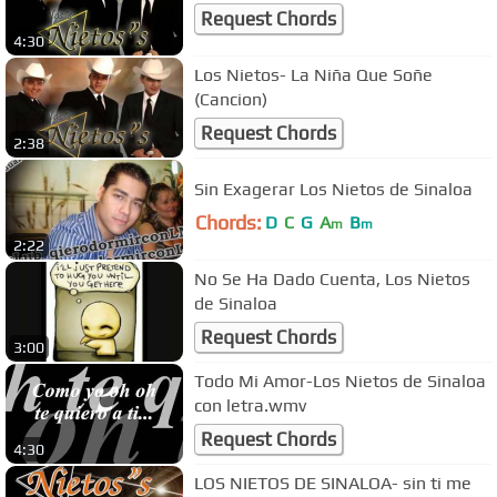
Request Chords
4:30
Los Nietos- La Niña Que Soñe
(Cancion)
Request Chords
2:38
Sin Exagerar Los Nietos de Sinaloa
Chords:
D
C
G
A
B
m
m
2:22
No Se Ha Dado Cuenta, Los Nietos
de Sinaloa
Request Chords
3:00
Todo Mi Amor-Los Nietos de Sinaloa
con letra.wmv
Request Chords
4:30
LOS NIETOS DE SINALOA- sin ti me