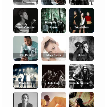
Bring Me The
Sarah Vaughan
Horizon
Sugababes
Flo Rida
Miley Cyrus
Unkle
Pendulum
Anti-Flag
Rob Zombie