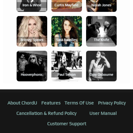
Iron & Wine
Curtis Mayfield
Norah Jones
Britney Spears
Sara Bareilles
The Knife
Hooverphonic
Paul Simon
Ozzy Osbourne
About ChordU
Features
Terms Of Use
Privacy Policy
Cancellation & Refund Policy
User Manual
Customer Support