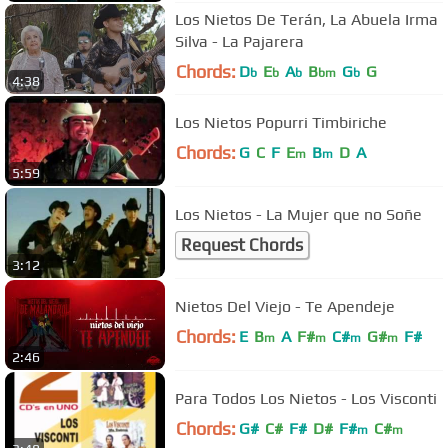
Los Nietos De Terán, La Abuela Irma
Silva - La Pajarera
Chords:
D
E
A
B
G
G
b
b
b
bm
b
4:38
Los Nietos Popurri Timbiriche
Chords:
G
C
F
E
B
D
A
m
m
5:59
Los Nietos - La Mujer que no Soñe
Request Chords
3:12
Nietos Del Viejo - Te Apendeje
Chords:
E
B
A
F#
C#
G#
F#
m
m
m
m
2:46
Para Todos Los Nietos - Los Visconti
Chords:
G#
C#
F#
D#
F#
C#
m
m