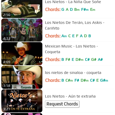
Los Nietos - La Niña Que Soñe
Chords:
G
A
D
B
F#
E
m
m
m
2:50
Los Nietos De Terán, Los Askis -
Cariñito
Chords:
A
C
E
F
A
D
B
m
4:13
Mexican Music - Los Nietos -
Coqueta
Chords:
B
F#
E
D#
C#
G#
A#
m
4:09
los nietos de sinaloa - coqueta
Chords:
B
C#
F#
D#
C#
E
G#
m
m
m
3:58
Los Nietos - Aún te extraña
Request Chords
3:27