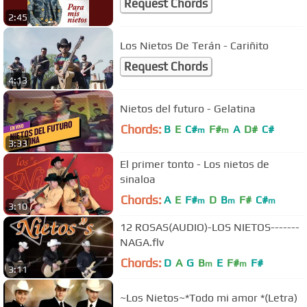
Request Chords
2:45
Los Nietos De Terán - Cariñito
Request Chords
4:13
Nietos del futuro - Gelatina
Chords:
B
E
C#
F#
A
D#
C#
m
m
3:33
El primer tonto - Los nietos de
sinaloa
Chords:
A
E
F#
D
B
F#
C#
m
m
m
3:10
12 ROSAS(AUDIO)-LOS NIETOS-------
NAGA.flv
Chords:
D
A
G
B
E
F#
F#
m
m
3:11
~Los Nietos~*Todo mi amor *(Letra)