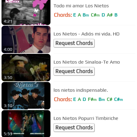
Todo mi amor Los Nietos
Chords:
E
A
B
C#
D
A#
B
m
m
4:21
Los Nietos - Adiós mi vida. HD
Request Chords
4:00
Los Nietos de Sinaloa-Te Amo
Request Chords
3:50
los nietos indispensable.
Chords:
E
A
D
F#
B
C#
C#
m
m
m
3:10
Los Nietos Popurri Timbiriche
Request Chords
5:53