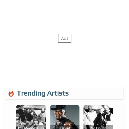
Trending Artists
The Moody Blues
50 Cent
No Doubt