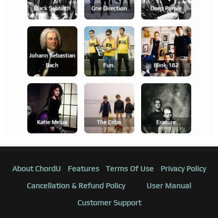
Black Sabbath
One Direction
Deep Purple
Johann Sebastian
Bach
Fun.
Blink-182
Katie Melua
The Cribs
Erasure
About ChordU
Features
Terms Of Use
Privacy Policy
Cancellation & Refund Policy
User Manual
Customer Support