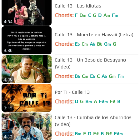
Calle 13 - Los idiotas
Chords:
F
D
C
G
D
A
F
m
m
m
4:34
Calle 13 - Muerte en Hawaii (Letra)
Chords:
E
C
A
B
G
G
b
m
b
b
m
3:36
Calle 13 - Un Beso de Desayuno
(Video)
Chords:
B
C
E
C
A
G
F
b
m
b
b
m
m
4:40
Por Ti - Calle 13
Chords:
D
G
B
A
F#
F#
B
m
m
3:15
Calle 13 - Cumbia de los Aburridos
(Video)
Chords:
B
E
D
F#
B
G#
F#
m
m
4:13