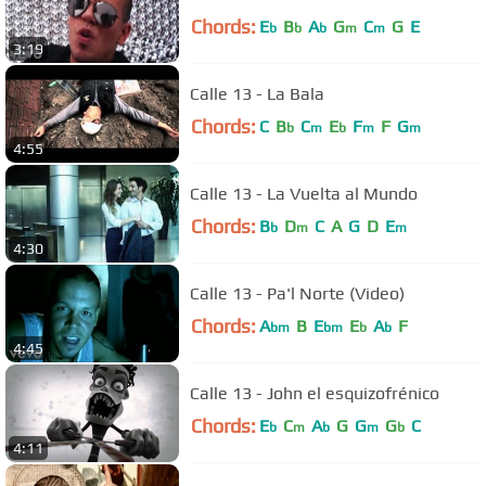
Chords:
E
B
A
G
C
G
E
b
b
b
m
m
3:19
Calle 13 - La Bala
Chords:
C
B
C
E
F
F
G
b
m
b
m
m
4:55
Calle 13 - La Vuelta al Mundo
Chords:
B
D
C
A
G
D
E
b
m
m
4:30
Calle 13 - Pa'l Norte (Video)
Chords:
A
B
E
E
A
F
bm
bm
b
b
4:45
Calle 13 - John el esquizofrénico
Chords:
E
C
A
G
G
G
C
b
m
b
m
b
4:11