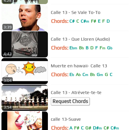
4:28
Calle 13 - Se Vale To-To
Chords:
C#
C
C#
F#
E
F
D
m
3:39
Calle 13 - Que Lloren (Audio)
Chords:
E
B
B
D
F
F
G
bm
b
m
b
4:43
Muerte en hawaii- Calle 13
Chords:
E
A
C
B
G
G
C
b
b
m
b
m
3:04
Calle 13 - Atrévete-te-te
Request Chords
3:54
calle 13-Suave
Chords:
A
F#
C
G#
D#
C#
C#
m
m