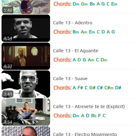
Chords:
D
G
B
A
G
C
E
m
m
b
m
5:42
Calle 13 - Adentro
Chords:
B
A
E
C
D
A
G
m
m
m
4:54
Calle 13 - El Aguante
Chords:
A
D
G
A
C
D
m
m
4:37
Calle 13 - Suave
Chords:
A
F#
C
G#
C#
C#
D#
m
3:41
Calle 13 - Atrevete te te (Explicit)
Chords:
D
A
D
B
F
C
m
b
3:54
Calle 13 - Electro Movimiento