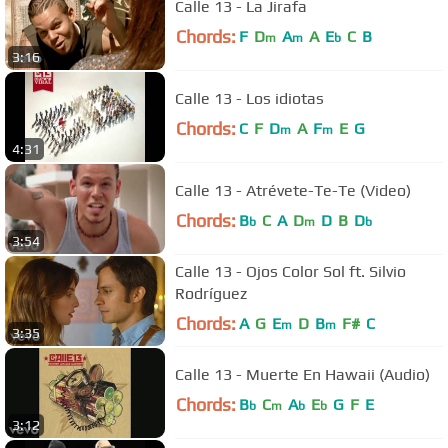
Calle 13 - La Jirafa
Chords:
F
D
A
A
E
C
B
m
m
b
3:16
Calle 13 - Los idiotas
Chords:
C
F
D
A
F
E
G
m
m
4:31
Calle 13 - Atrévete-Te-Te (Video)
Chords:
B
C
A
D
D
B
D
b
m
b
3:54
Calle 13 - Ojos Color Sol ft. Silvio
Rodríguez
Chords:
A
G
E
D
B
F#
C
m
m
3:35
Calle 13 - Muerte En Hawaii (Audio)
Chords:
B
C
A
E
G
F
E
b
m
b
b
3:12