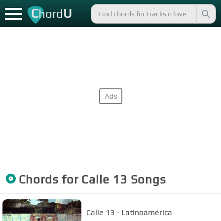
C
U
hord
Chords for
Calle 13
Songs
Calle 13 - Latinoamérica