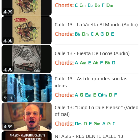
Chords:
C
C
E
B
F
D
m
b
b
m
4:29
Calle 13 - La Vuelta Al Mundo (Audio)
Chords:
B
D
C
A
G
D
E
b
m
3:56
Calle 13 - Fiesta De Locos (Audio)
Chords:
A
A
E
A
F
B
D
m
b
b
4:30
Calle 13 - Así de grandes son las
ideas
Chords:
A
G
E
E
C#
D
F
m
m
5:11
Calle 13: "Digo Lo Que Pienso" (Video
oficial)
Chords:
D
D
F
G
A
G
C
m
m
4:59
NFASIS - RESIDENTE CALLE 13