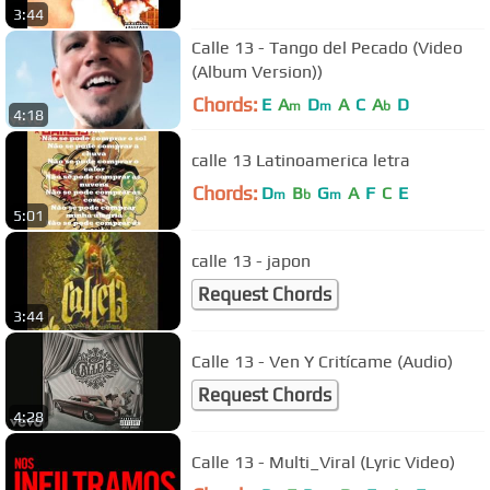
3:44
Calle 13 - Tango del Pecado (Video
(Album Version))
Chords:
E
A
D
A
C
A
D
m
m
b
4:18
calle 13 Latinoamerica letra
Chords:
D
B
G
A
F
C
E
m
b
m
5:01
calle 13 - japon
Request Chords
3:44
Calle 13 - Ven Y Critícame (Audio)
Request Chords
4:28
Calle 13 - Multi_Viral (Lyric Video)