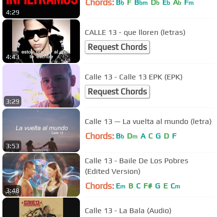
Chords:
B
F
B
D
E
A
F
b
bm
b
b
b
m
4:29
CALLE 13 - que lloren (letras)
Request Chords
4:43
Calle 13 - Calle 13 EPK (EPK)
Request Chords
3:29
Calle 13 — La vuelta al mundo (letra)
Chords:
B
D
A
C
G
D
F
b
m
3:53
Calle 13 - Baile De Los Pobres
(Edited Version)
Chords:
E
B
C
F#
G
E
C
m
m
3:48
Calle 13 - La Bala (Audio)