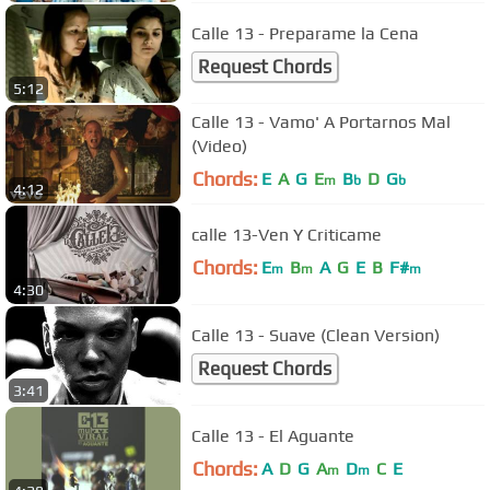
Calle 13 - Preparame la Cena
Request Chords
5:12
Calle 13 - Vamo' A Portarnos Mal
(Video)
Chords:
E
A
G
E
B
D
G
m
b
b
4:12
calle 13-Ven Y Criticame
Chords:
E
B
A
G
E
B
F#
m
m
m
4:30
Calle 13 - Suave (Clean Version)
Request Chords
3:41
Calle 13 - El Aguante
Chords:
A
D
G
A
D
C
E
m
m