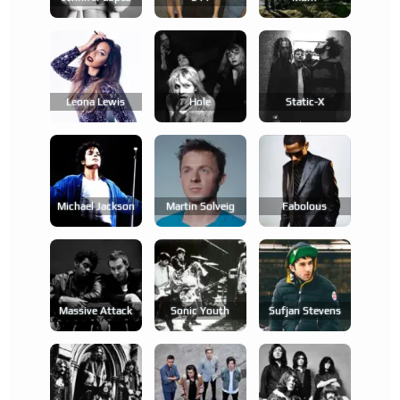
Leona Lewis
Hole
Static-X
Michael Jackson
Martin Solveig
Fabolous
Massive Attack
Sonic Youth
Sufjan Stevens