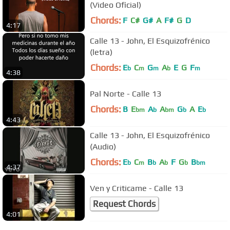
(Video Oficial)
Chords:
F
C#
G#
A
F#
G
D
4:17
Calle 13 - John, El Esquizofrénico
(letra)
Chords:
E
C
G
A
E
G
F
b
m
m
b
m
4:38
Pal Norte - Calle 13
Chords:
B
E
A
A
G
A
E
bm
b
bm
b
b
4:43
Calle 13 - John, El Esquizofrénico
(Audio)
Chords:
E
C
B
A
F
G
B
b
m
b
b
b
bm
4:37
Ven y Criticame - Calle 13
Request Chords
4:01