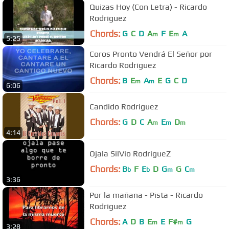
Quizas Hoy (Con Letra) - Ricardo
Rodriguez
Chords:
G
C
D
A
F
E
A
m
m
5:25
Coros Pronto Vendrá El Señor por
Ricardo Rodriguez
Chords:
B
E
A
E
G
C
D
m
m
6:06
Candido Rodriguez
Chords:
G
D
C
A
E
D
m
m
m
4:14
Ojala SilVio RodrigueZ
Chords:
B
F
E
D
G
G
C
b
b
m
m
3:36
Por la mañana - Pista - Ricardo
Rodriguez
Chords:
A
D
B
E
E
F#
G
m
m
3:28