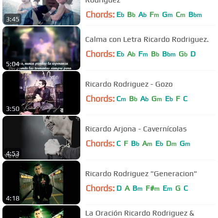
Chords:
E
B
A
F
G
C
B
b
b
b
m
m
m
bm
3:45
Calma con Letra Ricardo Rodriguez.
Chords:
E
A
F
B
B
G
D
b
b
m
b
bm
b
5:04
Ricardo Rodriguez - Gozo
Chords:
C
B
A
G
E
F
C
m
b
b
m
b
3:50
Ricardo Arjona - Cavernícolas
Chords:
C
F
B
A
E
D
G
b
m
b
m
m
4:53
Ricardo Rodriguez "Generacion"
Chords:
D
A
B
F#
E
G
C
m
m
m
4:18
La Oración Ricardo Rodriguez &