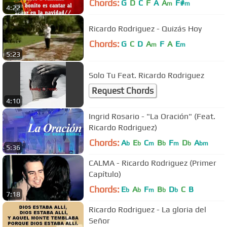
Chords:
G
D
C
F
A
A
F#
m
m
4:22
Ricardo Rodriguez - Quizás Hoy
Chords:
G
C
D
A
F
A
E
m
m
5:23
Solo Tu Feat. Ricardo Rodriguez
Request Chords
4:10
Ingrid Rosario - "La Oración" (Feat.
Ricardo Rodriguez)
Chords:
A
E
C
B
F
D
A
b
b
m
b
m
b
bm
5:36
CALMA - Ricardo Rodriguez (Primer
Capítulo)
Chords:
E
A
F
B
D
C
B
b
b
m
b
b
7:18
Ricardo Rodriguez - La gloria del
Señor