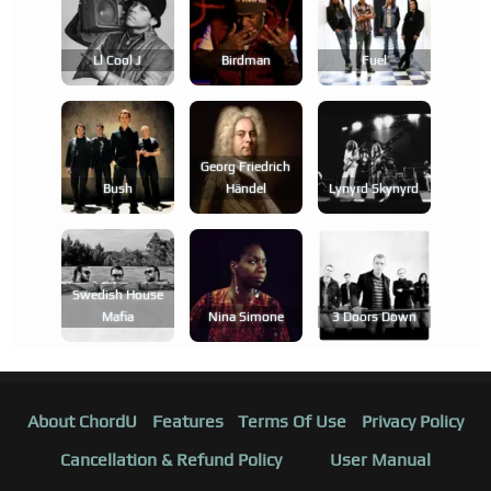
Ll Cool J
Birdman
Fuel
Georg Friedrich
Bush
Händel
Lynyrd Skynyrd
Swedish House
Mafia
Nina Simone
3 Doors Down
About ChordU
Features
Terms Of Use
Privacy Policy
Cancellation & Refund Policy
User Manual