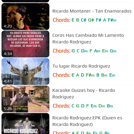
Ricardo Montaner - Tan Enamorados
Chords:
E
B
C#
G#
F#
A
F#
m
4:20
Coros Has Cambiado Mi Lamento
Ricardo Rodriguez
Chords:
G
C
D
F
A
E
G
m
m
m
m
4:34
Tu lugar Ricardo Rodriguez
Chords:
E
A
D
F#
B
B
E
m
m
m
4:41
Karaoke Quizas hoy - Ricardo
Rodriguez
Chords:
C
G
D
F
E
D
B
m
m
m
5:26
Ricardo Rodriguez EPK (Quien es
Ricardo Rodriguez)
Chords:
A
E
D
A
E
G
B
b
b
b