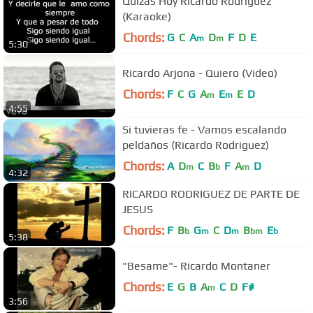
Quizas Hoy Ricardo Rodriguez
(Karaoke)
Chords:
G
C
A
D
F
D
E
m
m
5:30
Ricardo Arjona - Quiero (Video)
Chords:
F
C
G
A
E
E
D
m
m
4:55
Si tuvieras fe - Vamos escalando
peldaños (Ricardo Rodriguez)
Chords:
A
D
C
B
F
A
D
m
b
m
4:32
RICARDO RODRIGUEZ DE PARTE DE
JESUS
Chords:
F
B
G
C
D
B
E
b
m
m
bm
b
5:38
"Besame"- Ricardo Montaner
Chords:
E
G
B
A
C
D
F#
m
3:56