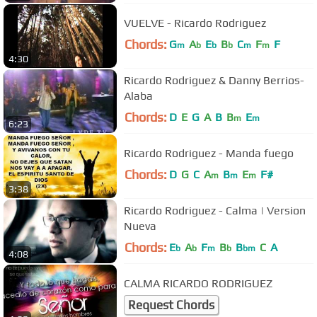
VUELVE - Ricardo Rodriguez
Chords:
G
A
E
B
C
F
F
m
b
b
b
m
m
4:30
Ricardo Rodriguez & Danny Berrios-
Alaba
Chords:
D
E
G
A
B
B
E
m
m
6:23
Ricardo Rodriguez - Manda fuego
Chords:
D
G
C
A
B
E
F#
m
m
m
3:38
Ricardo Rodriguez - Calma | Version
Nueva
Chords:
E
A
F
B
B
C
A
b
b
m
b
bm
4:08
CALMA RICARDO RODRIGUEZ
Request Chords