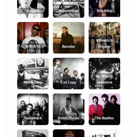
Enigma
Supertramp
Rilo Kiley
Killswitch
N*e*r*d
Bonobo
Engage
My Bloody
Mobb Deep
Cut Copy
Valentine
Godsmack
Robin Thicke
The Beatles