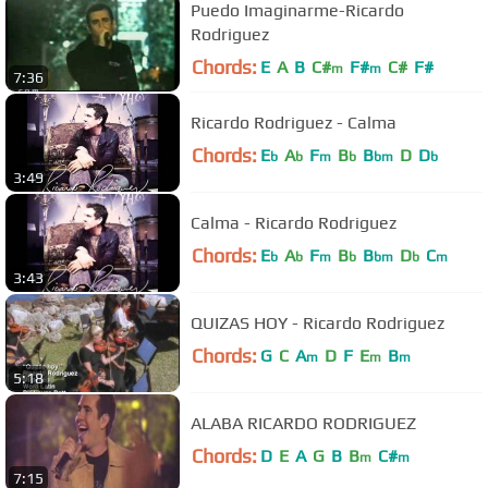
Puedo Imaginarme-Ricardo
Rodriguez
Chords:
E
A
B
C#
F#
C#
F#
m
m
7:36
Ricardo Rodriguez - Calma
Chords:
E
A
F
B
B
D
D
b
b
m
b
bm
b
3:49
Calma - Ricardo Rodriguez
Chords:
E
A
F
B
B
D
C
b
b
m
b
bm
b
m
3:43
QUIZAS HOY - Ricardo Rodriguez
Chords:
G
C
A
D
F
E
B
m
m
m
5:18
ALABA RICARDO RODRIGUEZ
Chords:
D
E
A
G
B
B
C#
m
m
7:15