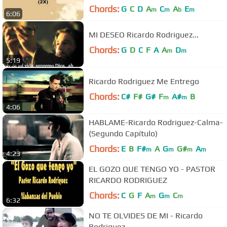
Chords:
G
C
D
A
C
A
E
m
m
b
m
6:06
MI DESEO Ricardo Rodriguez...
Chords:
G
D
C
F
A
A
D
m
m
5:19
Ricardo Rodriguez Me Entrego
Chords:
C#
F#
G#
F
A#
B
m
m
4:06
HABLAME-Ricardo Rodriguez-Calma-
(Segundo Capítulo)
Chords:
E
B
F#
A
G
G#
A
m
m
m
m
4:23
EL GOZO QUE TENGO YO - PASTOR
RICARDO RODRIGUEZ
Chords:
C
G
F
A
G
C
m
m
m
6:32
NO TE OLVIDES DE MI - Ricardo
Rodriguez