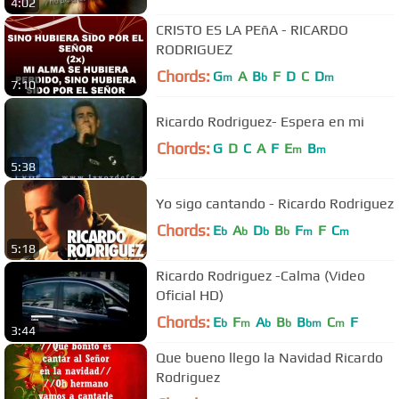
4:02
CRISTO ES LA PEñA - RICARDO
RODRIGUEZ
Chords:
G
A
B
F
D
C
D
m
b
m
7:10
Ricardo Rodriguez- Espera en mi
Chords:
G
D
C
A
F
E
B
m
m
5:38
Yo sigo cantando - Ricardo Rodriguez
Chords:
E
A
D
B
F
F
C
b
b
b
b
m
m
5:18
Ricardo Rodriguez -Calma (Video
Oficial HD)
Chords:
E
F
A
B
B
C
F
b
m
b
b
bm
m
3:44
Que bueno llego la Navidad Ricardo
Rodriguez