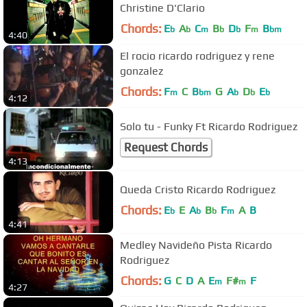
Christine D'Clario
Chords:
E
A
C
B
D
F
B
b
b
m
b
b
m
bm
4:40
El rocio ricardo rodriguez y rene
gonzalez
Chords:
F
C
B
G
A
D
E
m
bm
b
b
b
4:12
Solo tu - Funky Ft Ricardo Rodriguez
Request Chords
4:13
Queda Cristo Ricardo Rodriguez
Chords:
E
E
A
B
F
A
B
b
b
b
m
4:41
Medley Navideño Pista Ricardo
Rodriguez
Chords:
G
C
D
A
E
F#
F
m
m
4:27