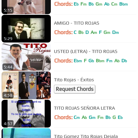
Chords:
E
F
B
G
A
C
B
b
m
b
m
b
m
bm
5:15
AMIGO - TITO ROJAS
Chords:
C
B
D
A
F
G
D
b
m
m
m
5:29
USTED (LETRA) - TITO ROJAS
Chords:
E
F
G
B
F
A
D
bm
b
bm
m
b
b
5:44
Tito Rojas - Éxitos
Request Chords
4:58
TITO ROJAS SEÑORA LETRA
Chords:
C
A
G
F
B
G
E
m
b
m
m
b
b
4:57
Tito Gomez Tito Rojas Dejala