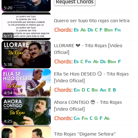
Request Chords
5:20
Quiero ser tuyo tito rojas con letra
Chords:
E
A
D
C
F
B
F
b
b
b
bm
m
5:13
LLORARE 💔 - Tito Rojas [Video
Oficial]
Chords:
E
C
F
A
D
B
F
b
m
b
b
bm
5:36
Ella Se Hizo DESEO 😏 - Tito Rojas
[Video Oficial]
Chords:
E
D
C
B
A
E
B
m
m
m
4:54
Ahora CONTIGO 😎 - Tito Rojas
[Video Oficial]
Chords:
C
F
C
G
F
A
m
m
b
4:25
Tito Rojas "Digame Señora"