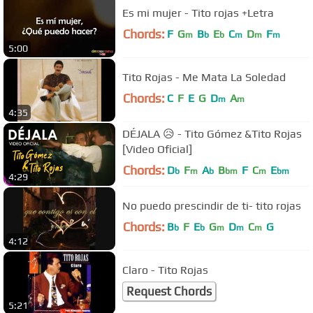
Es mi mujer - Tito rojas +Letra
Chords:
F
G
B
E
C
D
F
m
b
b
m
m
m
5:00
Tito Rojas - Me Mata La Soledad
Chords:
C
F
E
G
D
A
m
m
4:35
DÉJALA 😥 - Tito Gómez &Tito Rojas
[Video Oficial]
Chords:
D
F
A
B
F
C
E
b
m
b
bm
m
bm
4:29
No puedo prescindir de ti- tito rojas
Chords:
B
F
E
G
D
C
G
b
b
m
m
m
4:12
Claro - Tito Rojas
Request Chords
5:21