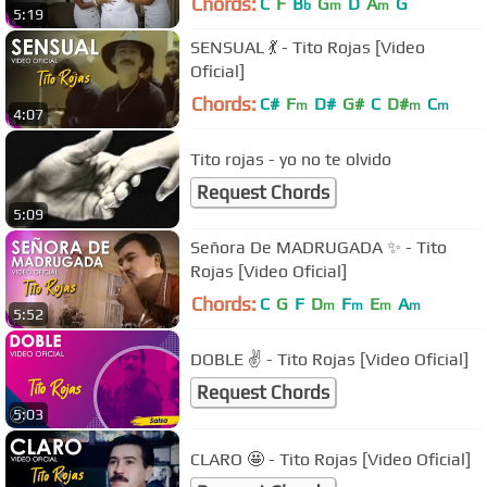
Chords:
C
F
B
G
D
A
G
b
m
m
5:19
SENSUAL 💃 - Tito Rojas [Video
Oficial]
Chords:
C#
F
D#
G#
C
D#
C
m
m
m
4:07
Tito rojas - yo no te olvido
Request Chords
5:09
Señora De MADRUGADA ✨ - Tito
Rojas [Video Oficial]
Chords:
C
G
F
D
F
E
A
m
m
m
m
5:52
DOBLE ✌ - Tito Rojas [Video Oficial]
Request Chords
5:03
CLARO 🤩 - Tito Rojas [Video Oficial]