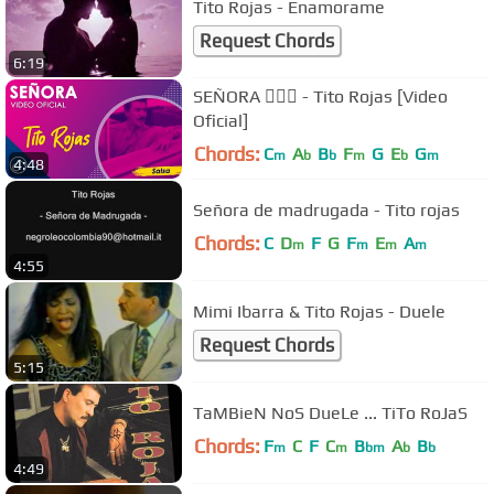
Tito Rojas - Enamorame
Request Chords
6:19
SEÑORA 👱🏾‍♀️ - Tito Rojas [Video
Oficial]
Chords:
C
A
B
F
G
E
G
m
b
b
m
b
m
4:48
Señora de madrugada - Tito rojas
Chords:
C
D
F
G
F
E
A
m
m
m
m
4:55
Mimi Ibarra & Tito Rojas - Duele
Request Chords
5:15
TaMBieN NoS DueLe ... TiTo RoJaS
Chords:
F
C
F
C
B
A
B
m
m
bm
b
b
4:49