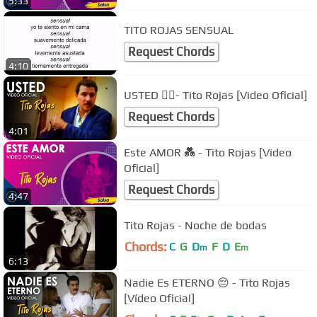
5:33
TITO ROJAS SENSUAL
Request Chords
4:10
USTED 👯‍♀️- Tito Rojas [Video Oficial]
Request Chords
4:01
Este AMOR 💑 - Tito Rojas [Video
Oficial]
Request Chords
4:47
Tito Rojas - Noche de bodas
Chords:
C
G
D
F
D
E
m
m
6:13
Nadie Es ETERNO 😔 - Tito Rojas
[Vídeo Oficial]