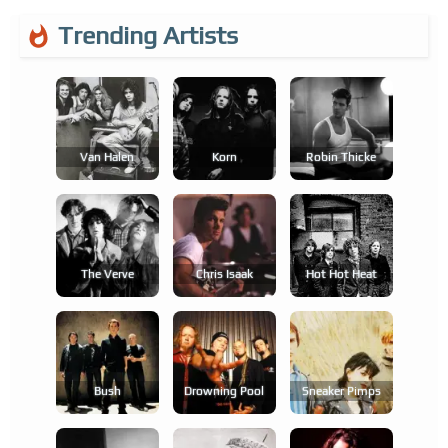
Trending Artists
Van Halen
Korn
Robin Thicke
The Verve
Chris Isaak
Hot Hot Heat
Bush
Drowning Pool
Sneaker Pimps