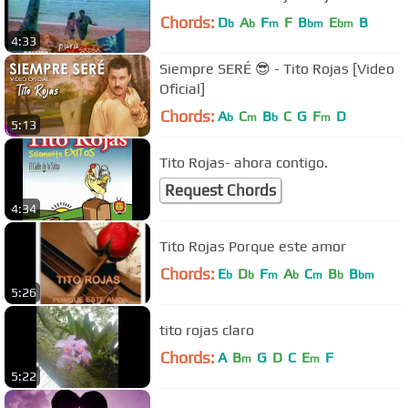
Chords:
D
A
F
F
B
E
B
b
b
m
bm
bm
4:33
Siempre SERÉ 😎 - Tito Rojas [Video
Oficial]
Chords:
A
C
B
C
G
F
D
b
m
b
m
5:13
Tito Rojas- ahora contigo.
Request Chords
4:34
Tito Rojas Porque este amor
Chords:
E
D
F
A
C
B
B
b
b
m
b
m
b
bm
5:26
tito rojas claro
Chords:
A
B
G
D
C
E
F
m
m
5:22