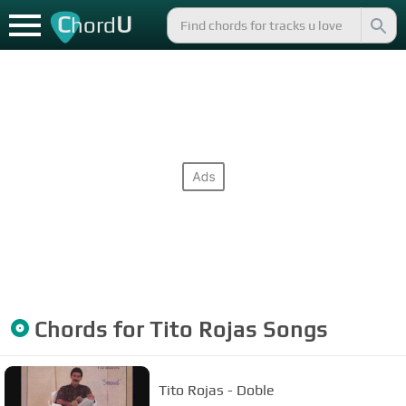
C
U
hord
Chords for
Tito Rojas
Songs
Tito Rojas - Doble