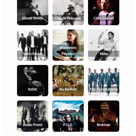
Elliott Smith
Claude Debussy
Chris Cornell
Madeleine
Switchfoot
Peyroux
Mika
Xzibit
Ra Ra Riot
The Temptations
Judas Priest
P.o.d.
Birdman