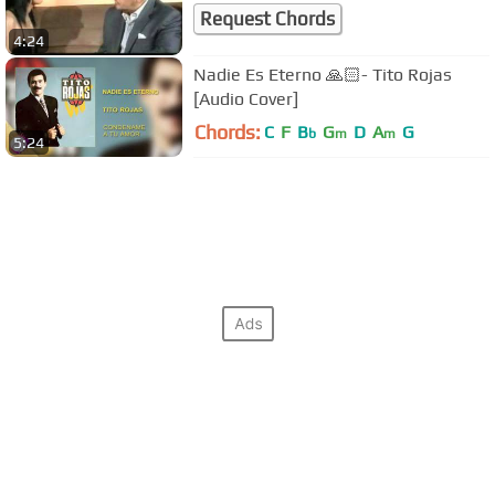
Request Chords
4:24
Nadie Es Eterno 🙏🏻- Tito Rojas
[Audio Cover]
Chords:
C
F
B
G
D
A
G
b
m
m
5:24