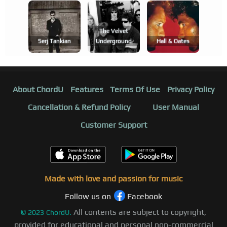
The Velvet
Serj Tankian
Underground
Hall & Oates
About ChordU
Features
Terms Of Use
Privacy Policy
Cancellation & Refund Policy
User Manual
Customer Support
Made with love and passion for music
Follow us on
Facebook
All contents are subject to copyright,
©
2023
ChordU.
provided for educational and personal non-commercial