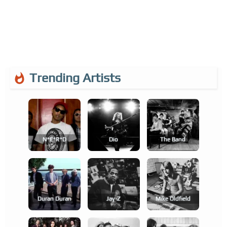
Trending Artists
N*e*r*d
Dio
The Band
Duran Duran
Jay-Z
Mike Oldfield