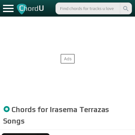
C
U
hord
Chords for
Irasema Terrazas
Songs