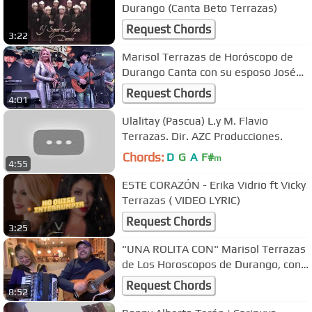
Durango (Canta Beto Terrazas)
Request Chords
3:22
Marisol Terrazas de Horóscopo de
Durango Canta con su esposo José
Lechuga - Perdóname Olvídalo 2021
Request Chords
4:01
Ulalitay (Pascua) L.y M. Flavio
Terrazas. Dir. AZC Producciones.
Chords:
D
G
A
F#
m
4:55
ESTE CORAZÓN - Erika Vidrio ft Vicky
Terrazas ( VIDEO LYRIC)
Request Chords
3:25
"UNA ROLITA CON" Marisol Terrazas
de Los Horoscopos de Durango, con
Jose Lechuga de Cumbre Norteña
Request Chords
8:52