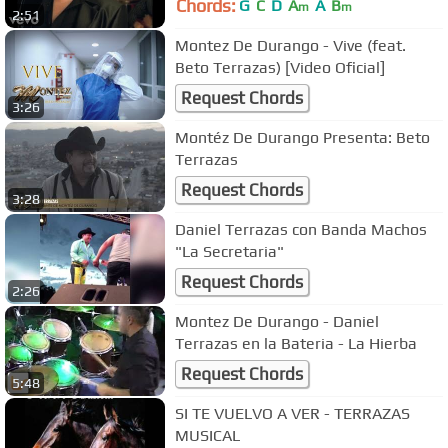
Chords:
G
C
D
A
A
B
m
m
2:51
Montez De Durango - Vive (feat.
Beto Terrazas) [Video Oficial]
Request Chords
3:26
Montéz De Durango Presenta: Beto
Terrazas
Request Chords
3:28
Daniel Terrazas con Banda Machos
"La Secretaria"
Request Chords
2:26
Montez De Durango - Daniel
Terrazas en la Bateria - La Hierba
Request Chords
5:48
SI TE VUELVO A VER - TERRAZAS
MUSICAL