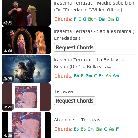
Irasema Terrazas - Madre sabe bien
(De "Enredados"/Video Oficial)
Chords:
F
C
G
B
D
G
D
bm
m
m
2:38
Irasema Terrazas - Sabia es mama (
Enredados )
Request Chords
2:33
Irasema Terrazas - La Bella y La
Bestia (De "La Bella y La
Bestia”/Audio Only)
Chords:
B
F
G
C
E
A
A
b
m
b
b
m
3:25
Terrazas
Request Chords
4:28
Alkaloides - Terrazas
Chords:
E
B
C
G
C
A
F
b
b
m
m
b
4:28