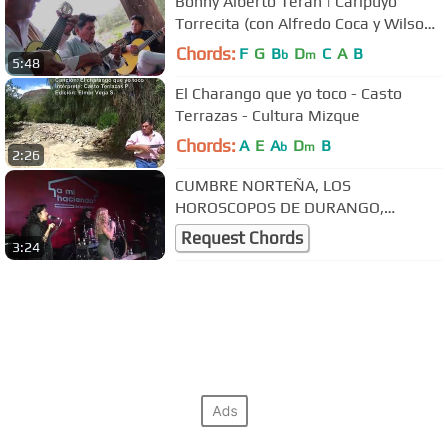
Bonny Alberto Terán | Caripuyo
Torrecita (con Alfredo Coca y Wilson
Terrazas)
Chords:
F
G
B
D
C
A
B
b
m
5:48
El Charango que yo toco - Casto
Terrazas - Cultura Mizque
Chords:
A
E
A
D
B
b
m
2:26
CUMBRE NORTEÑA, LOS
HOROSCOPOS DE DURANGO,
SENTIMIENTO DE DOLOR, VICKY Y
Request Chords
3:24
MARISOL TERRAZAS