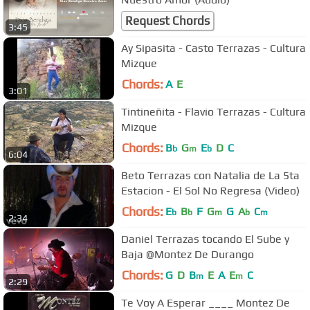
Request Chords
3:45
Ay Sipasita - Casto Terrazas - Cultura
Mizque
Chords:
A
E
3:01
Tintineñita - Flavio Terrazas - Cultura
Mizque
Chords:
B
G
E
D
C
b
m
b
6:04
Beto Terrazas con Natalia de La 5ta
Estacion - El Sol No Regresa (Video)
Chords:
E
B
F
G
G
A
C
b
b
m
b
m
2:34
Daniel Terrazas tocando El Sube y
Baja @Montez De Durango
Chords:
G
D
B
E
A
E
C
m
m
2:29
Te Voy A Esperar ____ Montez De