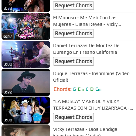
Request Chords
3:33
El Mimoso - Me Meti Con Las
Mujeres - Diana Reyes - Vicky
Terrazas - Elsa Rios - Luz María
Request Chords
5:47
Daniel Terrazas De Montez De
Durango En Fresno California
Request Chords
3:00
Duque Terrazas - Insomnios (Video
Oficial)
Chords:
G
E
C
D
C
m
m
3:22
"LA MOSCA" MARISOL Y VICKY
TERRAZAS CON CHUY LIZARRAGA -
PREMIOS "TU MUNDO"
Request Chords
3:08
Vicky Terrazas - Dios Bendiga
Nuestro Amor (Audio)