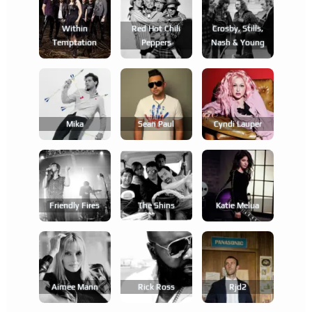
Within
Red Hot Chili
Crosby, Stills,
Temptation
Peppers
Nash & Young
Mika
Sean Paul
Cyndi Lauper
Friendly Fires
The Shins
Katie Melua
Aimee Mann
Rick Ross
Rjd2