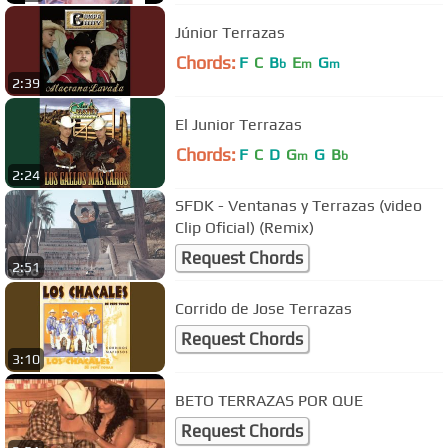
Júnior Terrazas
Chords:
F
C
B
E
G
b
m
m
2:39
El Junior Terrazas
Chords:
F
C
D
G
G
B
m
b
2:24
SFDK - Ventanas y Terrazas (video
Clip Oficial) (Remix)
Request Chords
2:51
Corrido de Jose Terrazas
Request Chords
3:10
BETO TERRAZAS POR QUE
Request Chords