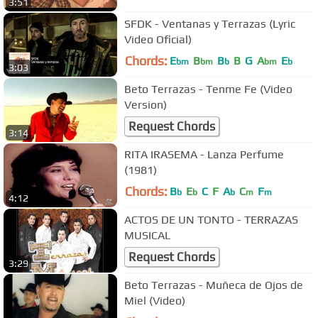
3:51
SFDK - Ventanas y Terrazas (Lyric
Video Oficial)
Chords:
E
B
B
B
G
A
E
bm
bm
b
bm
b
3:03
Beto Terrazas - Tenme Fe (Video
Version)
Request Chords
3:14
RITA IRASEMA - Lanza Perfume
(1981)
Chords:
B
E
C
F
A
C
F
b
b
b
m
m
4:12
ACTOS DE UN TONTO - TERRAZAS
MUSICAL
Request Chords
3:29
Beto Terrazas - Muñeca de Ojos de
Miel (Video)