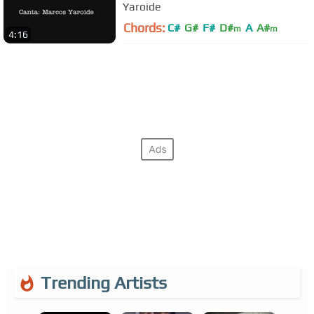
Yaroide
Chords:
C#
G#
F#
D#
A
A#
m
m
4:16
Trending Artists