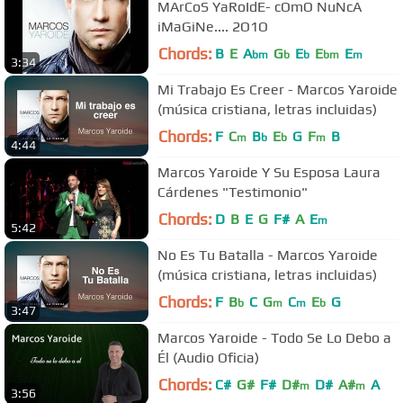
MArCoS YaRoIdE- cOmO NuNcA
iMaGiNe.... 2O1O
Chords:
B
E
A
G
E
E
E
bm
b
b
bm
m
3:34
Mi Trabajo Es Creer - Marcos Yaroide
(música cristiana, letras incluidas)
Chords:
F
C
B
E
G
F
B
m
b
b
m
4:44
Marcos Yaroide Y Su Esposa Laura
Cárdenes "Testimonio"
Chords:
D
B
E
G
F#
A
E
m
5:42
No Es Tu Batalla - Marcos Yaroide
(música cristiana, letras incluidas)
Chords:
F
B
C
G
C
E
G
b
m
m
b
3:47
Marcos Yaroide - Todo Se Lo Debo a
Él (Audio Oficia)
Chords:
C#
G#
F#
D#
D#
A#
A
m
m
3:56