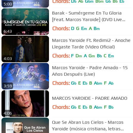
Chords:
D
A
G
B
G
B
E
b
b
bm
bm
b
b
b
5:00
Barak - Sumérgeme En Tu Gloria
[Feat. Marcos Yaroide] (DVD Live
Generación Sedienta)
Chords:
D
G
E
A
B
m
m
6:43
Marcos Yaroide Ft. Redimi2 - Anoche
Llegaste Tarde (Video Oficial)
Chords:
F
D
A
G
B
C
E
m
m
b
m
4:03
Marcos Yaroide - Padre Amado - 15
Años Después (Live)
Chords:
G
E
E
B
A
F
A
b
b
bm
b
3:59
MARCOS YAROIDE - PADRE AMADO
Chords:
G
E
E
B
A
F
B
b
b
bm
b
4:06
Que Se Abran Los Cielos - Marcos
Yaroide (música cristiana, letras