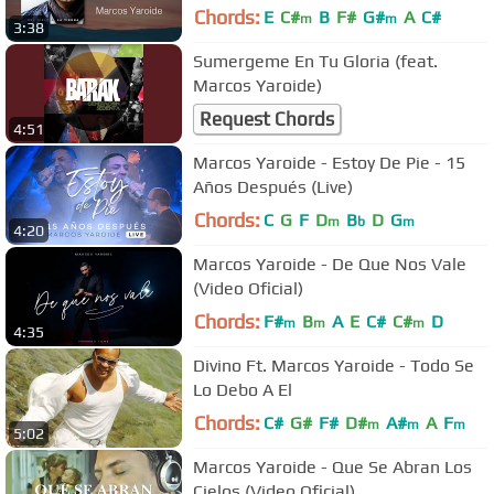
incluidas)
Chords:
E
C#
B
F#
G#
A
C#
m
m
3:38
Sumergeme En Tu Gloria (feat.
Marcos Yaroide)
Request Chords
4:51
Marcos Yaroide - Estoy De Pie - 15
Años Después (Live)
Chords:
C
G
F
D
B
D
G
m
b
m
4:20
Marcos Yaroide - De Que Nos Vale
(Video Oficial)
Chords:
F#
B
A
E
C#
C#
D
m
m
m
4:35
Divino Ft. Marcos Yaroide - Todo Se
Lo Debo A El
Chords:
C#
G#
F#
D#
A#
A
F
m
m
m
5:02
Marcos Yaroide - Que Se Abran Los
Cielos (Video Oficial)