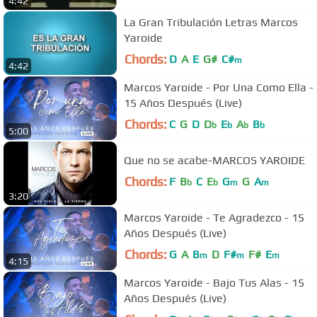
4:42
La Gran Tribulación Letras Marcos
Yaroide
Chords:
D
A
E
G#
C#
m
4:42
Marcos Yaroide - Por Una Como Ella -
15 Años Después (Live)
Chords:
C
G
D
D
E
A
B
b
b
b
b
5:00
Que no se acabe-MARCOS YAROIDE
Chords:
F
B
C
E
G
G
A
b
b
m
m
3:20
Marcos Yaroide - Te Agradezco - 15
Años Después (Live)
Chords:
G
A
B
D
F#
F#
E
m
m
m
4:15
Marcos Yaroide - Bajo Tus Alas - 15
Años Después (Live)