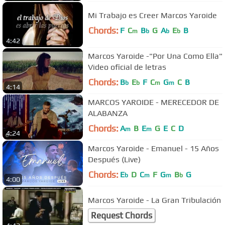
Mi Trabajo es Creer Marcos Yaroide
Chords:
F
C
B
G
A
E
B
m
b
b
b
4:42
Marcos Yaroide -"Por Una Como Ella"
Video oficial de letras
Chords:
B
E
F
C
G
C
B
b
b
m
m
4:14
MARCOS YAROIDE - MERECEDOR DE
ALABANZA
Chords:
A
B
E
G
E
C
D
m
m
4:24
Marcos Yaroide - Emanuel - 15 Años
Después (Live)
Chords:
E
D
C
F
G
B
G
b
m
m
b
4:00
Marcos Yaroide - La Gran Tribulación
Request Chords