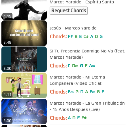
Marcos Yaroide - Espíritu Santo
Request Chords
4:19
Jesús - Marcos Yaroide
Chords:
F#
B
E
C#
A
D
G
3:48
Si Tu Presencia Conmigo No Va (feat.
Marcos Yaroide)
Chords:
C
D
G
F
A
m
m
8:00
Marcos Yaroide - Mi Eterna
Compañera (Video Oficial)
Chords:
B
G
D
A
E
B
E
m
m
4:11
Marcos Yaroide - La Gran Tribulación
- 15 Años Después (Live)
Chords:
A
D
E
F#
5:00