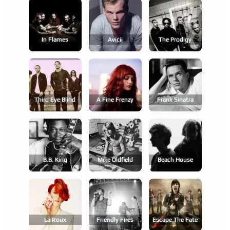
In Flames
Avicii
The Prodigy
Third Eye Blind
A Fine Frenzy
Frank Sinatra
B.b. King
Mike Oldfield
Beach House
La Roux
Friendly Fires
Escape The Fate