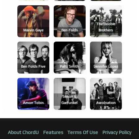
The Doobie
Marvin Gaye
Ben Folds
Brothers
Ben Folds Five
Patti Smith
Jennifer Lopez
Simon &
Amon Tobin
Garfunkel
Awolnation
About ChordU
Features
Terms Of Use
Privacy Policy