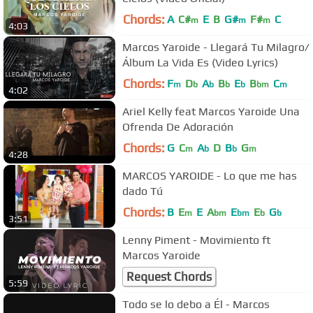
Chords:
A
C#
E
B
G#
F#
C
m
m
m
4:03
Marcos Yaroide - Llegará Tu Milagro/
Álbum La Vida Es (Video Lyrics)
Chords:
F
D
A
B
E
B
C
m
b
b
b
b
bm
m
4:02
Ariel Kelly feat Marcos Yaroide Una
Ofrenda De Adoración
Chords:
G
C
A
D
B
G
m
b
b
m
4:28
MARCOS YAROIDE - Lo que me has
dado Tú
Chords:
B
E
E
A
E
E
G
m
bm
bm
b
b
3:51
Lenny Piment - Movimiento ft
Marcos Yaroide
Request Chords
5:59
Todo se lo debo a Él - Marcos