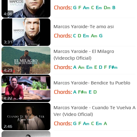
Chords:
G
F
A
C
E
D
B
m
m
m
4:06
Marcos Yaroide-Te amo asi
Chords:
C
D
E
A
G
m
m
3:31
Marcos Yaroide - El Milagro
(Videoclip Oficial)
Chords:
A
A
E
E
D
F
F#
m
m
m
4:29
Marcos Yaroide- Bendice tu Pueblo
Chords:
A
F#
E
D
m
4:22
Marcos Yaroide - Cuando Te Vuelva A
Ver (Video Oficial)
Chords:
G
F
A
C
E
A
m
m
2:46