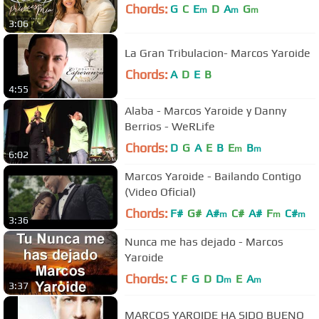
Chords:
G
C
E
D
A
G
m
m
m
3:06
La Gran Tribulacion- Marcos Yaroide
Chords:
A
D
E
B
4:55
Alaba - Marcos Yaroide y Danny
Berrios - WeRLife
Chords:
D
G
A
E
B
E
B
m
m
6:02
Marcos Yaroide - Bailando Contigo
(Video Oficial)
Chords:
F#
G#
A#
C#
A#
F
C#
m
m
m
3:36
Nunca me has dejado - Marcos
Yaroide
Chords:
C
F
G
D
D
E
A
m
m
3:37
MARCOS YAROIDE HA SIDO BUENO