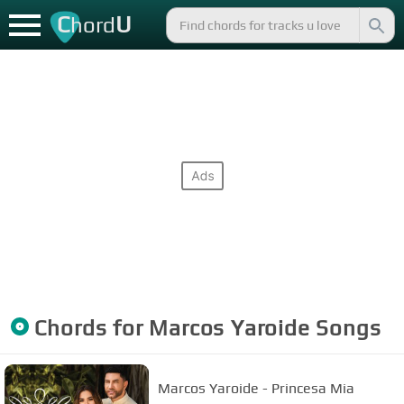
C
U
hord
Chords for
Marcos Yaroide
Songs
Marcos Yaroide - Princesa Mia