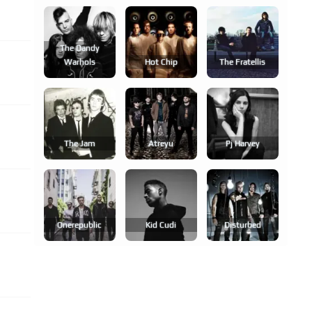
The Dandy
Warhols
Hot Chip
The Fratellis
The Jam
Atreyu
Pj Harvey
Onerepublic
Kid Cudi
Disturbed