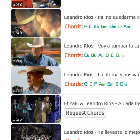
2:42
Leandro Ríos - Pa' no quedarme co
Chords:
F
C
B
G
D
D
A
b
m
m
m
3:40
Leandro Ríos - Voy a tumbar la cas
Chords:
E
B
A
D
C
E
b
b
b
bm
3:35
Leandro Ríos - La última y nos vam
Chords:
G
C
F
A
E
E
D
m
m
m
2:54
El Yaki & Leandro Ríos - A Cada I
Request Chords
3:25
Leandro Ríos - Te llevaste lo me