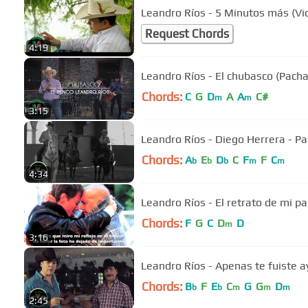
Leandro Ríos - 5 Minutos más (Vid
Request Chords
4:19
Leandro Ríos - El chubasco (Pac
Chords:
C
G
D
A
A
C#
m
m
3:15
Leandro Ríos - Diego Herrera - Pan
Chords:
A
E
D
C
F
F
C
b
b
b
m
m
4:34
Leandro Ríos - El retrato de mi pa
Chords:
F
G
C
D
D
m
3:16
Leandro Ríos - Apenas te fuiste ay
Chords:
B
F
E
C
G
G
D
b
b
m
m
m
2:45