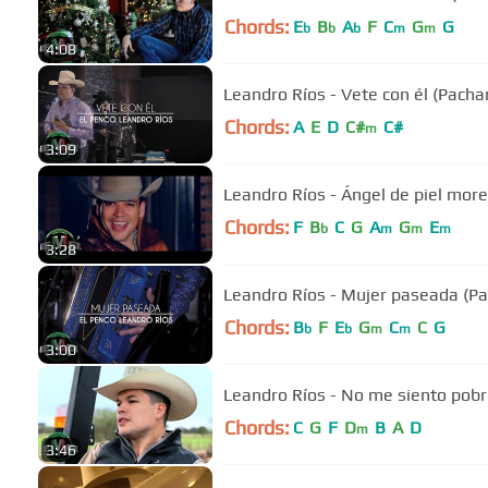
Chords:
E
B
A
F
C
G
G
b
b
b
m
m
4:08
Leandro Ríos - Vete con él (Pach
Chords:
A
E
D
C#
C#
m
3:09
Leandro Ríos - Ángel de piel more
Chords:
F
B
C
G
A
G
E
b
m
m
m
3:28
Leandro Ríos - Mujer paseada (
Chords:
B
F
E
G
C
C
G
b
b
m
m
3:00
Leandro Ríos - No me siento pobre
Chords:
C
G
F
D
B
A
D
m
3:46