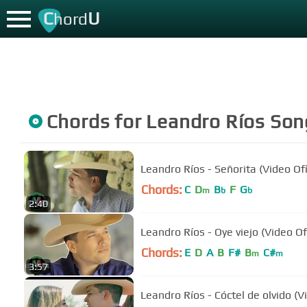
C
U
hord
Chords for
Leandro Ríos
Son
Leandro Ríos - Señorita (Video Ofi
Chords:
C
D
B
F
G
m
b
b
2:40
Leandro Ríos - Oye viejo (Video Ofi
Chords:
E
D
A
B
F#
B
C#
m
m
3:57
Leandro Ríos - Cóctel de olvido (Vi