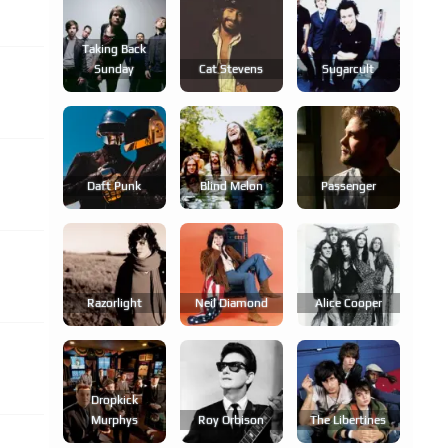
Taking Back
Sunday
Cat Stevens
Sugarcult
Daft Punk
Blind Melon
Passenger
Razorlight
Neil Diamond
Alice Cooper
Dropkick
Murphys
Roy Orbison
The Libertines