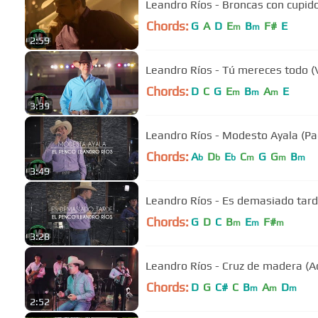
Leandro Ríos - Broncas con cupido 
Chords:
G
A
D
E
B
F#
E
m
m
2:59
Leandro Ríos - Tú mereces todo (V
Chords:
D
C
G
E
B
A
E
m
m
m
3:39
Leandro Ríos - Modesto Ayala (P
Chords:
A
D
E
C
G
G
B
b
b
b
m
m
m
3:49
Leandro Ríos - Es demasiado tar
Chords:
G
D
C
B
E
F#
m
m
m
3:28
Leandro Ríos - Cruz de madera (A
Chords:
D
G
C#
C
B
A
D
m
m
m
2:52