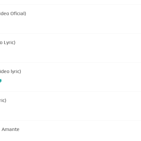
deo Oficial)
 Lyric)
deo lyric)
#
ic)
Tu Amante