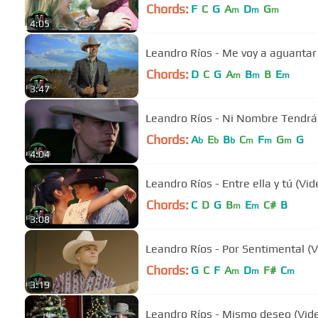
Chords:
F
C
G
A
D
G
m
m
m
4:05
Leandro Ríos - Me voy a aguantar 
Chords:
D
C
G
A
B
B
E
m
m
m
3:47
Leandro Ríos - Ni Nombre Tendrá (
Chords:
A
E
B
C
F
G
G
b
b
b
m
m
m
4:04
Leandro Ríos - Entre ella y tú (Vid
Chords:
C
D
G
B
E
C#
B
m
m
3:08
Leandro Ríos - Por Sentimental (Vi
Chords:
G
C
F
A
D
F#
C
m
m
m
3:19
Leandro Ríos - Mismo deseo (Video