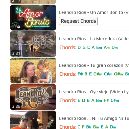
2:17
Leandro Ríos - Un Amor Bonito (Vi
Request Chords
3:34
Leandro Ríos - La Mecedora (Video
Chords:
D
G
C
A
E
A
D
m
m
m
3:21
Leandro Ríos - Tu gran corazón (Vi
Chords:
F#
B
E
D#
C#
G#
G
m
m
m
3:18
Leandro Ríos - Oye viejo (Video Lyr
Chords:
E
D
B
A
B
F#
C#
m
m
3:26
Leandro Ríos ... Ni Tu Amigo Ni 
Chords:
C
F
B
G
E
A
D
b
m
m