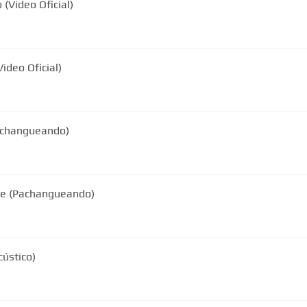
(Video Oficial)
ideo Oficial)
achangueando)
de (Pachangueando)
cústico)