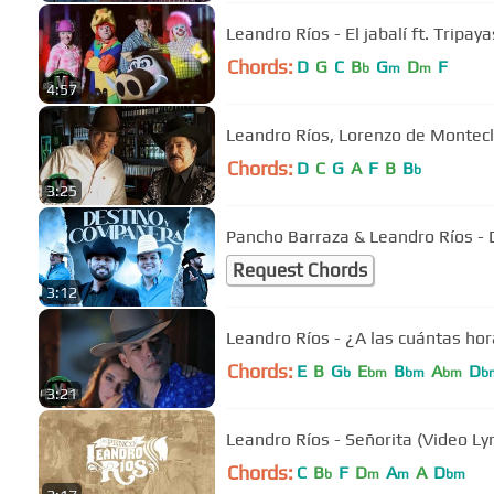
Leandro Ríos - El jabalí ft. Tripaya
Chords:
D
G
C
B
G
D
F
b
m
m
4:57
Leandro Ríos, Lorenzo de Montecla
Chords:
D
C
G
A
F
B
B
b
3:25
Pancho Barraza & Leandro Ríos -
Request Chords
3:12
Leandro Ríos - ¿A las cuántas hora
Chords:
E
B
G
E
B
A
D
b
bm
bm
bm
b
3:21
Leandro Ríos - Señorita (Video Lyr
Chords:
C
B
F
D
A
A
D
b
m
m
bm