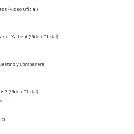
sos (Video Oficial)
ro - Ya bebí (Video Oficial)
 Destino y Compañera
s? (Video Oficial)
m
ic)