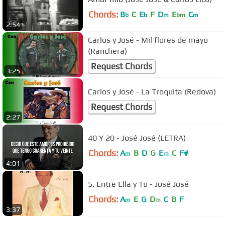
Chords:
B
C
E
F
D
E
C
b
b
m
bm
m
2:54
Carlos y José - Mil flores de mayo
(Ranchera)
Request Chords
3:25
Carlos y José - La Troquita (Redova)
Request Chords
2:27
40 Y 20 - José José (LETRA)
Chords:
A
B
D
G
E
C
F#
m
m
4:01
5. Entre Ella y Tu - José José
Chords:
A
E
G
D
C
B
F
m
m
3:37