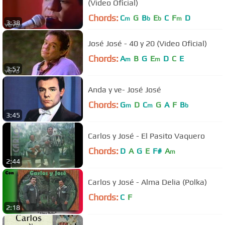
(Video Oficial)
Chords:
C
G
B
E
C
F
D
m
b
b
m
3:38
José José - 40 y 20 (Video Oficial)
Chords:
A
B
G
E
D
C
E
m
m
3:57
Anda y ve- José José
Chords:
G
D
C
G
A
F
B
m
m
b
3:45
Carlos y José - El Pasito Vaquero
Chords:
D
A
G
E
F#
A
m
2:44
Carlos y José - Alma Delia (Polka)
Chords:
C
F
2:18