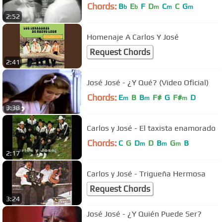
Chords:
B
E
F
D
C
C
G
b
b
m
m
m
2:52
Homenaje A Carlos Y José
Request Chords
2:41
José José - ¿Y Qué? (Video Oficial)
Chords:
E
B
B
F#
G
F#
D
m
m
m
3:38
Carlos y José - El taxista enamorado
Chords:
C
G
D
D
B
G
B
m
m
m
2:17
Carlos y José - Trigueña Hermosa
Request Chords
3:24
José José - ¿Y Quién Puede Ser?