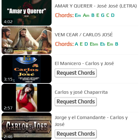
AMAR Y QUERER - José José (LETRA)
Chords:
E
A
B
E
G
C
D
m
m
4:02
VEM CEAR / CARLOS JOSÉ
Chords:
A
E
D
E
E
E
B
bm
b
m
4:09
El Manicero - Carlos y José
Request Chords
3:15
Carlos y josé Chaparrita
Request Chords
2:57
Jorge y el Comandante - Carlos y
José
Request Chords
2:46