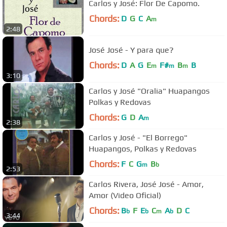
Carlos y José: Flor De Capomo.
Chords:
D
G
C
A
m
2:48
José José - Y para que?
Chords:
D
A
G
E
F#
B
B
m
m
m
3:10
Carlos y José "Oralia" Huapangos
Polkas y Redovas
Chords:
G
D
A
m
2:38
Carlos y José - "El Borrego"
Huapangos, Polkas y Redovas
Chords:
F
C
G
B
m
b
2:53
Carlos Rivera, José José - Amor,
Amor (Video Oficial)
Chords:
B
F
E
C
A
D
C
b
b
m
b
3:44