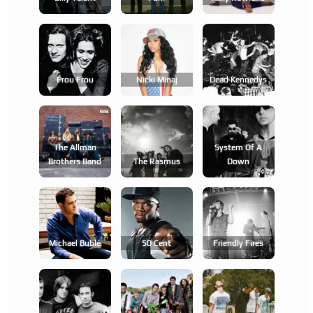
Frou Frou
Nicki Minaj
Dead Kennedys
The Allman
System Of A
Brothers Band
The Rasmus
Down
Michael Bublé
50 Cent
Friendly Fires