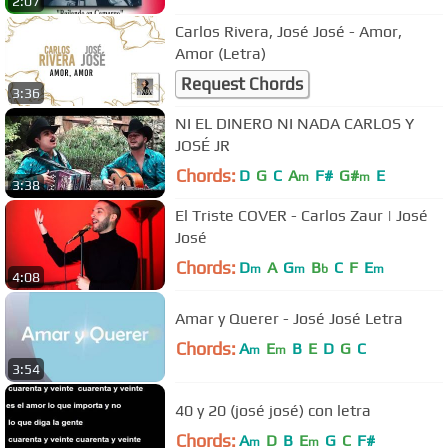
2:07
Carlos Rivera, José José - Amor,
Amor (Letra)
Request Chords
3:36
NI EL DINERO NI NADA CARLOS Y
JOSÉ JR
Chords:
D
G
C
A
F#
G#
E
m
m
3:38
El Triste COVER - Carlos Zaur | José
José
Chords:
D
A
G
B
C
F
E
m
m
b
m
4:08
Amar y Querer - José José Letra
Chords:
A
E
B
E
D
G
C
m
m
3:54
40 y 20 (josé josé) con letra
Chords:
A
D
B
E
G
C
F#
m
m