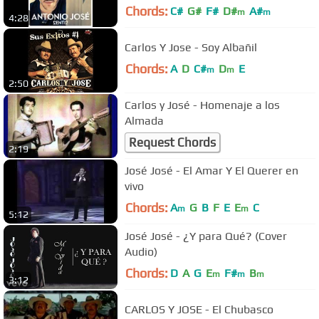
Chords:
C#
G#
F#
D#
A#
m
m
4:28
Carlos Y Jose - Soy Albañil
Chords:
A
D
C#
D
E
m
m
2:50
Carlos y José - Homenaje a los
Almada
Request Chords
2:19
José José - El Amar Y El Querer en
vivo
Chords:
A
G
B
F
E
E
C
m
m
5:12
José José - ¿Y para Qué? (Cover
Audio)
Chords:
D
A
G
E
F#
B
m
m
m
3:12
CARLOS Y JOSE - El Chubasco