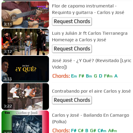
Flor de capomo instrumental -
Requinto y guitarra - Carlos y José
Request Chords
3:11
Luis y Julián Jr ft Carlos Tierranegra
Homenaje a Carlos y José
Request Chords
3:12
José José - ¿Y Qué? (Revisitado [Lyric
Video])
Chords:
E
F#
B
G
D
F#
A
m
m
m
3:15
Contrabando por el aire Carlos y José
Request Chords
3:22
Carlos y José - Bailando En Camargo
(Polka)
Chords:
F#
C#
B
G#
C#
A#
m
m