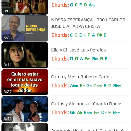
Chords:
G
C
F
D
A
m
3:03
NOSSA ESPERANÇA - 300 | CARLOS
JOSÉ E AHARPA CRISTÃ
Chords:
C
G
D
F
A
F#
E
m
5:28
Ella y El- José Luis Perales
Chords:
D
G
A
E
B
B
E
m
m
3:11
Cama y Mesa Roberto Carlos
Chords:
A
E
G
D
B
D
B
bm
b
b
bm
bm
3:27
Carlos y Alejandra - Cuanto Duele
Chords:
G
A
B
F
D
F
E
b
b
bm
m
b
bm
3:45
Amor mio (José José & Carlos Lico)