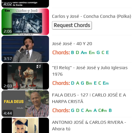
4:02
Carlos y José - Concha Concha (Polka)
Request Chords
2:06
José José - 40 Y 20
Chords:
B
D
A
E
G
C
E
m
m
3:57
"El Reloj" - José José y Julio Iglesias
1976
Chords:
D
A
G
B
E
C
E
m
m
2:03
FALA DEUS - 127 | CARLO JOSÉ E A
HARPA CRISTÃ
Chords:
G
D
C
A
A
C#
B
m
m
4:44
ANTONIO JOSÉ & CARLOS RIVERA -
Ahora tú