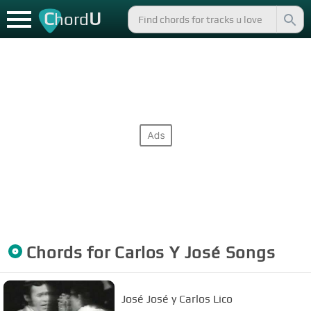
C
U
hord
Chords for
Carlos Y José
Songs
José José y Carlos Lico