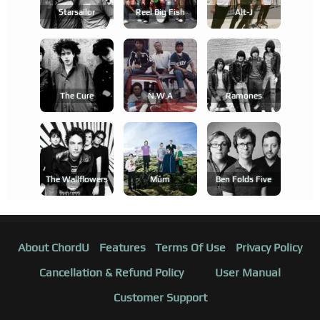
Starsailor
Reel Big Fish
Alt-J
The Cure
N.w.a
Ramones
The Wallflowers
Múm
Ben Folds Five
About ChordU
Features
Terms Of Use
Privacy Policy
Cancellation & Refund Policy
User Manual
Customer Support